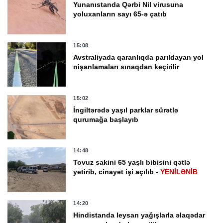
Yunanıstanda Qərbi Nil virusuna
yoluxanların sayı 65-ə çatıb
15:08
Avstraliyada qaranlıqda parıldayan yol
nişanlamaları sınaqdan keçirilir
15:02
İngiltərədə yaşıl parklar sürətlə
qurumağa başlayıb
14:48
Tovuz sakini 65 yaşlı bibisini qətlə
yetirib, cinayət işi açılıb -
YENİLƏNİB
14:20
Hindistanda leysan yağışlarla əlaqədar