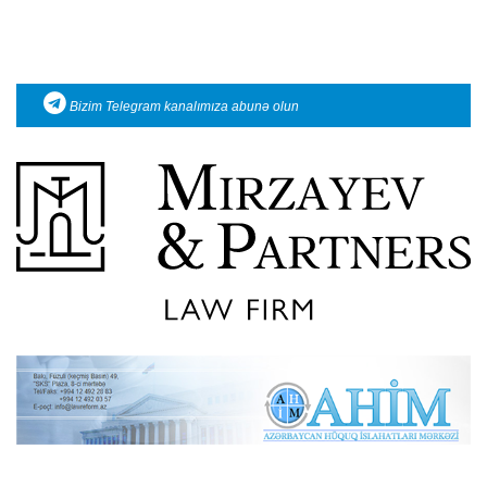
Bizim Telegram kanalımıza abunə olun