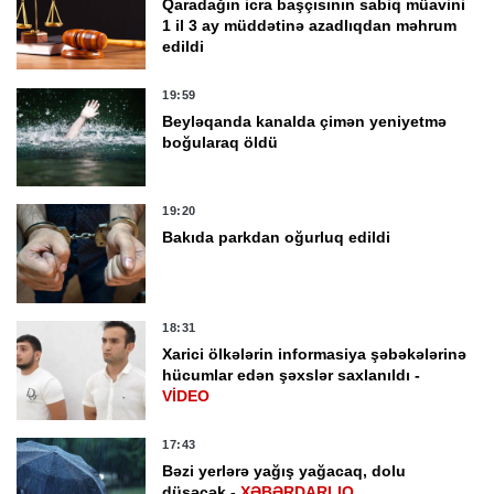
Qaradağın icra başçısının sabiq müavini
1 il 3 ay müddətinə azadlıqdan məhrum
edildi
19:59
Beyləqanda kanalda çimən yeniyetmə
boğularaq öldü
19:20
Bakıda parkdan oğurluq edildi
18:31
Xarici ölkələrin informasiya şəbəkələrinə
hücumlar edən şəxslər saxlanıldı -
VİDEO
17:43
Bəzi yerlərə yağış yağacaq, dolu
düşəcək -
XƏBƏRDARLIQ