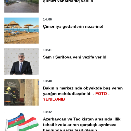
qırmızı xəbərdarlıq verilib
14:06
Çimərliyə gedənlərin nəzərinə!
13:41
Samir Şərifova yeni vəzifə verildi
13:40
Bakının mərkəzində obyektdə baş verən
yanğın məhdudlaşdırıldı -
FOTO -
YENİLƏNİB
13:32
Azərbaycan və Tacikistan arasında illik
təhsil kvotalarının qarşılıqlı ayrılması
haqqında saziş təsdiqlənib