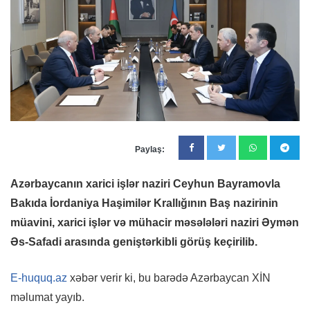
Paylaş:
Azərbaycanın xarici işlər naziri Ceyhun Bayramovla
Bakıda İordaniya Haşimilər Krallığının Baş nazirinin
müavini, xarici işlər və mühacir məsələləri naziri Əymən
Əs-Safadi arasında geniştərkibli görüş keçirilib.
E-huquq.az
xəbər verir ki, bu barədə Azərbaycan XİN
məlumat yayıb.