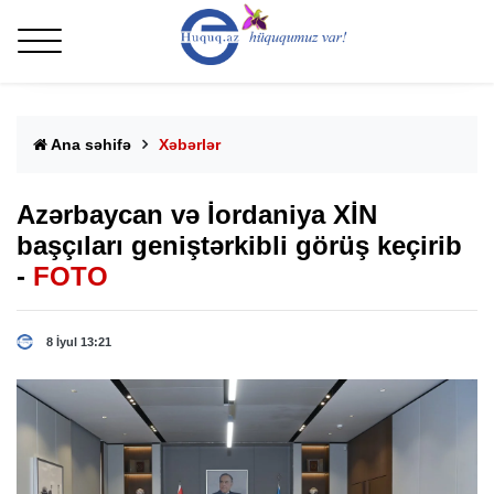
Ana səhifə
Xəbərlər
Azərbaycan və İordaniya XİN
başçıları geniştərkibli görüş keçirib
-
FOTO
8 İyul 13:21