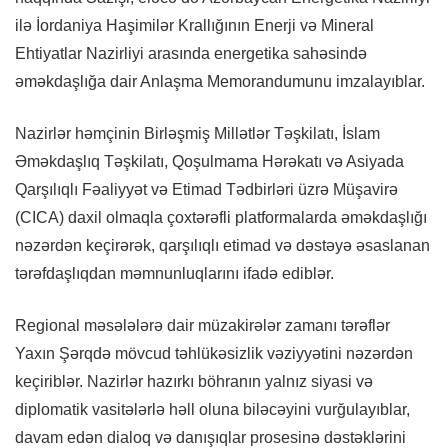
ilə İordaniya Haşimilər Krallığının Enerji və Mineral
Ehtiyatlar Nazirliyi arasında energetika sahəsində
əməkdaşlığa dair Anlaşma Memorandumunu imzalayıblar.
Nazirlər həmçinin Birləşmiş Millətlər Təşkilatı, İslam
Əməkdaşlıq Təşkilatı, Qoşulmama Hərəkatı və Asiyada
Qarşılıqlı Fəaliyyət və Etimad Tədbirləri üzrə Müşavirə
(CICA) daxil olmaqla çoxtərəfli platformalarda əməkdaşlığı
nəzərdən keçirərək, qarşılıqlı etimad və dəstəyə əsaslanan
tərəfdaşlıqdan məmnunluqlarını ifadə ediblər.
Regional məsələlərə dair müzakirələr zamanı tərəflər
Yaxın Şərqdə mövcud təhlükəsizlik vəziyyətini nəzərdən
keçiriblər. Nazirlər hazırkı böhranın yalnız siyasi və
diplomatik vasitələrlə həll oluna biləcəyini vurğulayıblar,
davam edən dialoq və danışıqlar prosesinə dəstəklərini