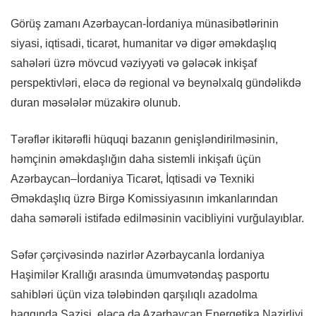
Görüş zamanı Azərbaycan-İordaniya münasibətlərinin
siyasi, iqtisadi, ticarət, humanitar və digər əməkdaşlıq
sahələri üzrə mövcud vəziyyəti və gələcək inkişaf
perspektivləri, eləcə də regional və beynəlxalq gündəlikdə
duran məsələlər müzakirə olunub.
Tərəflər ikitərəfli hüquqi bazanın genişləndirilməsinin,
həmçinin əməkdaşlığın daha sistemli inkişafı üçün
Azərbaycan–İordaniya Ticarət, İqtisadi və Texniki
Əməkdaşlıq üzrə Birgə Komissiyasının imkanlarından
daha səmərəli istifadə edilməsinin vacibliyini vurğulayıblar.
Səfər çərçivəsində nazirlər Azərbaycanla İordaniya
Haşimilər Krallığı arasında ümumvətəndaş pasportu
sahibləri üçün viza tələbindən qarşılıqlı azadolma
haqqında Sazişi, eləcə də Azərbaycan Energetika Nazirliyi