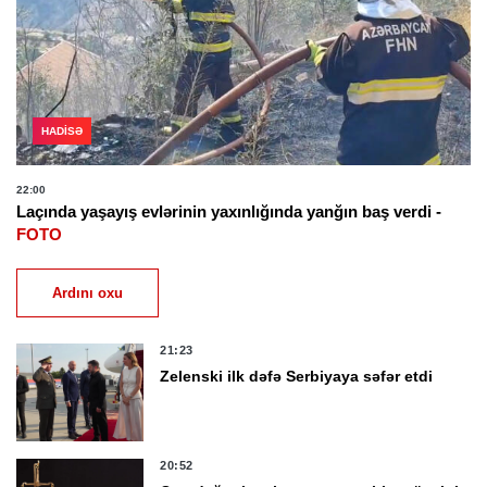
HADISƏ
22:00
Laçında yaşayış evlərinin yaxınlığında yanğın baş verdi -
FOTO
Ardını oxu
21:23
Zelenski ilk dəfə Serbiyaya səfər etdi
20:52