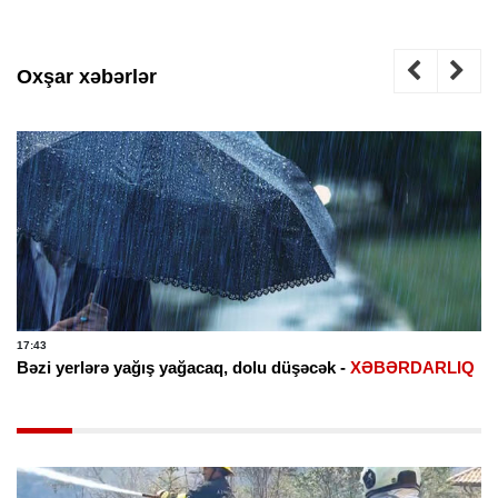
Oxşar xəbərlər
17:43
Bəzi yerlərə yağış yağacaq, dolu düşəcək -
XƏBƏRDARLIQ