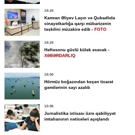
16:24
Kamran Əliyev Laçın və Qubadlıda
cinayətkarlığa qarşı mübarizənin
təşkilini müzakirə edib -
FOTO
16:24
Həftəsonu güclü külək əsəcək -
XƏBƏRDARLIQ
16:00
Hörmüz boğazından keçən ticarət
gəmilərinin sayı azalıb
15:56
Jurnalistika ixtisası üzrə qabiliyyət
imtahanının nəticələri açıqlandı