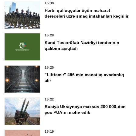
15:38
Hərbi qulluqçular üçün məharət
dərəcələri üzrə sınaq imtahanları keçirilir
15:28
Kənd Təsərrüfatı Nazirliyi tenderinin
qalibini açıqladı
15:25
"Lifttəmir" 496 min manatlıq avadanlıq
alır
15:22
Rusiya Ukraynaya məxsus 200 000-dən
çox PUA-nı məhv edib
15:19