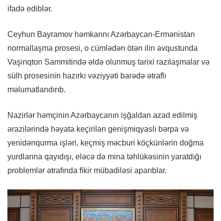
ifadə ediblər.
Ceyhun Bayramov həmkarını Azərbaycan-Ermənistan
normallaşma prosesi, o cümlədən ötən ilin avqustunda
Vaşinqton Sammitində əldə olunmuş tarixi razılaşmalar və
sülh prosesinin hazırkı vəziyyəti barədə ətraflı
məlumatlandırıb.
Nazirlər həmçinin Azərbaycanın işğaldan azad edilmiş
ərazilərində həyata keçirilən genişmiqyaslı bərpa və
yenidənqurma işləri, keçmiş məcburi köçkünlərin doğma
yurdlarına qayıdışı, eləcə də mina təhlükəsinin yaratdığı
problemlər ətrafında fikir mübadiləsi aparıblar.