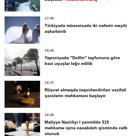
17:05
Türkiyədə müəssisədə iki nəfərin meyiti
aşkarlanıb
16:42
Yaponiyada "Dolfin" tayfununa görə
bəzi uçuşlar ləğv edilib
16:37
Rüşvət almaqda təqsirləndirilən vəzifəli
şəxslərin məhkəməsi başlayır
16:26
Maliyyə Nazirliyi I yarımildə 315
məhkəmə işinə cavabdeh qismində cəlb
olunub