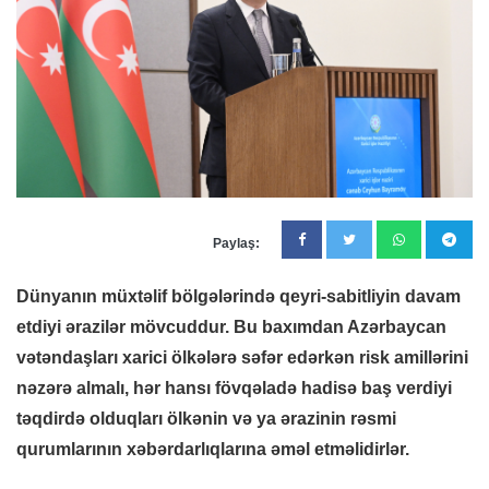
Paylaş:
Dünyanın müxtəlif bölgələrində qeyri-sabitliyin davam
etdiyi ərazilər mövcuddur. Bu baxımdan Azərbaycan
vətəndaşları xarici ölkələrə səfər edərkən risk amillərini
nəzərə almalı, hər hansı fövqəladə hadisə baş verdiyi
təqdirdə olduqları ölkənin və ya ərazinin rəsmi
qurumlarının xəbərdarlıqlarına əməl etməlidirlər.