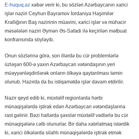
E-huquq.az
xəbər verir ki, bu sözləri Azərbaycanın xarici
işlər naziri Ceyhun Bayramov İordaniya Haşimilər
Krallığının Baş nazirinin müavini, xarici işlər və mühacir
məsələləri naziri Əymən Əs-Safadi ilə keçirilən mətbuat
konfransında söyləyib.
Onun sözlərinə görə, son illərdə bu cür problemlərlə
üzləşən 600-ə yaxın Azərbaycan vətəndaşının yeri
müəyyənləşdirilərək onların ölkəyə qaytarılması təmin
olunub. Hazırda da bu istiqamətdə işlər davam etdirilir.
Nazir qeyd edib ki, müxtəlif regionlarda hərbi
münaqişələrdə iştirak edən Azərbaycan vətəndaşlarına
rast gəlinir. Bəzi hallarda şəxslər müxtəlif vədlərlə bu cür
münaqişələrə cəlb olunurlar. Bir daha xatırlatmaq istərdik
ki, xarici ölkələrdə silahlı münaqişələrdə iştirak etmək