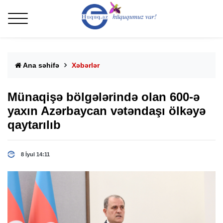
Ana səhifə
Xəbərlər
Münaqişə bölgələrində olan 600-ə
yaxın Azərbaycan vətəndaşı ölkəyə
qaytarılıb
8 İyul 14:11