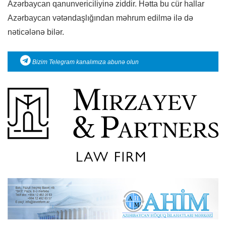
Azərbaycan qanunvericiliyinə ziddir. Hətta bu cür hallar
Azərbaycan vətəndaşlığından məhrum edilmə ilə də
nəticələnə bilər.
Bizim Telegram kanalımıza abunə olun