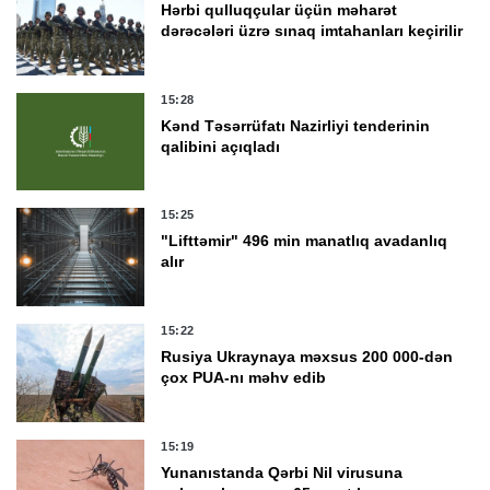
Hərbi qulluqçular üçün məharət
dərəcələri üzrə sınaq imtahanları keçirilir
15:28
Kənd Təsərrüfatı Nazirliyi tenderinin
qalibini açıqladı
15:25
"Lifttəmir" 496 min manatlıq avadanlıq
alır
15:22
Rusiya Ukraynaya məxsus 200 000-dən
çox PUA-nı məhv edib
15:19
Yunanıstanda Qərbi Nil virusuna