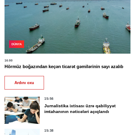
DÜNYA
16:00
Hörmüz boğazından keçən ticarət gəmilərinin sayı azalıb
Ardını oxu
15:56
Jurnalistika ixtisası üzrə qabiliyyət
imtahanının nəticələri açıqlandı
15:38