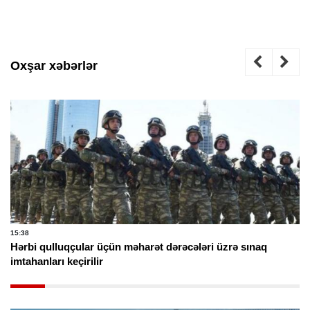
Oxşar xəbərlər
15:38
Hərbi qulluqçular üçün məharət dərəcələri üzrə sınaq
imtahanları keçirilir