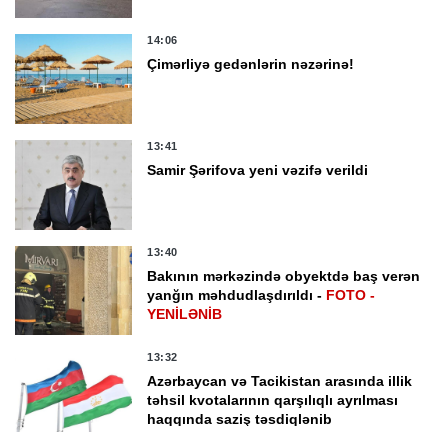
14:06
Çimərliyə gedənlərin nəzərinə!
13:41
Samir Şərifova yeni vəzifə verildi
13:40
Bakının mərkəzində obyektdə baş verən
yanğın məhdudlaşdırıldı -
FOTO -
YENİLƏNİB
13:32
Azərbaycan və Tacikistan arasında illik
təhsil kvotalarının qarşılıqlı ayrılması
haqqında saziş təsdiqlənib