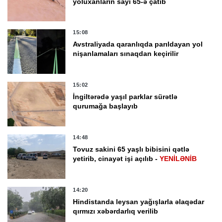
yoluxanların sayı 65-ə çatıb
15:08
Avstraliyada qaranlıqda parıldayan yol
nişanlamaları sınaqdan keçirilir
15:02
İngiltərədə yaşıl parklar sürətlə
qurumağa başlayıb
14:48
Tovuz sakini 65 yaşlı bibisini qətlə
yetirib, cinayət işi açılıb -
YENİLƏNİB
14:20
Hindistanda leysan yağışlarla əlaqədar
qırmızı xəbərdarlıq verilib