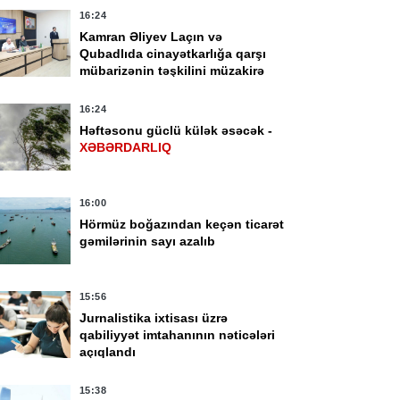
16:24
Kamran Əliyev Laçın və
Qubadlıda cinayətkarlığa qarşı
mübarizənin təşkilini müzakirə
edib -
FOTO
16:24
Həftəsonu güclü külək əsəcək -
XƏBƏRDARLIQ
16:00
Hörmüz boğazından keçən ticarət
gəmilərinin sayı azalıb
38
14:06
rbi qulluqçular üçün
Çimərliyə gedənlərin
15:56
harət dərəcələri üzrə
nəzərinə!
Jurnalistika ixtisası üzrə
naq imtahanları
qabiliyyət imtahanının nəticələri
çirilir
açıqlandı
15:38