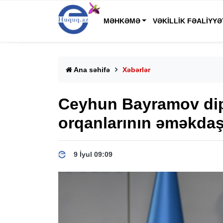
MƏHKƏMƏ
VƏKILLIK FƏALIYYƏ
Ana səhifə
Xəbərlər
Ceyhun Bayramov dip
orqanlarının əməkdaşl
9 İyul 09:09