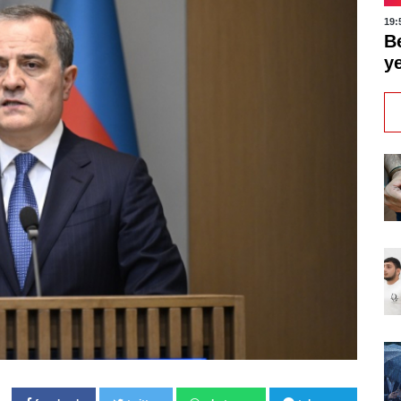
19:
B
y