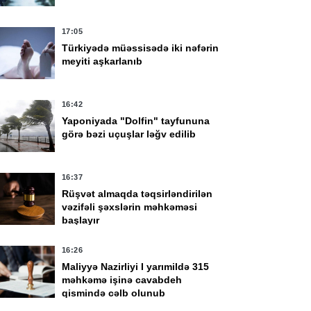
17:05
Türkiyədə müəssisədə iki nəfərin
meyiti aşkarlanıb
16:42
Yaponiyada "Dolfin" tayfununa
görə bəzi uçuşlar ləğv edilib
16:37
Rüşvət almaqda təqsirləndirilən
vəzifəli şəxslərin məhkəməsi
başlayır
16:26
Maliyyə Nazirliyi I yarımildə 315
məhkəmə işinə cavabdeh
qismində cəlb olunub