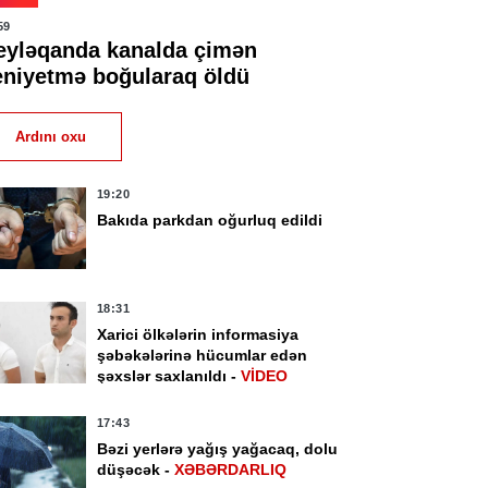
59
eyləqanda kanalda çimən
eniyetmə boğularaq öldü
Ardını oxu
19:20
Bakıda parkdan oğurluq edildi
18:31
Xarici ölkələrin informasiya
şəbəkələrinə hücumlar edən
şəxslər saxlanıldı -
VİDEO
17:43
Bəzi yerlərə yağış yağacaq, dolu
düşəcək -
XƏBƏRDARLIQ