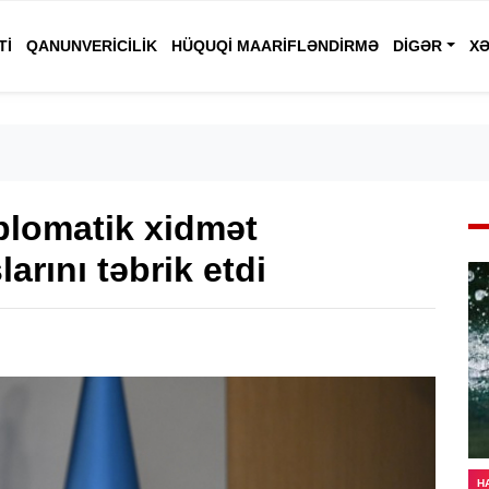
TI
QANUNVERICILIK
HÜQUQI MAARIFLƏNDIRMƏ
DIGƏR
XƏ
lomatik xidmət
arını təbrik etdi
H