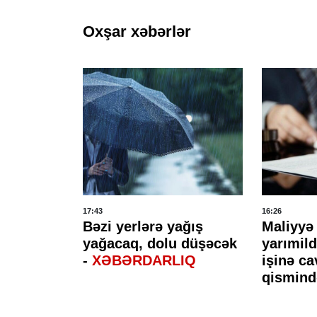
Oxşar xəbərlər
17:43
16:26
n
Bəzi yerlərə yağış
Maliyyə 
yağacaq, dolu düşəcək
yarımil
hücumlar
-
XƏBƏRDARLIQ
işinə c
axlanıldı
qismind