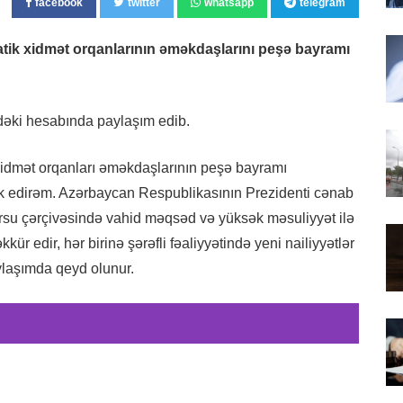
facebook
twitter
whatsapp
telegram
atik xidmət orqanlarının əməkdaşlarını peşə bayramı
"dəki hesabında paylaşım edib.
xidmət orqanları əməkdaşlarının peşə bayramı
ik edirəm. Azərbaycan Respublikasının Prezidenti cənab
ursu çərçivəsində vahid məqsəd və yüksək məsuliyyət ilə
r edir, hər birinə şərəfli fəaliyyətində yeni nailiyyətlər
ylaşımda qeyd olunur.