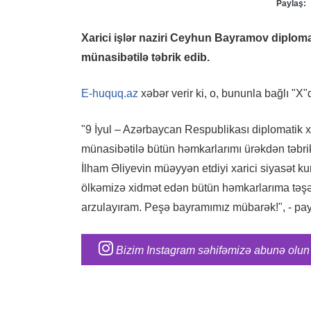
Paylaş:
Xarici işlər naziri Ceyhun Bayramov diplom
münasibətilə təbrik edib.
E-huquq.az
xəbər verir ki, o, bununla bağlı "X
"9 İyul – Azərbaycan Respublikası diplomatik 
münasibətilə bütün həmkarlarımı ürəkdən təbr
İlham Əliyevin müəyyən etdiyi xarici siyasət k
ölkəmizə xidmət edən bütün həmkarlarıma təşəkkü
arzulayıram. Peşə bayramımız mübarək!", - pa
Bizim Instagram səhifəmizə abunə olun