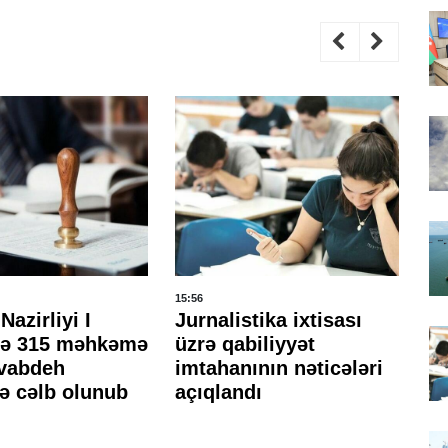
15:56
15:
Nazirliyi I
Jurnalistika ixtisası
Hə
də 315 məhkəmə
üzrə qabiliyyət
mə
avabdeh
imtahanının nəticələri
sı
ə cəlb olunub
açıqlandı
ke