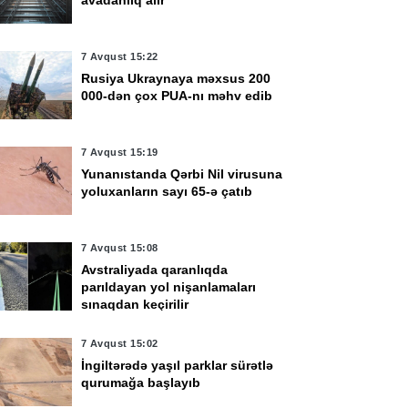
avadanlıq alır
7 Avqust 15:22
Rusiya Ukraynaya məxsus 200
000-dən çox PUA-nı məhv edib
7 Avqust 15:19
Yunanıstanda Qərbi Nil virusuna
yoluxanların sayı 65-ə çatıb
7 Avqust 15:08
Avstraliyada qaranlıqda
parıldayan yol nişanlamaları
sınaqdan keçirilir
7 Avqust 15:02
İngiltərədə yaşıl parklar sürətlə
qurumağa başlayıb