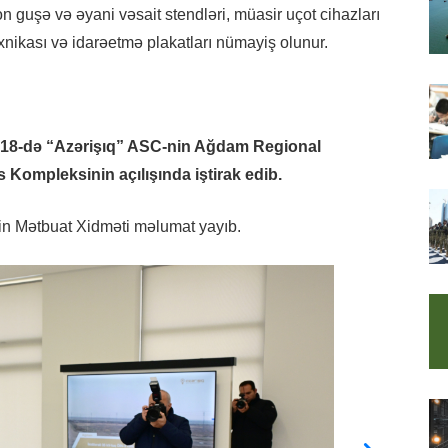
ron guşə və əyani vəsait stendləri, müasir uçot cihazları
xnikası və idarəetmə plakatları nümayiş olunur.
n 18-də “Azərişıq” ASC-nin Ağdam Regional
Kompleksinin açılışında iştirak edib.
tin Mətbuat Xidməti məlumat yayıb.