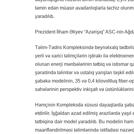
təmin edən müasir avadanlıqlarla təchiz olunmu
yaradılıb.
Prezident İlham Əliyev “Azərişıq” ASC-nin Ağ
Təlim-Tədris Kompleksində beynəlxalq tədbirlər
yerli və xarici təlimçilərin iştirakı ilə elektroen
olunan enerji mənbələrinin tətbiq və istismar qa
şəraitində təlimlər və ustalıq yarışları təşkil e
şəbəkə modelinin, 35 və 0,4 kilovoltluq fiber-opt
sahələrinin perspektiv inkişafı və üstünlükləri
Həmçinin Kompleksdə xüsusi dayaqlarda şəbək
etdirilir. İşğaldan azad edilmiş ərazilərdə yaşı
tətbiqinə dair model yaradılıb. Bu modelin həm 
maarifləndirilməsi təlimlərində istifadəsi nəz