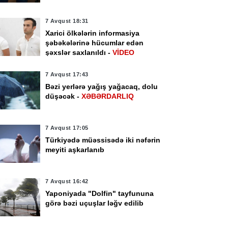
7 Avqust 18:31
Xarici ölkələrin informasiya
şəbəkələrinə hücumlar edən
şəxslər saxlanıldı -
VİDEO
7 Avqust 17:43
Bəzi yerlərə yağış yağacaq, dolu
düşəcək -
XƏBƏRDARLIQ
7 Avqust 17:05
Türkiyədə müəssisədə iki nəfərin
meyiti aşkarlanıb
7 Avqust 16:42
Yaponiyada "Dolfin" tayfununa
görə bəzi uçuşlar ləğv edilib