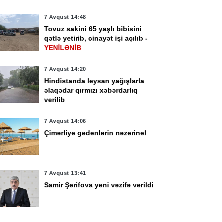
7 Avqust 14:48
Tovuz sakini 65 yaşlı bibisini
qətlə yetirib, cinayət işi açılıb -
YENİLƏNİB
7 Avqust 14:20
Hindistanda leysan yağışlarla
əlaqədar qırmızı xəbərdarlıq
verilib
7 Avqust 14:06
Çimərliyə gedənlərin nəzərinə!
7 Avqust 13:41
Samir Şərifova yeni vəzifə verildi