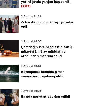
yaxınlığında yanğın baş verdi -
FOTO
7 Avqust 21:23
Zelenski ilk dəfə Serbiyaya səfər
etdi
7 Avqust 20:52
Qaradağın icra başçısının sabiq
müavini 1 il 3 ay müddətinə
azadlıqdan məhrum edildi
7 Avqust 19:59
Beyləqanda kanalda çimən
yeniyetmə boğularaq öldü
7 Avqust 19:20
Bakıda parkdan oğurluq edildi