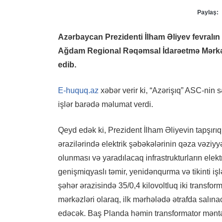
Paylaş:
Azərbaycan Prezidenti İlham Əliyev fevralı
Ağdam Regional Rəqəmsal İdarəetmə Mərkəzi
edib.
E-huquq.az
xəbər verir ki, “Azərişıq” ASC-ni
işlər barədə məlumat verdi.
Qeyd edək ki, Prezident İlham Əliyevin tapşırı
ərazilərində elektrik şəbəkələrinin qəza vəziyyə
olunması və yaradılacaq infrastrukturların elektr
genişmiqyaslı təmir, yenidənqurma və tikinti iş
şəhər ərazisində 35/0,4 kilovoltluq iki transfo
mərkəzləri olaraq, ilk mərhələdə ətrafda salınac
edəcək. Baş Planda həmin transformator məntəq