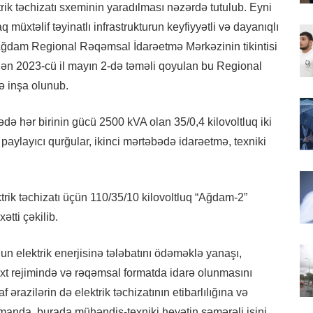
trik təchizatı sxeminin yaradılması nəzərdə tutulub. Eyni
xtəlif təyinatlı infrastrukturun keyfiyyətli və dayanıqlı
ə Ağdam Regional Rəqəmsal İdarəetmə Mərkəzinin tikintisi
indən 2023-cü il mayın 2-də təməli qoyulan bu Regional
 inşa olunub.
ədə hər birinin gücü 2500 kVA olan 35/0,4 kilovoltluq iki
 paylayıcı qurğular, ikinci mərtəbədə idarəetmə, texniki
ik təchizatı üçün 110/35/10 kilovoltluq “Ağdam-2”
ətti çəkilib.
nun elektrik enerjisinə tələbatını ödəməklə yanaşı,
axt rejimində və rəqəmsal formatda idarə olunmasını
 ərazilərin də elektrik təchizatının etibarlılığına və
manda, burada mühəndis-texniki heyətin səmərəli işini