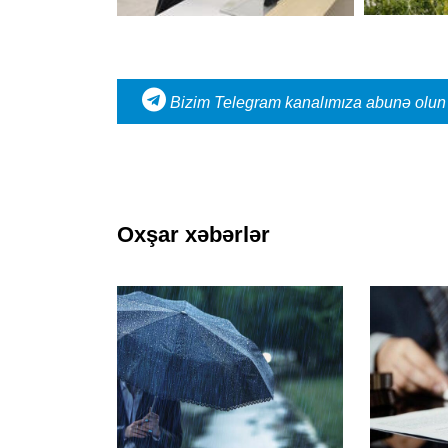
Bizim Telegram kanalımıza abunə olun
Oxşar xəbərlər