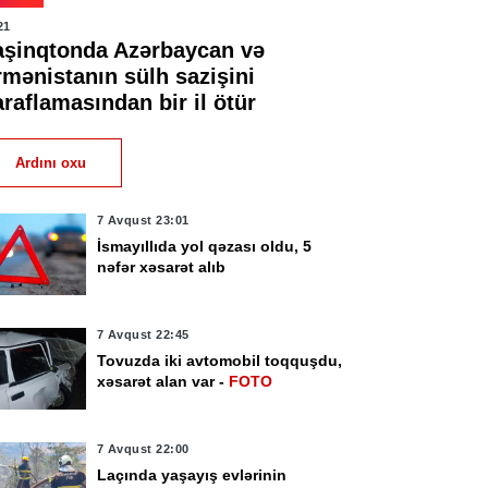
21
aşinqtonda Azərbaycan və
rmənistanın sülh sazişini
raflamasından bir il ötür
Ardını oxu
7 Avqust 23:01
İsmayıllıda yol qəzası oldu, 5
nəfər xəsarət alıb
7 Avqust 22:45
Tovuzda iki avtomobil toqquşdu,
xəsarət alan var -
FOTO
7 Avqust 22:00
Laçında yaşayış evlərinin