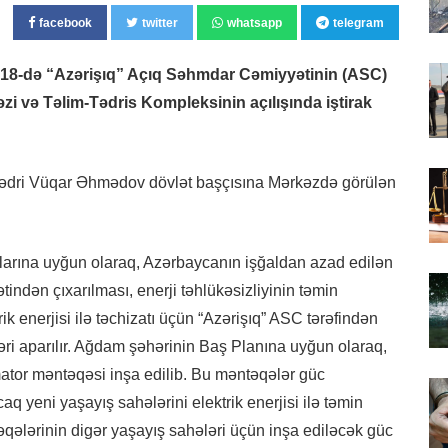
facebook
twitter
whatsapp
telegram
n 18-də “Azərişıq” Açıq Səhmdar Cəmiyyətinin (ASC)
 və Təlim-Tədris Kompleksinin açılışında iştirak
n sədri Vüqar Əhmədov dövlət başçısına Mərkəzdə görülən
qlarına uyğun olaraq, Azərbaycanın işğaldan azad edilən
tindən çıxarılması, enerji təhlükəsizliyinin təmin
ik enerjisi ilə təchizatı üçün “Azərişıq” ASC tərəfindən
ləri aparılır. Ağdam şəhərinin Baş Planına uyğun olaraq,
rmator məntəqəsi inşa edilib. Bu məntəqələr güc
aq yeni yaşayış sahələrini elektrik enerjisi ilə təmin
ələrinin digər yaşayış sahələri üçün inşa ediləcək güc