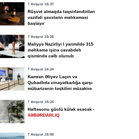
7 Avqust 16:37
Rüşvət almaqda təqsirləndirilən
vəzifəli şəxslərin məhkəməsi
başlayır
7 Avqust 16:26
Maliyyə Nazirliyi I yarımildə 315
məhkəmə işinə cavabdeh
qismində cəlb olunub
7 Avqust 16:24
Kamran Əliyev Laçın və
Qubadlıda cinayətkarlığa qarşı
mübarizənin təşkilini müzakirə
edib -
FOTO
7 Avqust 16:24
Həftəsonu güclü külək əsəcək -
XƏBƏRDARLIQ
7 Avqust 16:00