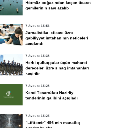
Hörmüz boğazından keçən ticarət
gəmilərinin sayı azalıb
7 Avqust 15:56
Jurnalistika ixtisası üzrə
qabiliyyət imtahanının nəticələri
açıqlandı
7 Avqust 15:38
Hərbi qulluqçular üçün məharət
dərəcələri üzrə sınaq imtahanları
keçirilir
7 Avqust 15:28
Kənd Təsərrüfatı Nazirliyi
tenderinin qalibini açıqladı
7 Avqust 15:25
"Lifttəmir" 496 min manatlıq