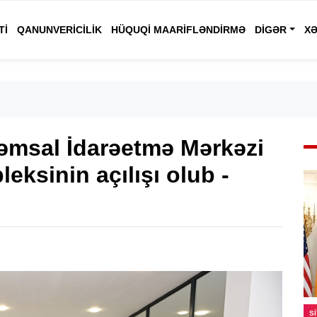
TI
QANUNVERICILIK
HÜQUQI MAARIFLƏNDIRMƏ
DIGƏR
XƏ
msal İdarəetmə Mərkəzi
eksinin açılışı olub -
S