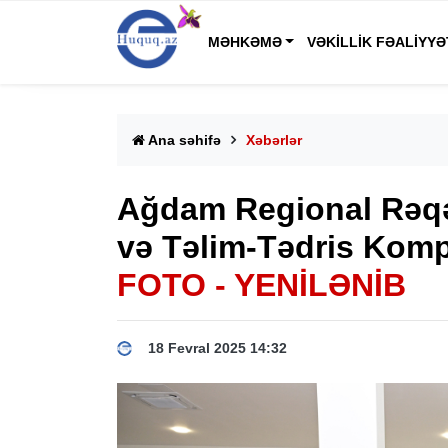
MƏHKƏMƏ
VƏKILLIK FƏALIYYƏ
Ana səhifə
Xəbərlər
Ağdam Regional Rəqə
və Təlim-Tədris Kompl
FOTO - YENİLƏNİB
18 Fevral 2025 14:32