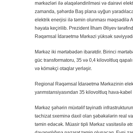
mərkəzləri ilə əlaqələndirilməsi və dairəvi elek
zamanda, şəhərdə Baş plana uyğun yaradılacaq mü
elektrik enerjisi ilə təmin olunması məqsədil
həyata keçirilib. Prezident İlham Əliyev tərəf
Rəqəmsal İdarəetmə Mərkəzi yüksək səviyyədə
Mərkəz iki mərtəbədən ibarətdir. Birinci mərtəb
güc transformatoru, 35 və 0,4 kilovoltluq qapalı
və köməkçi otaqlar yerləşir.
Regional Rəqəmsal İdarəetmə Mərkəzinin elektr
yarımstansiyasından 35 kilovoltluq hava-kabel x
Mərkəz şəhərin müxtəlif təyinatlı infrastrukturu
təchizat sxeminə daxil olan şəbəkələrin real v
təmin edəcək. Müasir tipli Mərkəz vasitəsilə ətraf
dayanıqlığına nəzarət təmin olunacaq. Eyni za