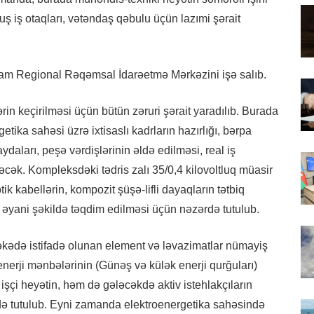
ş iş otaqları, vətəndaş qəbulu üçün lazımi şərait
dam Regional Rəqəmsal İdarəetmə Mərkəzini işə salıb.
in keçirilməsi üçün bütün zəruri şərait yaradılıb. Burada
ergetika sahəsi üzrə ixtisaslı kadrların hazırlığı, bərpa
ydaları, peşə vərdişlərinin əldə edilməsi, real iş
diləcək. Kompleksdəki tədris zalı 35/0,4 kilovoltluq müasir
ik kabellərin, kompozit şüşə-lifli dayaqların tətbiq
ni əyani şəkildə təqdim edilməsi üçün nəzərdə tutulub.
ədə istifadə olunan element və ləvazimatlar nümayiş
l enerji mənbələrinin (Günəş və külək enerji qurğuları)
işçi heyətin, həm də gələcəkdə aktiv istehlakçıların
ərdə tutulub. Eyni zamanda elektroenergetika sahəsində