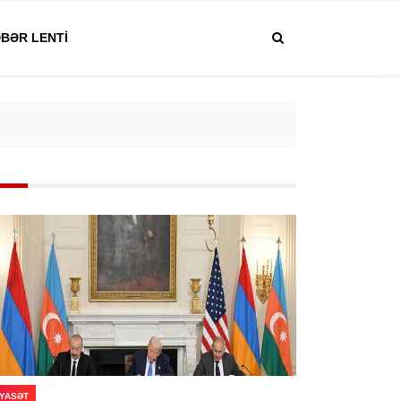
BƏR LENTI
IYASƏT