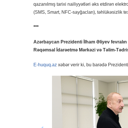
qazanılmış tarixi nailiyyətləri əks etdirən elekt
(SMS, Smart, NFC-sayğacları), təhlükəsizlik te
***
Azərbaycan Prezidenti İlham Əliyev fevralı
Rəqəmsal İdarəetmə Mərkəzi və Təlim-Tədris 
E-huquq.az
xəbər verir ki, bu barədə Preziden