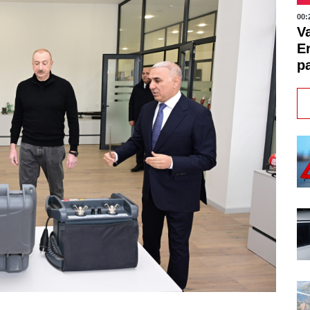
00:
V
E
pa