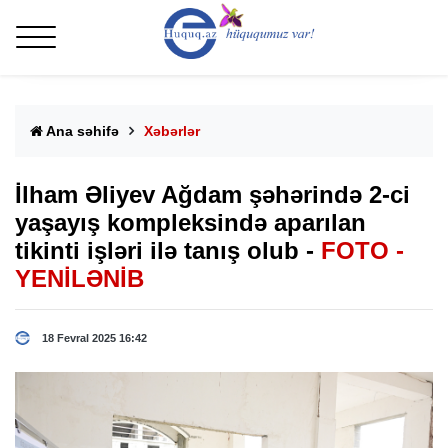
Ana səhifə
Xəbərlər
İlham Əliyev Ağdam şəhərində 2-ci
yaşayış kompleksində aparılan
tikinti işləri ilə tanış olub -
FOTO -
YENİLƏNİB
18 Fevral 2025 16:42