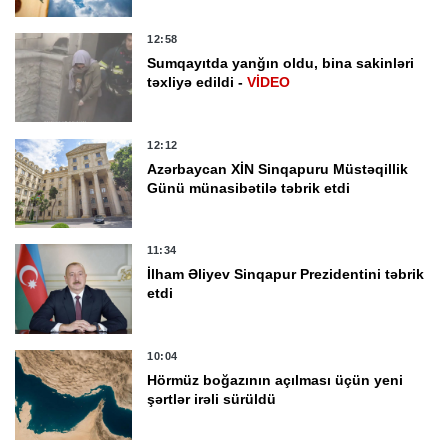
12:58
Sumqayıtda yanğın oldu, bina sakinləri
təxliyə edildi -
VİDEO
12:12
Azərbaycan XİN Sinqapuru Müstəqillik
Günü münasibətilə təbrik etdi
11:34
İlham Əliyev Sinqapur Prezidentini təbrik
etdi
10:04
Hörmüz boğazının açılması üçün yeni
şərtlər irəli sürüldü