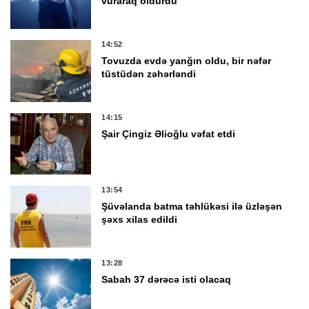
vuraraq öldürdü
14:52
Tovuzda evdə yanğın oldu, bir nəfər
tüstüdən zəhərləndi
14:15
Şair Çingiz Əlioğlu vəfat etdi
13:54
Şüvəlanda batma təhlükəsi ilə üzləşən
şəxs xilas edildi
13:28
Sabah 37 dərəcə isti olacaq