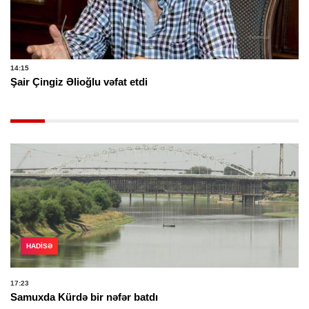
14:15
Şair Çingiz Əlioğlu vəfat etdi
HADISƏ
17:23
Samuxda Kürdə bir nəfər batdı