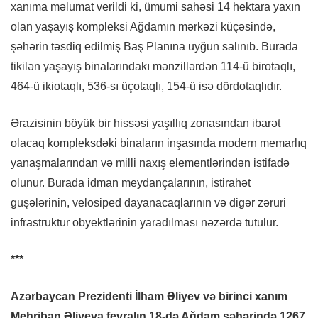
xanıma məlumat verildi ki, ümumi sahəsi 14 hektara yaxın
olan yaşayış kompleksi Ağdamın mərkəzi küçəsində,
şəhərin təsdiq edilmiş Baş Planına uyğun salınıb. Burada
tikilən yaşayış binalarındakı mənzillərdən 114-ü birotaqlı,
464-ü ikiotaqlı, 536-sı üçotaqlı, 154-ü isə dördotaqlıdır.
Ərazisinin böyük bir hissəsi yaşıllıq zonasından ibarət
olacaq kompleksdəki binaların inşasında modern memarlıq
yanaşmalarından və milli naxış elementlərindən istifadə
olunur. Burada idman meydançalarının, istirahət
guşələrinin, velosiped dayanacaqlarının və digər zəruri
infrastruktur obyektlərinin yaradılması nəzərdə tutulur.
***
Azərbaycan Prezidenti İlham Əliyev və birinci xanım
Mehriban Əliyeva fevralın 18-də Ağdam şəhərində 1267