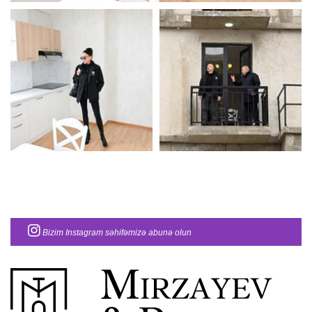
Bizim Instagram səhifəmizə abunə olun