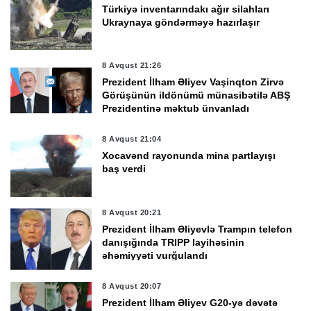
Türkiyə inventarındakı ağır silahları
Ukraynaya göndərməyə hazırlaşır
8 Avqust 21:26
Prezident İlham Əliyev Vaşinqton Zirvə
Görüşünün ildönümü münasibətilə ABŞ
Prezidentinə məktub ünvanladı
8 Avqust 21:04
Xocavənd rayonunda mina partlayışı
baş verdi
8 Avqust 20:21
Prezident İlham Əliyevlə Trampın telefon
danışığında TRIPP layihəsinin
əhəmiyyəti vurğulandı
8 Avqust 20:07
Prezident İlham Əliyev G20-yə dəvətə