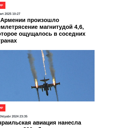
ИР
art 2025 10:27
 Армении произошло
емлетрясение магнитудой 4,6,
оторое ощущалось в соседних
транах
ИР
Oktyabr 2024 23:35
зраильская авиация нанесла