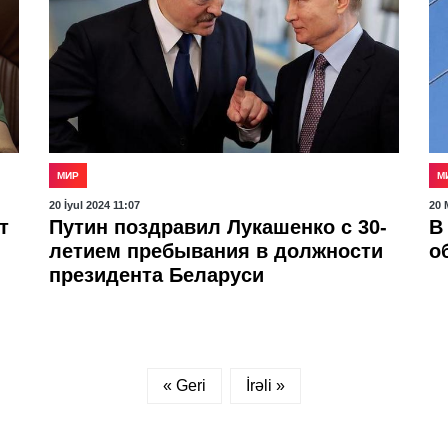
МИР
М
20 İyul 2024 11:07
20 
т
Путин поздравил Лукашенко с 30-
В
летием пребывания в должности
о
президента Беларуси
« Geri
İrəli »