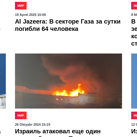
МИР
М
19 Aprel 2025 10:00
8 M
Al Jazeera: В секторе Газа за сутки
В
о
погибли 64 человека
з
к
с
МИР
М
26 Oktyabr 2024 15:19
12 
а
Израиль атаковал еще один
И