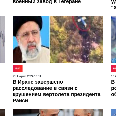
военный завод в Тегеране
у
"
МИР
М
21 Avqust 2024 19:11
16 
В Иране завершено
В
расследование в связи с
р
крушением вертолета президента
о
Раиси