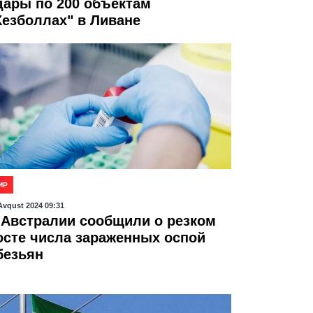
дары по 200 объектам
Хезболлах" в Ливане
ИР
Avqust 2024 09:31
 Австралии сообщили о резком
осте числа зараженных оспой
безьян