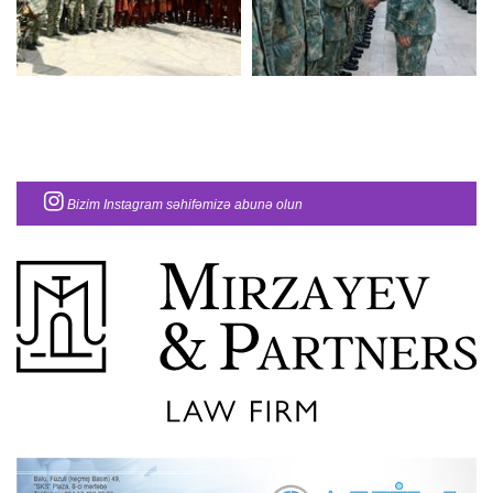
Bizim Instagram səhifəmizə abunə olun