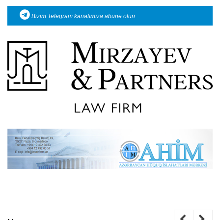
Bizim Telegram kanalımıza abunə olun