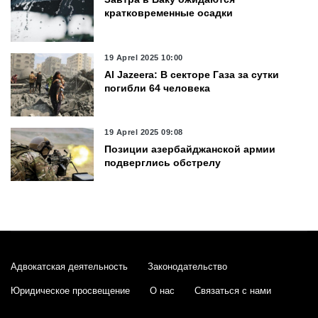
кратковременные осадки
19 Aprel 2025 10:00
Al Jazeera: В секторе Газа за сутки
погибли 64 человека
19 Aprel 2025 09:08
Позиции азербайджанской армии
подверглись обстрелу
1 Aprel 2025 00:08
В Азербайджане завершились 12-
дневные праздничные каникулы
Адвокатская деятельность
Законодательство
30 Mart 2025 18:20
Юридическое просвещение
О нас
Связаться с нами
В Азербайджанской Армии отмечен
праздник Рамазан