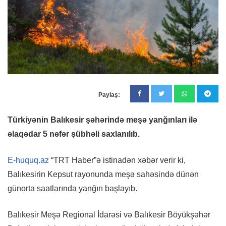
Paylaş:
Türkiyənin Balıkesir şəhərində meşə yanğınları ilə
əlaqədar 5 nəfər şübhəli saxlanılıb.
E-huquq.az
“TRT Haber”ə istinadən xəbər verir ki,
Balıkesirin Kepsut rayonunda meşə sahəsində dünən
günorta saatlarında yanğın başlayıb.
Balıkesir Meşə Regional İdarəsi və Balıkesir Böyükşəhər