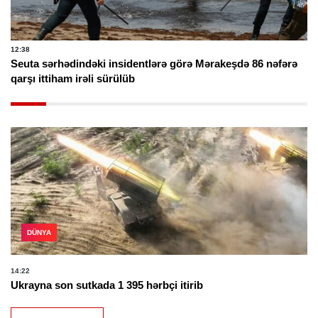
12:38
Seuta sərhədindəki insidentlərə görə Mərakeşdə 86 nəfərə
qarşı ittiham irəli sürülüb
DÜNYA
14:22
Ukrayna son sutkada 1 395 hərbçi itirib