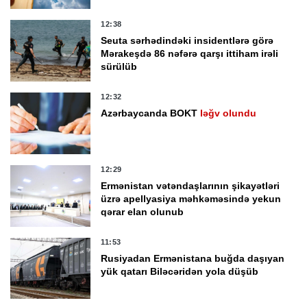
12:38
Seuta sərhədindəki insidentlərə görə
Mərakeşdə 86 nəfərə qarşı ittiham irəli
sürülüb
12:32
Azərbaycanda BOKT
ləğv olundu
12:29
Ermənistan vətəndaşlarının şikayətləri
üzrə apellyasiya məhkəməsində yekun
qərar elan olunub
11:53
Rusiyadan Ermənistana buğda daşıyan
yük qatarı Biləcəridən yola düşüb