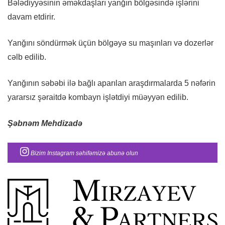
Bələdiyyəsinin əməkdaşları yanğın bölgəsində işlərini
davam etdirir.
Yanğını söndürmək üçün bölgəyə su maşınları və dozerlər
cəlb edilib.
Yanğının səbəbi ilə bağlı aparılan araşdırmalarda 5 nəfərin
yararsız şəraitdə kombayn işlətdiyi müəyyən edilib.
Şəbnəm Mehdizadə
Bizim Instagram səhifəmizə abunə olun