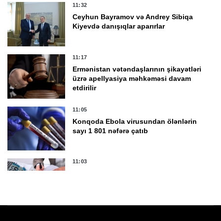
11:32
Ceyhun Bayramov və Andrey Sibiqa
Kiyevdə danışıqlar aparırlar
11:17
Ermənistan vətəndaşlarının şikayətləri
üzrə apellyasiya məhkəməsi davam
etdirilir
11:05
Konqoda Ebola virusundan ölənlərin
sayı 1 801 nəfərə çatıb
11:03
Azərbaycanda 7 ayda büdcədən 192
milyon manata yaxın vəsait geri
qaytarılıb
10:58