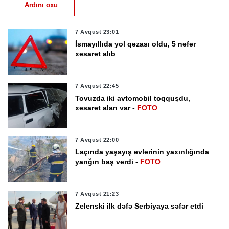
Ardını oxu
7 Avqust 23:01
İsmayıllıda yol qəzası oldu, 5 nəfər
xəsarət alıb
7 Avqust 22:45
Tovuzda iki avtomobil toqquşdu,
xəsarət alan var -
FOTO
7 Avqust 22:00
Laçında yaşayış evlərinin yaxınlığında
yanğın baş verdi -
FOTO
7 Avqust 21:23
Zelenski ilk dəfə Serbiyaya səfər etdi