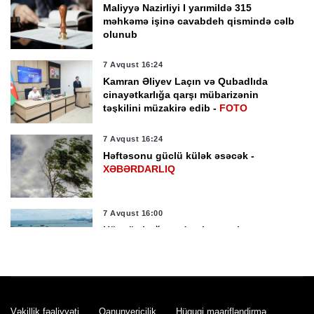
Maliyyə Nazirliyi I yarımildə 315
məhkəmə işinə cavabdeh qismində cəlb
olunub
7 Avqust 16:24
Kamran Əliyev Laçın və Qubadlıda
cinayətkarlığa qarşı mübarizənin
təşkilini müzakirə edib -
FOTO
7 Avqust 16:24
Həftəsonu güclü külək əsəcək -
XƏBƏRDARLIQ
7 Avqust 16:00
Hörmüz boğazından keçən ticarət
gəmilərinin sayı azalıb
7 Avqust 15:56
Jurnalistika ixtisası üzrə qabiliyyət
Vəkillik fəaliyyəti
Qanunvericilik
Hüquqi maarifləndirmə