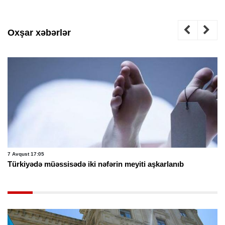
Oxşar xəbərlər
7 Avqust 17:05
Türkiyədə müəssisədə iki nəfərin meyiti aşkarlanıb