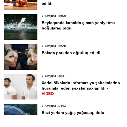
edildi
7 Avqust 19:59
Beyləqanda kanalda çimən yeniyetmə
boğularaq öldü
7 Avqust 19:20
Bakıda parkdan oğurluq edildi
7 Avqust 18:31
Xarici ölkələrin informasiya şəbəkələrinə
hücumlar edən şəxslər saxlanıldı -
VİDEO
7 Avqust 17:43
Bəzi yerlərə yağış yağacaq, dolu
düşəcək -
XƏBƏRDARLIQ