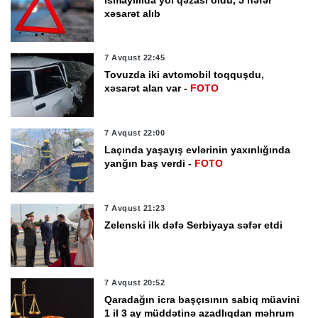
xəsarət alıb
7 Avqust 22:45
Tovuzda iki avtomobil toqquşdu,
xəsarət alan var -
FOTO
7 Avqust 22:00
Laçında yaşayış evlərinin yaxınlığında
yanğın baş verdi -
FOTO
7 Avqust 21:23
Zelenski ilk dəfə Serbiyaya səfər etdi
7 Avqust 20:52
Qaradağın icra başçısının sabiq müavini
1 il 3 ay müddətinə azadlıqdan məhrum