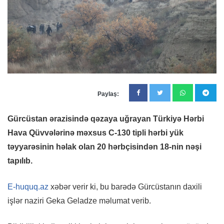
Paylaş:
Gürcüstan ərazisində qəzaya uğrayan Türkiyə Hərbi
Hava Qüvvələrinə məxsus C-130 tipli hərbi yük
təyyarəsinin həlak olan 20 hərbçisindən 18-nin nəşi
tapılıb.
E-huquq.az
xəbər verir ki, bu barədə Gürcüstanın daxili
işlər naziri Geka Geladze məlumat verib.