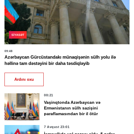
SIYASƏT
09:48
Azərbaycan Gürcüstandakı münaqişənin sülh yolu ilə
həllinə tam dəstəyini bir daha təsdiqləyib
Ardını oxu
00:21
Vaşinqtonda Azərbaycan və
Ermənistanın sülh sazişini
paraflamasından bir il ötür
7 Avqust 23:01
İsmayıllıda yol qəzası oldu, 5 nəfər