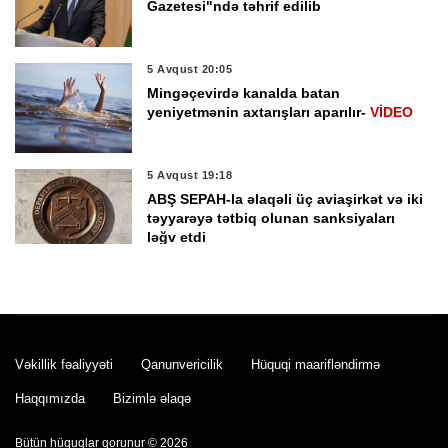
Gazetesi"ndə təhrif edilib
5 Avqust 20:05
Mingəçevirdə kanalda batan
yeniyetmənin axtarışları aparılır-
VİDEO
5 Avqust 19:18
ABŞ SEPAH-la əlaqəli üç aviaşirkət və iki
təyyarəyə tətbiq olunan sanksiyaları
ləğv etdi
5 Avqust 18:42
Bakı Metropoliteni: “Cəfər Cabbarlı” və
“Nizami” stansiyaları arasında tunellərin
tikintisi daha tez başa çata bilər
Vəkillik fəaliyyəti
Qanunvericilik
Hüquqi maarifləndirmə
5 Avqust 18:21
Haqqımızda
Bizimlə əlaqə
MN-in “İstirahət ev”nin sabiq rəisi
barəsində məhkəmə qərarı dəyişib
Bütün hüquqlar qorunur © 2026