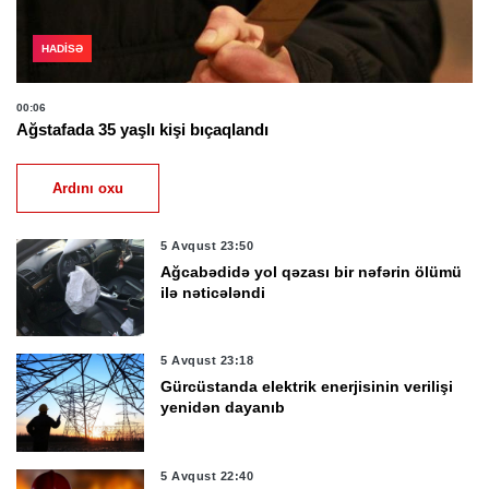
HADISƏ
00:06
Ağstafada 35 yaşlı kişi bıçaqlandı
Ardını oxu
5 Avqust 23:50
Ağcabədidə yol qəzası bir nəfərin ölümü
ilə nəticələndi
5 Avqust 23:18
Gürcüstanda elektrik enerjisinin verilişi
yenidən dayanıb
5 Avqust 22:40