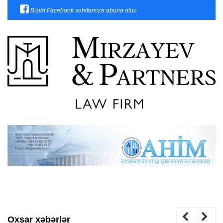
Bizim Facebook səhifəmizə abunə olun
Oxşar xəbərlər