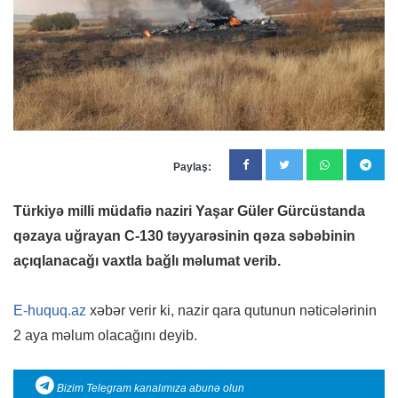
Paylaş:
Türkiyə milli müdafiə naziri Yaşar Güler Gürcüstanda
qəzaya uğrayan C-130 təyyarəsinin qəza səbəbinin
açıqlanacağı vaxtla bağlı məlumat verib.
E-huquq.az
xəbər verir ki, nazir qara qutunun nəticələrinin
2 aya məlum olacağını deyib.
Bizim Telegram kanalımıza abunə olun