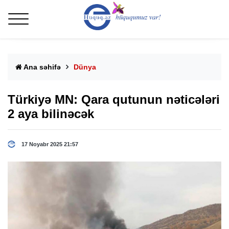
Ana səhifə
Dünya
Türkiyə MN: Qara qutunun nəticələri
2 aya bilinəcək
17 Noyabr 2025 21:57