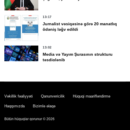
13:17
Jurnalist vəsiqəsinə görə 20 manatlıq
ödəniş ləğv edildi
13:02
Media və Yayım Şurasının strukturu
təsdiqlənib
12:48
Sabah 39 dərəcə isti olacaq
Vəkillik fəaliyyəti
Qanunvericilik
Hüquqi maarifləndirmə
Haqqımızda
Bizimlə əlaqə
12:23
Bakı Apellyasiya Məhkəməsinin hakimi
Bütün hüquqlar qorunur © 2026
təqaüdə göndərildi -
FOTO