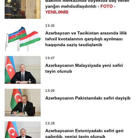
Bakının mərkəzində obyektdə baş verən
yanğın məhdudlaşdırıldı -
FOTO -
YENİLƏNİB
13:32
Azərbaycan və Tacikistan arasında illik
təhsil kvotalarının qarşılıqlı ayrılması
haqqında saziş təsdiqlənib
13:27
Azərbaycanın Malayziyada yeni səfiri
təyin olunub
13:20
Azərbaycanın Pakistandakı səfiri dəyişib
13:18
Azərbaycanın Estoniyadakı səfiri geri
çağırılıb, yenisi təyin olunub