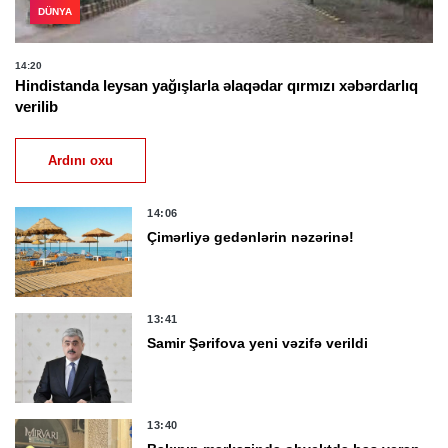
DÜNYA
14:20
Hindistanda leysan yağışlarla əlaqədar qırmızı xəbərdarlıq
verilib
Ardını oxu
14:06
Çimərliyə gedənlərin nəzərinə!
13:41
Samir Şərifova yeni vəzifə verildi
13:40