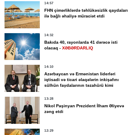
14:57
FHN çimərliklərdə təhlükəsizlik qaydaları
ilə bağlı əhaliyə müraciət etdi
14:32
Bakıda 40, rayonlarda 41 dərəcə isti
olacaq -
XƏBƏRDARLIQ
14:10
Azərbaycan və Ermənistan liderləri
iqtisadi və ticari əlaqələrin inkişafını
sülhün faydalarının təzahürü kimi
qiymətləndirib
13:28
Nikol Paşinyan Prezident İlham Əliyevə
zəng etdi
12:29