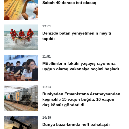
Sabah 40 dərəcə isti olacaq
12:01
Dənizdə batan yeniyetmənin meyiti
tapıldı
11:51
Müəllimlərin faktiki yaşayış rayonuna
uyğun olaraq vakansiya seçimi başladı
11:13
Rusiyadan Ermənistana Azərbaycandan
keçməklə 15 vaqon buğda, 10 vaqon
daş kömür göndərildi
10:39
Dünya bazarlarında neft bahalaşdı