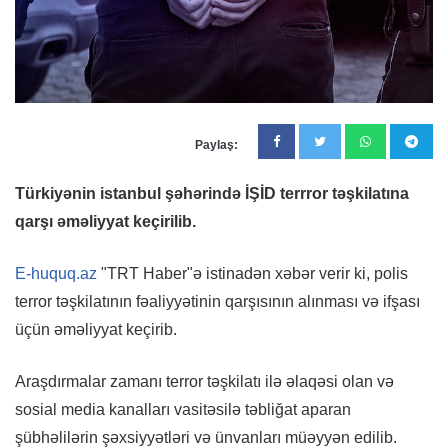
Paylaş:
Türkiyənin istanbul şəhərində İŞİD terrror təşkilatına
qarşı əməliyyat keçirilib.
E-huquq.az
"TRT Haber"ə istinadən xəbər verir ki, polis
terror təşkilatının fəaliyyətinin qarşısının alınması və ifşası
üçün əməliyyat keçirib.
Araşdırmalar zamanı terror təşkilatı ilə əlaqəsi olan və
sosial media kanalları vasitəsilə təbliğat aparan
şübhəlilərin şəxsiyyətləri və ünvanları müəyyən edilib.