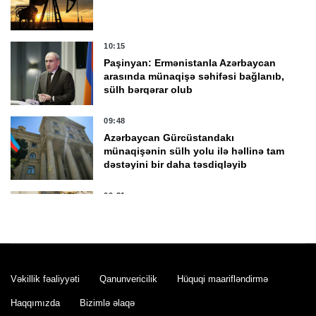
10:15
Paşinyan: Ermənistanla Azərbaycan
arasında münaqişə səhifəsi bağlanıb,
sülh bərqərar olub
09:48
Azərbaycan Gürcüstandakı
münaqişənin sülh yolu ilə həllinə tam
dəstəyini bir daha təsdiqləyib
00:21
Vaşinqtonda Azərbaycan və
Ermənistanın sülh sazişini
paraflamasından bir il ötür
7 Avqust 23:01
Vəkillik fəaliyyəti
Qanunvericilik
Hüquqi maarifləndirmə
İsmayıllıda yol qəzası oldu, 5 nəfər
xəsarət alıb
Haqqımızda
Bizimlə əlaqə