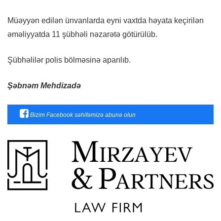
Müəyyən edilən ünvanlarda eyni vaxtda həyata keçirilən
əməliyyatda 11 şübhəli nəzarətə götürülüb.
Şübhəlilər polis bölməsinə aparılıb.
Şəbnəm Mehdizadə
Bizim Facebook səhifəmizə abunə olun