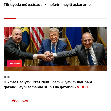
Türkiyədə müəssisədə iki nəfərin meyiti aşkarlanıb
SIYASƏT
15:03
Hikmət Hacıyev: Prezident İlham Əliyev müharibəni
qazandı, eyni zamanda sülhü də qazandı -
VİDEO
Ardını oxu