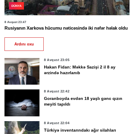
DÜNYA
8 Avqust 23:47
Rusiyanın Xarkova hücumu nəticəsində iki nəfər həlak oldu
Ardını oxu
8 Avqust 23:05
Hakan Fidan: Məkkə Sazişi 2 il 8 ay
ərzində hazırlanıb
8 Avqust 22:42
Goranboyda evdən 18 yaşlı gənc qızın
meyiti tapıldı
8 Avqust 22:04
Türkiyə inventarındakı ağır silahları