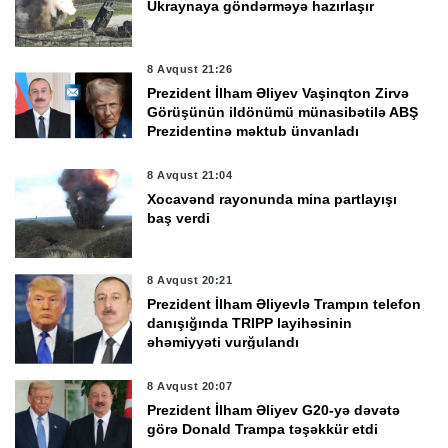
Ukraynaya göndərməyə hazırlaşır
8 Avqust 21:26
Prezident İlham Əliyev Vaşinqton Zirvə
Görüşünün ildönümü münasibətilə ABŞ
Prezidentinə məktub ünvanladı
8 Avqust 21:04
Xocavənd rayonunda mina partlayışı
baş verdi
8 Avqust 20:21
Prezident İlham Əliyevlə Trampın telefon
danışığında TRIPP layihəsinin
əhəmiyyəti vurğulandı
8 Avqust 20:07
Prezident İlham Əliyev G20-yə dəvətə
görə Donald Trampa təşəkkür etdi