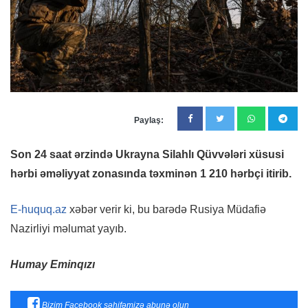
Paylaş:
Son 24 saat ərzində Ukrayna Silahlı Qüvvələri xüsusi
hərbi əməliyyat zonasında təxminən 1 210 hərbçi itirib.
E-huquq.az
xəbər verir ki, bu barədə Rusiya Müdafiə
Nazirliyi məlumat yayıb.
Humay Eminqızı
Bizim Facebook səhifəmizə abunə olun