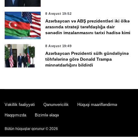
8 Avqust 19:52
Azərbaycan və ABŞ prezidentləri iki ölkə
arasında strateji tərəfdaşlığa dair
sənədin imzalanmasını tarixi hadisə kimi
qiymətləndirdi
8 Avqust 19:49
Azərbaycan Prezidenti sülh gündəliyinə
töhfələrinə görə Donald Trampa
minnətdarlığını bildirdi
8 Avqust 19:45
Donald Tramp sülh prosesində
Prezident İlham Əliyevin rolunu yüksək
qiymətləndirdi
Vəkillik fəaliyyəti
Qanunvericilik
Hüquqi maarifləndirmə
8 Avqust 19:30
Haqqımızda
Bizimlə əlaqə
Azərbaycan və ABŞ prezidentləri
arasında telefon danışığı oldu
Bütün hüquqlar qorunur © 2026