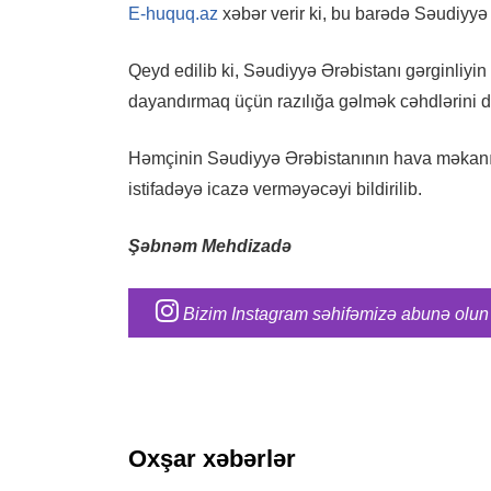
E-huquq.az
xəbər verir ki, bu barədə Səudiyy
Qeyd edilib ki, Səudiyyə Ərəbistanı gərginliyi
dayandırmaq üçün razılığa gəlmək cəhdlərini də
Həmçinin
Səudiyyə Ərəbistanının hava məkanı
istifadəyə icazə verməyəcəyi bildirilib.
Şəbnəm Mehdizadə
Bizim Instagram səhifəmizə abunə olun
Oxşar xəbərlər