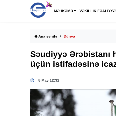
MƏHKƏMƏ
VƏKILLIK FƏALIYYƏ
Ana səhifə
Dünya
Səudiyyə Ərəbistanı
üçün istifadəsinə ic
8 May 12:32