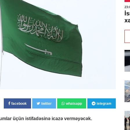
23:
İs
xə
facebook
twitter
whatsapp
telegram
mlar üçün istifadəsinə icazə verməyəcək.