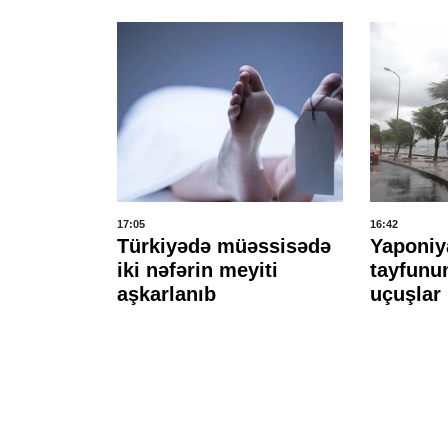
17:05
16:42
əfə
Türkiyədə müəssisədə
Yaponiy
r etdi
iki nəfərin meyiti
tayfunu
aşkarlanıb
uçuşlar 