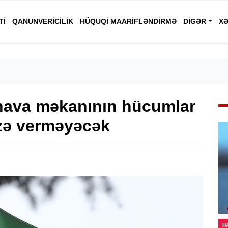
TI
QANUNVERICILIK
HÜQUQI MAARIFLƏNDIRMƏ
DIGƏR
XƏ
 hava məkanının hücumlar
azə verməyəcək
H