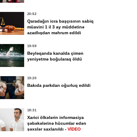
20:52
Qaradağın icra başçısının sabiq
müavini 1 il 3 ay müddətinə
azadlıqdan məhrum edildi
19:59
Beyləqanda kanalda çimən
yeniyetmə boğularaq öldü
19:20
Bakıda parkdan oğurluq edildi
18:31
Xarici ölkələrin informasiya
şəbəkələrinə hücumlar edən
şəxslər saxlanıldı -
VİDEO