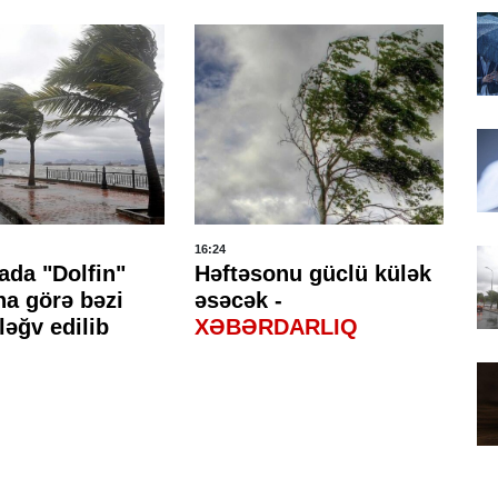
16:24
16:
ada "Dolfin"
Həftəsonu güclü külək
H
na görə bəzi
əsəcək -
ke
ləğv edilib
XƏBƏRDARLIQ
gə