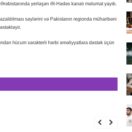
ə Ərəbistanında yerləşən Əl-Hədəs kanalı məlumat yayıb.
n azaldılması səylərini və Pakistanın regionda müharibəni
stəkləyir.
ndan hücum xarakterli hərbi əməliyyatlara dəstək üçün