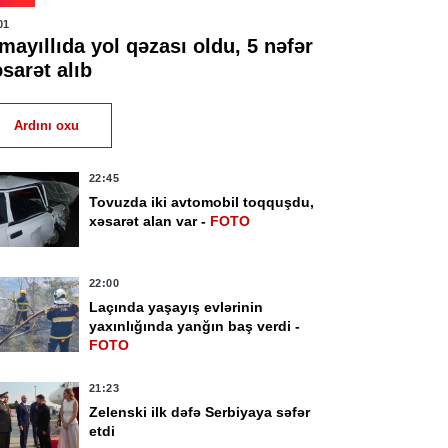
01
mayıllıda yol qəzası oldu, 5 nəfər
sarət alıb
Ardını oxu
22:45
Tovuzda iki avtomobil toqquşdu,
xəsarət alan var -
FOTO
22:00
Laçında yaşayış evlərinin
yaxınlığında yanğın baş verdi -
FOTO
21:23
Zelenski ilk dəfə Serbiyaya səfər
etdi