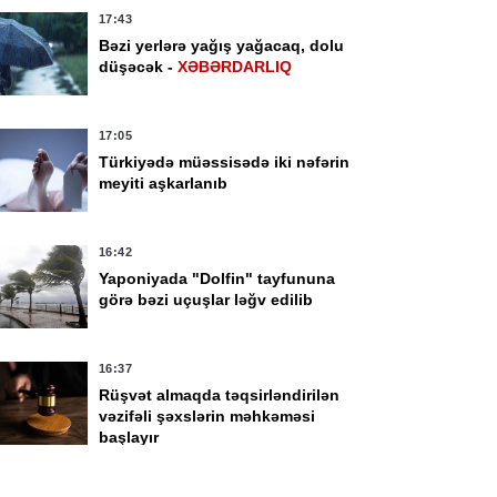
17:43
Bəzi yerlərə yağış yağacaq, dolu
düşəcək -
XƏBƏRDARLIQ
17:05
Türkiyədə müəssisədə iki nəfərin
meyiti aşkarlanıb
00
15:28
16:42
örmüz boğazından
Kənd Təsərrüfatı
Yaponiyada "Dolfin" tayfununa
çən ticarət
Nazirliyi tenderinin
görə bəzi uçuşlar ləğv edilib
milərinin sayı azalıb
qalibini açıqladı
16:37
Rüşvət almaqda təqsirləndirilən
vəzifəli şəxslərin məhkəməsi
başlayır
16:26