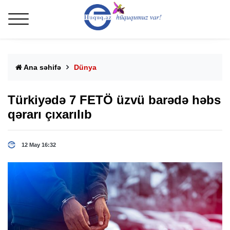
Ana səhifə
Dünya
Türkiyədə 7 FETÖ üzvü barədə həbs
qərarı çıxarılıb
12 May 16:32