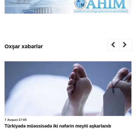
Oxşar xəbərlər
7 Avqust 17:05
Türkiyədə müəssisədə iki nəfərin meyiti aşkarlanıb