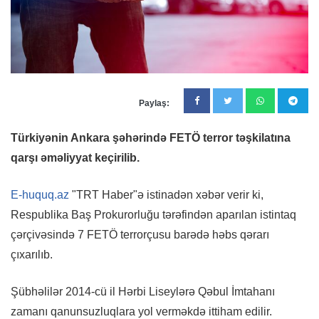
Paylaş:
Türkiyənin Ankara şəhərində FETÖ terror təşkilatına
qarşı əməliyyat keçirilib.
E-huquq.az
"TRT Haber"ə istinadən xəbər verir ki,
Respublika Baş Prokurorluğu tərəfindən aparılan istintaq
çərçivəsində 7 FETÖ terrorçusu barədə həbs qərarı
çıxarılıb.
Şübhəlilər 2014-cü il Hərbi Liseylərə Qəbul İmtahanı
zamanı qanunsuzluqlara yol verməkdə ittiham edilir.