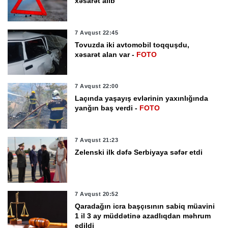
xəsarət alıb
7 Avqust 22:45
Tovuzda iki avtomobil toqquşdu,
xəsarət alan var -
FOTO
7 Avqust 22:00
Laçında yaşayış evlərinin yaxınlığında
yanğın baş verdi -
FOTO
7 Avqust 21:23
Zelenski ilk dəfə Serbiyaya səfər etdi
7 Avqust 20:52
Qaradağın icra başçısının sabiq müavini
1 il 3 ay müddətinə azadlıqdan məhrum
edildi