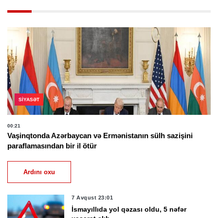
SIYASƏT
00:21
Vaşinqtonda Azərbaycan və Ermənistanın sülh sazişini
paraflamasından bir il ötür
Ardını oxu
7 Avqust 23:01
İsmayıllıda yol qəzası oldu, 5 nəfər