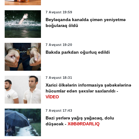
7 Avqust 19:59
Beyləqanda kanalda çimən yeniyetmə
boğularaq öldü
7 Avqust 19:20
Bakıda parkdan oğurluq edildi
7 Avqust 18:31
Xarici ölkələrin informasiya şəbəkələrinə
hücumlar edən şəxslər saxlanıldı -
VİDEO
7 Avqust 17:43
Bəzi yerlərə yağış yağacaq, dolu
düşəcək -
XƏBƏRDARLIQ