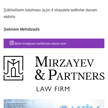
Şübhəlilərin tutulması üçün 4 vilayətdə tədbirlər davam
etdirilir.
Şəbnəm Mehdizadə
Bizim Instagram səhifəmizə abunə olun