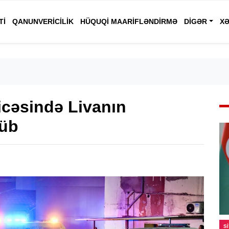
TI
QANUNVERICILIK
HÜQUQI MAARIFLƏNDIRMƏ
DIGƏR
XƏ
ticəsində Livanın
lüb
S