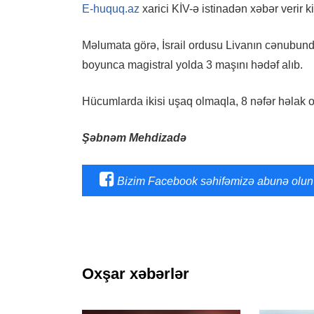
E-huquq.az
xarici KİV-ə istinadən xəbər verir 
Məlumata görə, İsrail ordusu Livanın cənubun
boyunca magistral yolda 3 maşını hədəf alıb.
Hücumlarda ikisi uşaq olmaqla, 8 nəfər həlak o
Şəbnəm Mehdizadə
Bizim Facebook səhifəmizə abunə olun
Oxşar xəbərlər