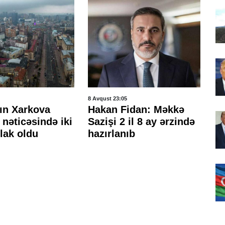
8 Avqust 23:05
8 A
ın Xarkova
Hakan Fidan: Məkkə
Tü
nəticəsində iki
Sazişi 2 il 8 ay ərzində
ağ
lak oldu
hazırlanıb
g