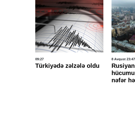
09:27
8 Avqust 23:47
ının
Türkiyədə zəlzələ oldu
Rusiyan
 yeni
hücumu 
ürüldü
nəfər hə