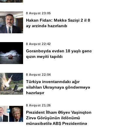
8 Avqust 23:05
Hakan Fidan: Məkkə Sazişi 2 il 8
ay ərzində hazırlanıb
8 Avqust 22:42
Goranboyda evdən 18 yaşlı gənc
qızın meyiti tapıldı
8 Avqust 22:04
Türkiyə inventarındakı ağır
silahları Ukraynaya göndərməyə
hazırlaşır
8 Avqust 21:26
Prezident İlham Əliyev Vaşinqton
Zirvə Görüşünün ildönümü
münasibətilə ABŞ Prezidentinə
məktub ünvanladı