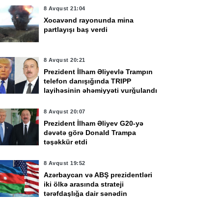
8 Avqust 21:04
Xocavənd rayonunda mina
partlayışı baş verdi
8 Avqust 20:21
Prezident İlham Əliyevlə Trampın
telefon danışığında TRIPP
layihəsinin əhəmiyyəti vurğulandı
vqust 22:04
8 Avqust 18:32
rkiyə inventarındakı
Trampla Paşinyan
8 Avqust 20:07
ır silahları Ukraynaya
TRIPP layihəsinin
Prezident İlham Əliyev G20-yə
öndərməyə hazırlaşır
icrasının hazırkı
dəvətə görə Donald Trampa
vəziyyətini müzakirə
təşəkkür etdi
ediblər
8 Avqust 19:52
Azərbaycan və ABŞ prezidentləri
iki ölkə arasında strateji
tərəfdaşlığa dair sənədin
imzalanmasını tarixi hadisə kimi
qiymətləndirdi
8 Avqust 19:49