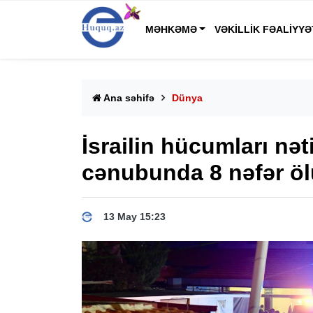
MƏHKƏMƏ
VƏKILLIK FƏALIYYƏ
Ana səhifə
Dünya
İsrailin hücumları nə
cənubunda 8 nəfər ö
13 May 15:23