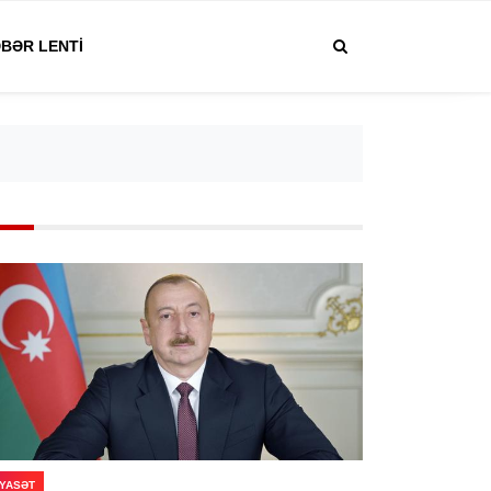
BƏR LENTI
IYASƏT