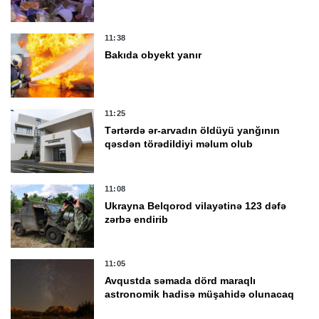
11:38
Bakıda obyekt yanır
11:25
Tərtərdə ər-arvadın öldüyü yanğının
qəsdən törədildiyi məlum olub
11:08
Ukrayna Belqorod vilayətinə 123 dəfə
zərbə endirib
11:05
Avqustda səmada dörd maraqlı
astronomik hadisə müşahidə olunacaq