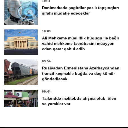
10:11
Danimarkada şagirdlər yazılı tapşırıqları
şifahi müdafiə edəcəklər
10:00
Ali Məhkəmə müəlliflik hüququ ilə bağlı
vahid məhkəmə təcrübəsini müəyyən
edən qərar qəbul edib
09:54
Rusiyadan Ermənistana Azərbaycandan
tranzit keçməklə buğda və daş kömür
göndəriləcək
09:44
Tailandda məktəbdə atışma olub, ölən
və yaralılar var
09:34