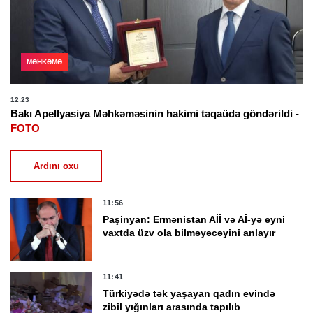
MƏHKƏMƏ
12:23
Bakı Apellyasiya Məhkəməsinin hakimi təqaüdə göndərildi -
FOTO
Ardını oxu
11:56
Paşinyan: Ermənistan Aİİ və Aİ-yə eyni
vaxtda üzv ola bilməyəcəyini anlayır
11:41
Türkiyədə tək yaşayan qadın evində
zibil yığınları arasında tapılıb