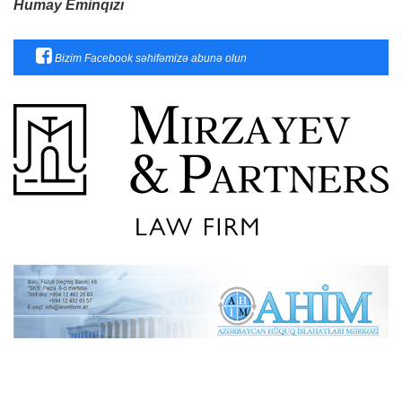
Humay Eminqızı
Bizim Facebook səhifəmizə abunə olun