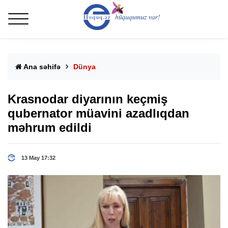
Ana səhifə
Dünya
Krasnodar diyarının keçmiş
qubernator müavini azadlıqdan
məhrum edildi
13 May 17:32