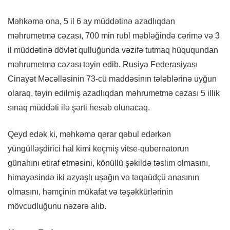
Məhkəmə ona, 5 il 6 ay müddətinə azadlıqdan
məhrumetmə cəzası, 700 min rubl məbləğində cərimə və 3
il müddətinə dövlət qulluğunda vəzifə tutmaq hüququndan
məhrumetmə cəzası təyin edib. Rusiya Federasiyası
Cinayət Məcəlləsinin 73-cü maddəsinın tələblərinə uyğun
olaraq, təyin edilmiş azadlıqdan məhrumetmə cəzası 5 illik
sınaq müddəti ilə şərti hesab olunacaq.
Qeyd edək ki, məhkəmə qərar qəbul edərkən
yüngülləşdirici hal kimi keçmiş vitse-qubernatorun
günahını etiraf etməsini, könüllü şəkildə təslim olmasını,
himayəsində iki azyaşlı uşağın və təqaüdçü anasının
olmasını, həmçinin mükafat və təşəkkürlərinin
mövcudluğunu nəzərə alıb.