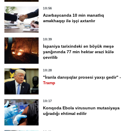
10:56
Azərbaycanda 10 min manatlıq
əməkhaqqı ilə işçi axtarılır
10:39
İspaniya tarixindəki ən böyük meşə
yanğınında 77 min hektar ərazi külə
çevrilib
10:28
"İranla danışıqlar prosesi yaxşı gedir" -
Tramp
10:17
Konqoda Ebola virusunun mutasiyaya
uğradığı ehtimal edilir