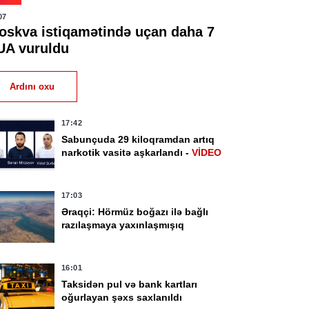
07
oskva istiqamətində uçan daha 7
UA vuruldu
Ardını oxu
17:42
Sabunçuda 29 kiloqramdan artıq
narkotik vasitə aşkarlandı -
VİDEO
17:03
Əraqçi: Hörmüz boğazı ilə bağlı
razılaşmaya yaxınlaşmışıq
16:01
Taksidən pul və bank kartları
oğurlayan şəxs saxlanıldı