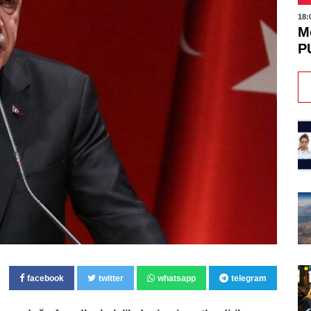
18:
M
P
facebook
twitter
whatsapp
telegram