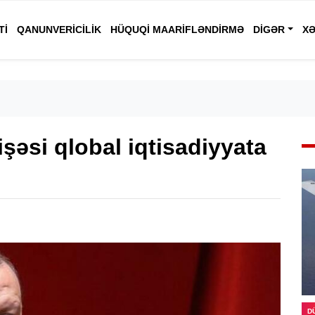
TI
QANUNVERICILIK
HÜQUQI MAARIFLƏNDIRMƏ
DIGƏR
XƏ
şəsi qlobal iqtisadiyyata
D