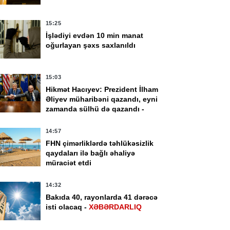
15:25
İşlədiyi evdən 10 min manat
oğurlayan şəxs saxlanıldı
15:03
Hikmət Hacıyev: Prezident İlham
Əliyev müharibəni qazandı, eyni
zamanda sülhü də qazandı -
VİDEO
14:57
FHN çimərliklərdə təhlükəsizlik
qaydaları ilə bağlı əhaliyə
müraciət etdi
14:32
Bakıda 40, rayonlarda 41 dərəcə
isti olacaq -
XƏBƏRDARLIQ