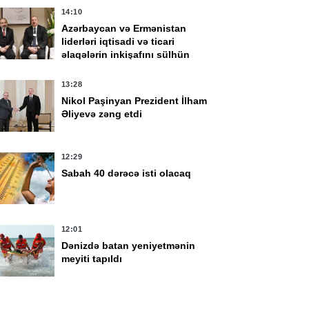
14:10
Azərbaycan və Ermənistan
liderləri iqtisadi və ticari
əlaqələrin inkişafını sülhün
faydalarının təzahürü kimi
qiymətləndirib
13:28
Nikol Paşinyan Prezident İlham
Əliyevə zəng etdi
12:29
vqust 16:42
7 Avqust 16:24
Sabah 40 dərəcə isti olacaq
aponiyada "Dolfin"
Həftəsonu güclü külək
yfununa görə bəzi
əsəcək -
uşlar ləğv edilib
XƏBƏRDARLIQ
12:01
Dənizdə batan yeniyetmənin
meyiti tapıldı
11:51