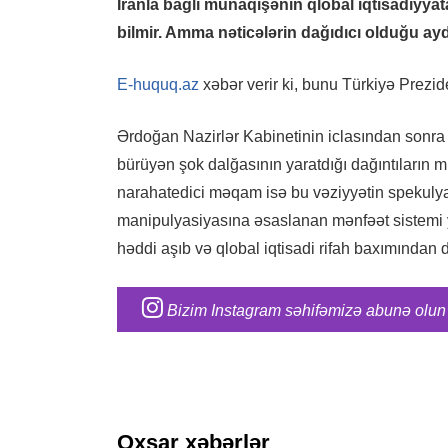
İranla bağlı münaqişənin qlobal iqtisadiyyat
bilmir. Amma nəticələrin dağıdıcı olduğu ayd
E-huquq.az
xəbər verir ki, bunu Türkiyə Prezid
Ərdoğan Nazirlər Kabinetinin iclasından sonra 
bürüyən şok dalğasının yaratdığı dağıntıların m
narahatedici məqam isə bu vəziyyətin spekulya
manipulyasiyasına əsaslanan mənfəət sistemi y
həddi aşıb və qlobal iqtisadi rifah baxımından 
Bizim Instagram səhifəmizə abunə olun
Oxşar xəbərlər