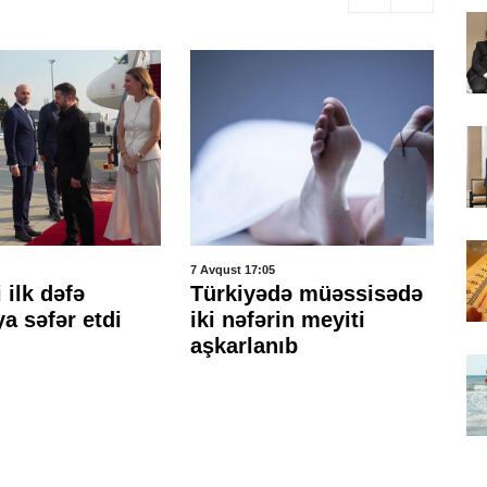
7 Avqust 17:05
7 A
 ilk dəfə
Türkiyədə müəssisədə
Y
a səfər etdi
iki nəfərin meyiti
ta
aşkarlanıb
uç