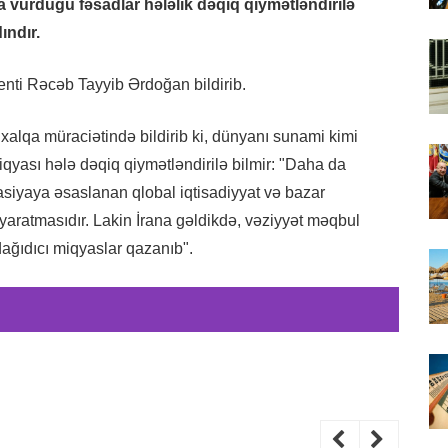
a vurduğu fəsadlar hələlik dəqiq qiymətləndirilə
ındır.
enti Rəcəb Tayyib Ərdoğan bildirib.
xalqa müraciətində bildirib ki, dünyanı sunami kimi
iqyası hələ dəqiq qiymətləndirilə bilmir: "Daha da
siyaya əsaslanan qlobal iqtisadiyyat və bazar
aratmasıdır. Lakin İrana gəldikdə, vəziyyət məqbul
dağıdıcı miqyaslar qazanıb".