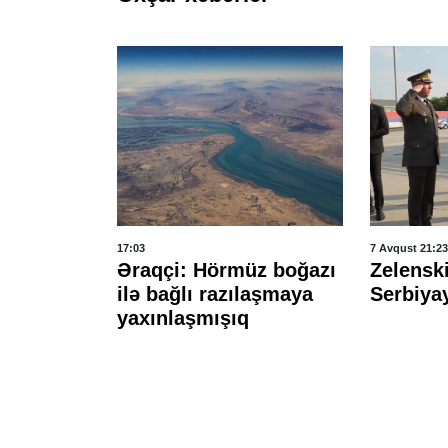
17:03
7 Avqust 21:23
mətində
Əraqçi: Hörmüz boğazı
Zelenski
PUA
ilə bağlı razılaşmaya
Serbiyay
yaxınlaşmışıq