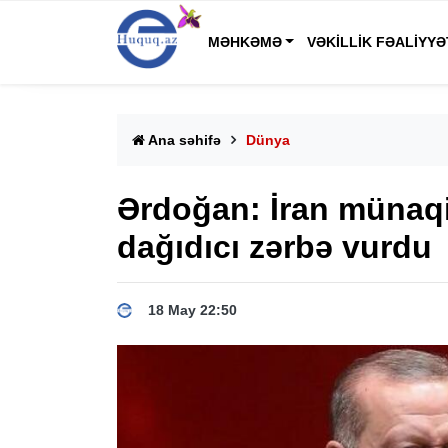
MƏHKƏMƏ
VƏKILLIK FƏALIYYƏ
Ana səhifə
Dünya
Ərdoğan: İran münaqi
dağıdıcı zərbə vurdu
18 May 22:50