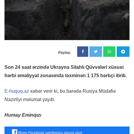
Paylaş:
Son 24 saat ərzində Ukrayna Silahlı Qüvvələri xüsusi
hərbi əməliyyat zonasında təxminən 1 175 hərbçi itirib.
E-huquq.az
xəbər verir ki, bu barədə Rusiya Müdafiə
Nazirliyi məlumat yayıb.
Humay Eminqızı
Bizim Facebook səhifəmizə abunə olun