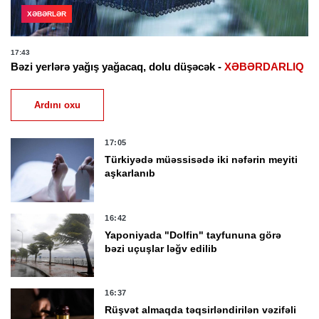
XƏBƏRLƏR
17:43
Bəzi yerlərə yağış yağacaq, dolu düşəcək -
XƏBƏRDARLIQ
Ardını oxu
17:05
Türkiyədə müəssisədə iki nəfərin meyiti
aşkarlanıb
16:42
Yaponiyada "Dolfin" tayfununa görə
bəzi uçuşlar ləğv edilib
16:37
Rüşvət almaqda təqsirləndirilən vəzifəli