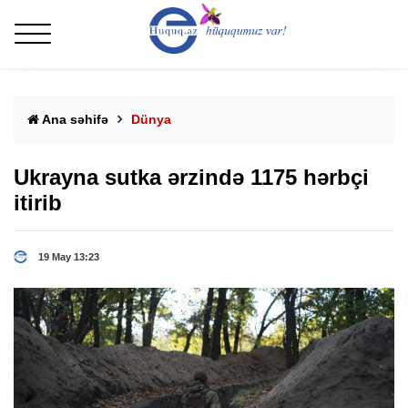
Ana səhifə
Dünya
Ukrayna sutka ərzində 1175 hərbçi
itirib
19 May 13:23