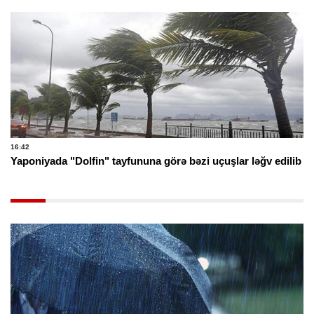
16:42
Yaponiyada "Dolfin" tayfununa görə bəzi uçuşlar ləğv edilib