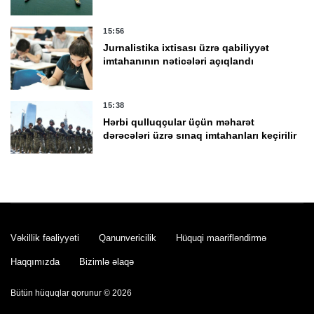
15:56
Jurnalistika ixtisası üzrə qabiliyyət
imtahanının nəticələri açıqlandı
15:38
Hərbi qulluqçular üçün məharət
dərəcələri üzrə sınaq imtahanları keçirilir
15:28
Kənd Təsərrüfatı Nazirliyi tenderinin
qalibini açıqladı
Vəkillik fəaliyyəti
Qanunvericilik
Hüquqi maarifləndirmə
15:25
Haqqımızda
Bizimlə əlaqə
"Lifttəmir" 496 min manatlıq avadanlıq
alır
Bütün hüquqlar qorunur © 2026