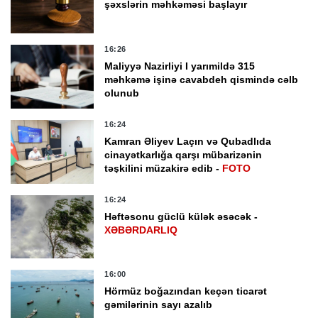
şəxslərin məhkəməsi başlayır
16:26
Maliyyə Nazirliyi I yarımildə 315
məhkəmə işinə cavabdeh qismində cəlb
olunub
16:24
Kamran Əliyev Laçın və Qubadlıda
cinayətkarlığa qarşı mübarizənin
təşkilini müzakirə edib -
FOTO
16:24
Həftəsonu güclü külək əsəcək -
XƏBƏRDARLIQ
16:00
Hörmüz boğazından keçən ticarət
gəmilərinin sayı azalıb