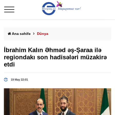
Ana səhifə
Dünya
İbrahim Kalın Əhməd əş-Şaraa ilə
regiondakı son hadisələri müzakirə
etdi
19 May 22:01