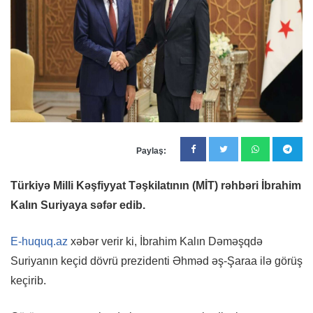
Paylaş:
Türkiyə Milli Kəşfiyyat Təşkilatının (MİT) rəhbəri İbrahim
Kalın Suriyaya səfər edib.
E-huquq.az
xəbər verir ki, İbrahim Kalın Dəməşqdə
Suriyanın keçid dövrü prezidenti Əhməd əş-Şaraa ilə görüş
keçirib.