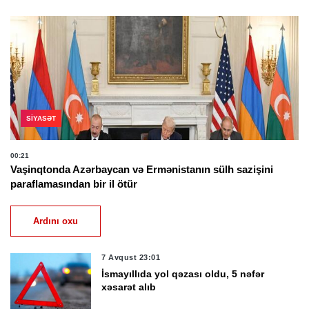
SIYASƏT
00:21
Vaşinqtonda Azərbaycan və Ermənistanın sülh sazişini
paraflamasından bir il ötür
Ardını oxu
7 Avqust 23:01
İsmayıllıda yol qəzası oldu, 5 nəfər
xəsarət alıb