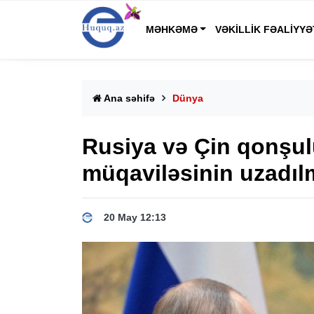
MƏHKƏMƏ
VƏKILLIK FƏALIYYƏ
Ana səhifə
Dünya
Rusiya və Çin qonşu
müqaviləsinin uzadılm
20 May 12:13