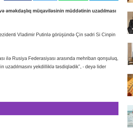
və əməkdaşlıq müqaviləsinin müddətinin uzadılması
ezidenti Vladimir Putinlə görüşündə Çin sədri Si Cinpin
kası ilə Rusiya Federasiyası arasında mehriban qonşuluq,
uzadılmasını yekdilliklə təsdiqlədik", - deyə lider