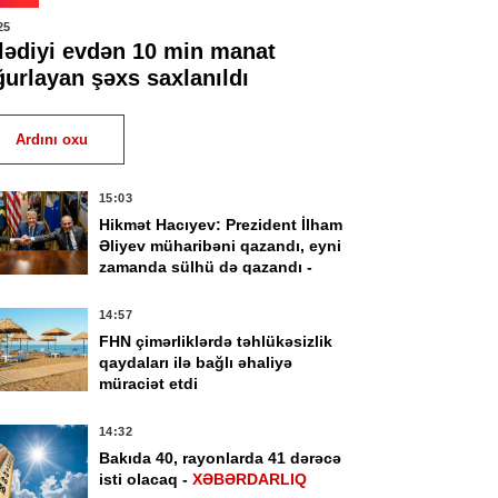
25
şlədiyi evdən 10 min manat
ğurlayan şəxs saxlanıldı
Ardını oxu
15:03
Hikmət Hacıyev: Prezident İlham
Əliyev müharibəni qazandı, eyni
zamanda sülhü də qazandı -
VİDEO
14:57
FHN çimərliklərdə təhlükəsizlik
qaydaları ilə bağlı əhaliyə
müraciət etdi
14:32
Bakıda 40, rayonlarda 41 dərəcə
isti olacaq -
XƏBƏRDARLIQ