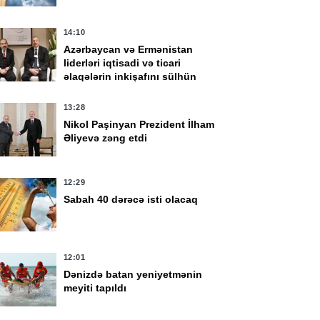
14:10
Azərbaycan və Ermənistan
liderləri iqtisadi və ticari
əlaqələrin inkişafını sülhün
faydalarının təzahürü kimi
qiymətləndirib
13:28
Nikol Paşinyan Prezident İlham
Əliyevə zəng etdi
12:29
Sabah 40 dərəcə isti olacaq
12:01
Dənizdə batan yeniyetmənin
meyiti tapıldı