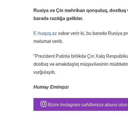
Rusiya və Çin mehriban qonşuluq, dostluq 
barədə razılığa gəliblər.
E-huquq.az
xəbər verir ki, bu barədə Rusiya pr
məlumat verib.
"Prezident Putinlə birlikdə Çin Xalq Respubli
dostluq və əməkdaşlıq müqaviləsinin müddətinin 
vurğulayıb.
Humay Eminqızı
Bizim Instagram səhifəmizə abunə olun