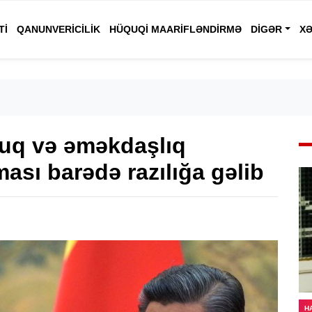
TI
QANUNVERICILIK
HÜQUQI MAARIFLƏNDIRMƏ
DIGƏR
XƏ
luq və əməkdaşlıq
ası barədə razılığa gəlib
H