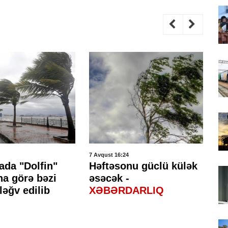
7 Avqust 16:24
7 A
ada "Dolfin"
Həftəsonu güclü külək
H
na görə bəzi
əsəcək -
ke
ləğv edilib
XƏBƏRDARLIQ
gə