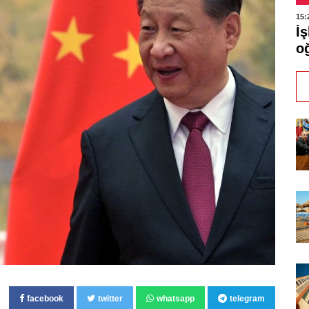
15:
İ
o
facebook
twitter
whatsapp
telegram