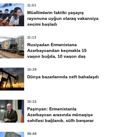
11:51
Müəllimlərin faktiki yaşayış
rayonuna uyğun olaraq vakansiya
seçimi başladı
11:13
Rusiyadan Ermənistana
Azərbaycandan keçməklə 15
vaqon buğda, 10 vaqon daş
kömür göndərildi
10:39
Dünya bazarlarında neft bahalaşdı
vqust 16:00
7 Avqust 15:28
örmüz boğazından
Kənd Təsərrüfatı
10:15
çən ticarət
Nazirliyi tenderinin
Paşinyan: Ermənistanla
milərinin sayı azalıb
qalibini açıqladı
Azərbaycan arasında münaqişə
səhifəsi bağlanıb, sülh bərqərar
olub
09:48