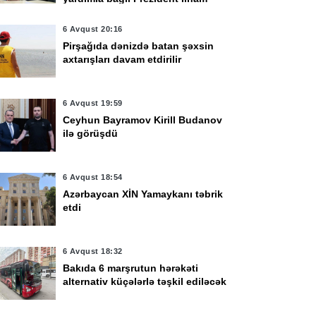
Əliyevə təşəkkür edib
6 Avqust 20:16
Pirşağıda dənizdə batan şəxsin
axtarışları davam etdirilir
6 Avqust 19:59
Ceyhun Bayramov Kirill Budanov
ilə görüşdü
6 Avqust 18:54
Azərbaycan XİN Yamaykanı təbrik
etdi
6 Avqust 18:32
vqust 15:58
6 Avqust 15:19
Bakıda 6 marşrutun hərəkəti
rsk vilayətinə
Rusiyada sürücü
alternativ küçələrlə təşkil ediləcək
üdaxiləyə görə 470-
avtomobili piyadaların
n çox ukraynalı
üzərinə sürüb, 7 nəfər