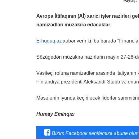
Paylaş:
Avropa İttifaqının (Aİ) xarici işlər nazirləri 
namizədləri müzakirə edəcəklər.
E-huquq.az
xəbər verir ki, bu barədə "Financia
Sözügedən müzakirə nazirlərin mayın 27-28-də 
Vasitəçi roluna namizədlər arasında İtaliyanın
Finlandiya prezidenti Aleksandr Stubb və onun s
Məsələnin iyunda keçiriləcək liderlər sammitinin
Humay Eminqızı
Bizim Facebook səhifəmizə abunə olun