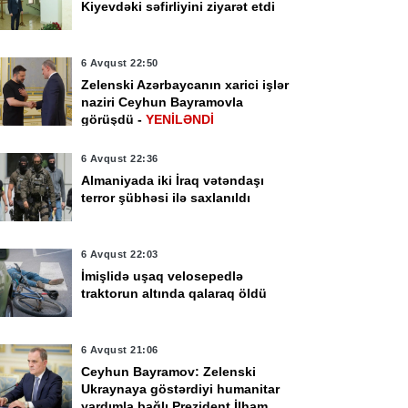
Kiyevdəki səfirliyini ziyarət etdi
6 Avqust 22:50
Zelenski Azərbaycanın xarici işlər
naziri Ceyhun Bayramovla
görüşdü -
YENİLƏNDİ
6 Avqust 22:36
Almaniyada iki İraq vətəndaşı
terror şübhəsi ilə saxlanıldı
6 Avqust 22:03
İmişlidə uşaq velosepedlə
traktorun altında qalaraq öldü
6 Avqust 21:06
Ceyhun Bayramov: Zelenski
Ukraynaya göstərdiyi humanitar
yardımla bağlı Prezident İlham