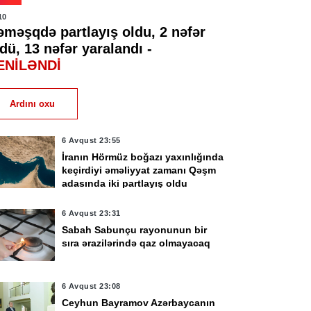
10
əməşqdə partlayış oldu, 2 nəfər
dü, 13 nəfər yaralandı -
ENİLƏNDİ
Ardını oxu
6 Avqust 23:55
İranın Hörmüz boğazı yaxınlığında
keçirdiyi əməliyyat zamanı Qəşm
adasında iki partlayış oldu
6 Avqust 23:31
Sabah Sabunçu rayonunun bir
sıra ərazilərində qaz olmayacaq
6 Avqust 23:08
Ceyhun Bayramov Azərbaycanın