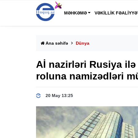
MƏHKƏMƏ
VƏKILLIK FƏALIYYƏ
Ana səhifə
Dünya
Aİ nazirləri Rusiya il
roluna namizədləri m
20 May 13:25