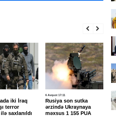
6 Avqust 17:11
6 A
da iki İraq
Rusiya son sutka
Ku
ı terror
ərzində Ukraynaya
m
ilə saxlanıldı
məxsus 1 155 PUA
də