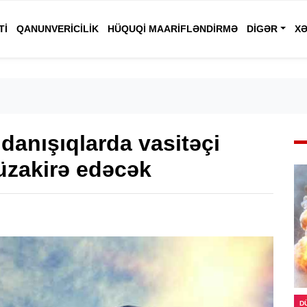
TI
QANUNVERICILIK
HÜQUQI MAARIFLƏNDIRMƏ
DIGƏR
XƏ
ə danışıqlarda vasitəçi
üzakirə edəcək
D