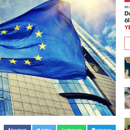
00:
D
öl
Y
facebook
twitter
whatsapp
telegram