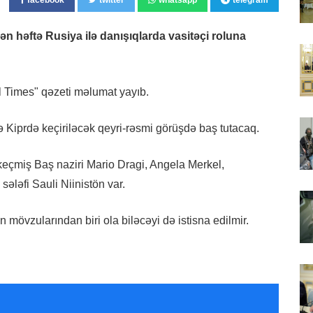
gələn həftə Rusiya ilə danışıqlarda vasitəçi roluna
l Times" qəzeti məlumat yayıb.
Kiprdə keçiriləcək qeyri-rəsmi görüşdə baş tutacaq.
 keçmiş Baş naziri Mario Dragi, Angela Merkel,
ələfi Sauli Niinistön var.
 mövzularından biri ola biləcəyi də istisna edilmir.