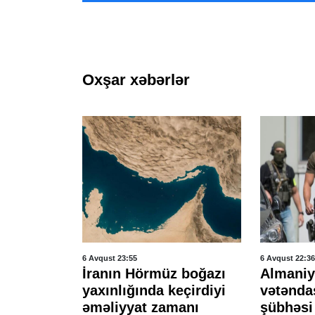
Oxşar xəbərlər
6 Avqust 23:55
6 Avqust 22:36
tlayış
İranın Hörmüz boğazı
Almaniya
öldü, 13
yaxınlığında keçirdiyi
vətəndaş
ı -
əməliyyat zamanı
şübhəsi 