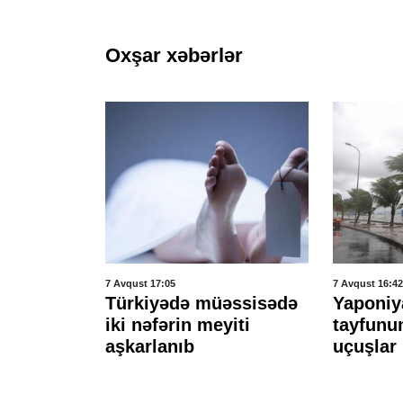
Oxşar xəbərlər
7 Avqust 17:05
7 Avqust 16:42
əfə
Türkiyədə müəssisədə
Yaponiy
r etdi
iki nəfərin meyiti
tayfunu
aşkarlanıb
uçuşlar 