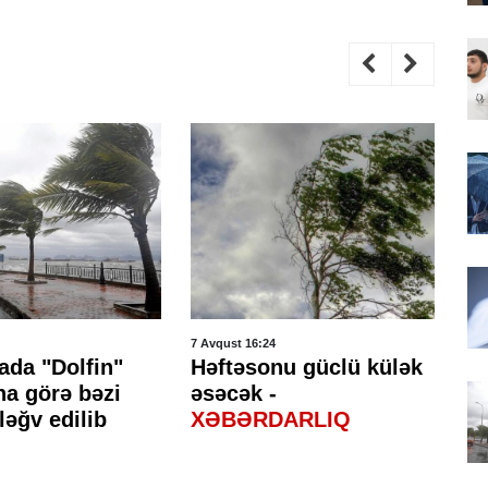
7 Avqust 16:24
7 A
ada "Dolfin"
Həftəsonu güclü külək
H
na görə bəzi
əsəcək -
ke
ləğv edilib
XƏBƏRDARLIQ
gə