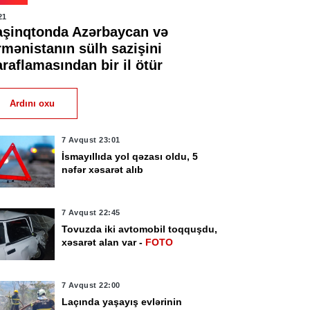
21
aşinqtonda Azərbaycan və
rmənistanın sülh sazişini
raflamasından bir il ötür
Ardını oxu
7 Avqust 23:01
İsmayıllıda yol qəzası oldu, 5
nəfər xəsarət alıb
7 Avqust 22:45
Tovuzda iki avtomobil toqquşdu,
xəsarət alan var -
FOTO
7 Avqust 22:00
Laçında yaşayış evlərinin