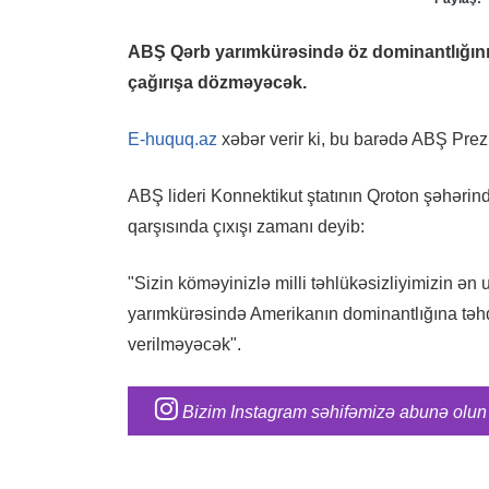
ABŞ Qərb yarımkürəsində öz dominantlığını 
çağırışa dözməyəcək.
E-huquq.az
xəbər verir ki, bu barədə ABŞ Prez
ABŞ lideri Konnektikut ştatının Qroton şəhəri
qarşısında çıxışı zamanı deyib:
"Sizin köməyinizlə milli təhlükəsizliyimizin ən 
yarımkürəsində Amerikanın dominantlığına təhd
verilməyəcək".
Bizim Instagram səhifəmizə abunə olun