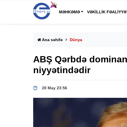
MƏHKƏMƏ
VƏKILLIK FƏALIYYƏ
Ana səhifə
Dünya
ABŞ Qərbdə dominant
niyyətindədir
20 May 23:56