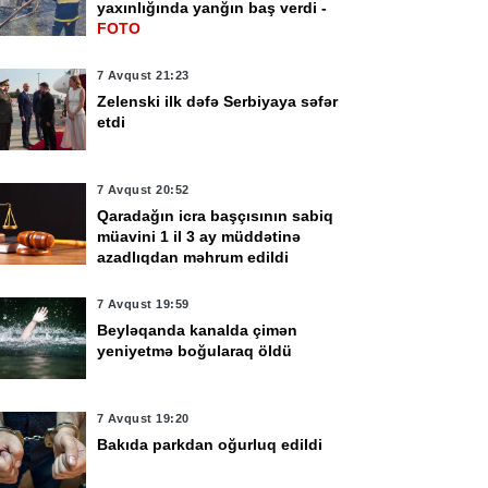
yaxınlığında yanğın baş verdi -
FOTO
7 Avqust 21:23
Zelenski ilk dəfə Serbiyaya səfər
etdi
7 Avqust 20:52
Qaradağın icra başçısının sabiq
müavini 1 il 3 ay müddətinə
azadlıqdan məhrum edildi
7 Avqust 19:59
Beyləqanda kanalda çimən
yeniyetmə boğularaq öldü
7 Avqust 19:20
Bakıda parkdan oğurluq edildi