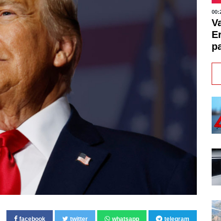
00:
V
E
pa
facebook
twitter
whatsapp
telegram