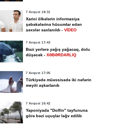
7 Avqust 18:31
Xarici ölkələrin informasiya
şəbəkələrinə hücumlar edən
şəxslər saxlanıldı -
VİDEO
7 Avqust 17:43
Bəzi yerlərə yağış yağacaq, dolu
düşəcək -
XƏBƏRDARLIQ
7 Avqust 17:05
Türkiyədə müəssisədə iki nəfərin
meyiti aşkarlanıb
vqust 16:00
7 Avqust 15:28
örmüz boğazından
Kənd Təsərrüfatı
7 Avqust 16:42
çən ticarət
Nazirliyi tenderinin
Yaponiyada "Dolfin" tayfununa
milərinin sayı azalıb
qalibini açıqladı
görə bəzi uçuşlar ləğv edilib