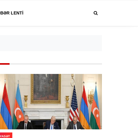
BƏR LENTI
IYASƏT