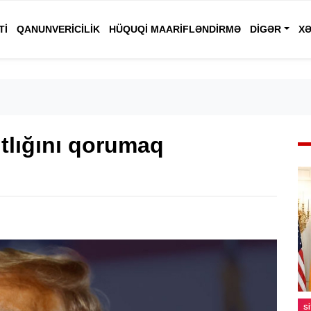
TI
QANUNVERICILIK
HÜQUQI MAARIFLƏNDIRMƏ
DIGƏR
XƏ
lığını qorumaq
S