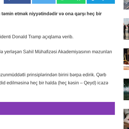
təmin etmək niyyətindədir və ona qarşı heç bir
identi Donald Tramp açıqlama verib.
ndə yerləşən Sahil Mühafizəsi Akademiyasının məzunları
uzunmüddətli prinsiplərindən birini bərpa edirik. Qərb
id edilməsinə heç bir halda (heç kəsin – Qeyd) icazə