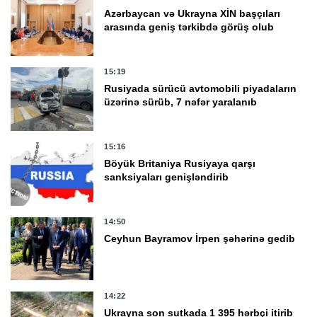
Azərbaycan və Ukrayna XİN başçıları
arasında geniş tərkibdə görüş olub
15:19
Rusiyada sürücü avtomobili piyadaların
üzərinə sürüb, 7 nəfər yaralanıb
15:16
Böyük Britaniya Rusiyaya qarşı
sanksiyaları genişləndirib
14:50
Ceyhun Bayramov İrpen şəhərinə gedib
14:22
Ukrayna son sutkada 1 395 hərbçi itirib