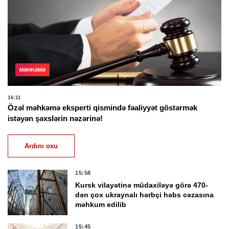
MƏHKƏMƏ
16:11
Özəl məhkəmə eksperti qismində fəaliyyət göstərmək
istəyən şəxslərin nəzərinə!
Ardını oxu
15:58
Kursk vilayətinə müdaxiləyə görə 470-
dən çox ukraynalı hərbçi həbs cəzasına
məhkum edilib
15:45