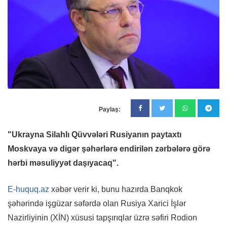
Paylaş:
"Ukrayna Silahlı Qüvvələri Rusiyanın paytaxtı
Moskvaya və digər şəhərlərə endirilən zərbələrə görə
hərbi məsuliyyət daşıyacaq".
E-huquq.az
xəbər verir ki, bunu hazırda Banqkok
şəhərində işgüzar səfərdə olan Rusiya Xarici İşlər
Nazirliyinin (XİN) xüsusi tapşırıqlar üzrə səfiri Rodion