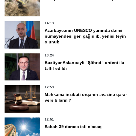
14:13
Azərbaycanın UNESCO yanında daimi
nümayəndəsi geri çağırılıb, yenisi təyin
olunub
13:24
Bəxtiyar Aslanbəyli “Şöhrət” ordeni ilə
təltif edildi
12:53
Məhkəmə inzibati orqanın əvəzinə qərar
verə bilərmi?
12:51
Sabah 39 dərəcə isti olacaq