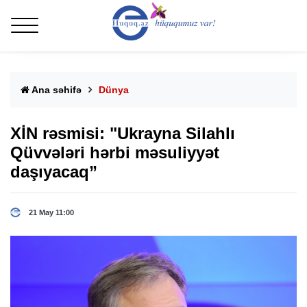
Ana səhifə
Dünya
XİN rəsmisi: "Ukrayna Silahlı
Qüvvələri hərbi məsuliyyət
daşıyacaq”
21 May 11:00