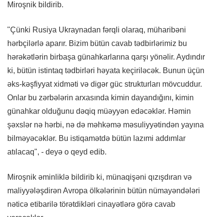
Miroşnik bildirib.
"Çünki Rusiya Ukraynadan fərqli olaraq, müharibəni
hərbçilərlə aparır. Bizim bütün cavab tədbirlərimiz bu
hərəkətlərin birbaşa günahkarlarına qarşı yönəlir. Aydındır
ki, bütün istintaq tədbirləri həyata keçiriləcək. Bunun üçün
əks-kəşfiyyat xidməti və digər güc strukturları mövcuddur.
Onlar bu zərbələrin arxasında kimin dayandığını, kimin
günahkar olduğunu dəqiq müəyyən edəcəklər. Həmin
şəxslər nə hərbi, nə də məhkəmə məsuliyyətindən yayına
bilməyəcəklər. Bu istiqamətdə bütün lazımi addımlar
atılacaq", - deyə o qeyd edib.
Miroşnik əminliklə bildirib ki, münaqişəni qızışdıran və
maliyyələşdirən Avropa ölkələrinin bütün nümayəndələri
nəticə etibarilə törətdikləri cinayətlərə görə cavab