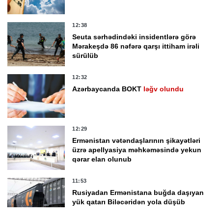
12:38
Seuta sərhədindəki insidentlərə görə
Mərakeşdə 86 nəfərə qarşı ittiham irəli
sürülüb
12:32
Azərbaycanda BOKT
ləğv olundu
12:29
Ermənistan vətəndaşlarının şikayətləri
üzrə apellyasiya məhkəməsində yekun
qərar elan olunub
11:53
Rusiyadan Ermənistana buğda daşıyan
yük qatarı Biləcəridən yola düşüb