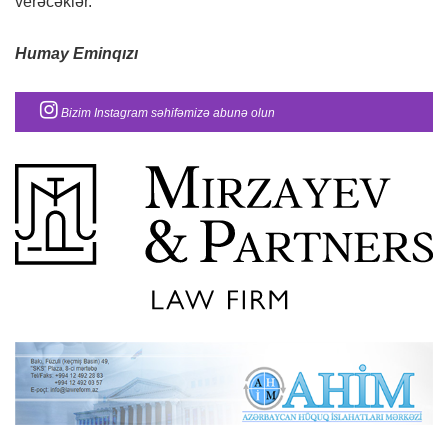
verəcəklər.
Humay Eminqızı
Bizim Instagram səhifəmizə abunə olun