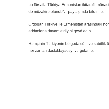
bu fürsətlə Türkiyə-Ermənistan ikitərəfli müna
də müzakirə olunub", - paylaşımda bildirilib.
Ərdoğan Türkiyə ilə Ermənistan arasındakı nor
addımlarla davam etdiyini qeyd edib.
Həmçinin Türkiyənin bölgədə sülh və sabitlik ü
hər zaman dəstəkləyəcəyi vurğulanıb.