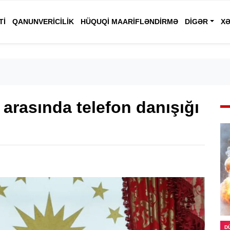
TI
QANUNVERICILIK
HÜQUQI MAARIFLƏNDIRMƏ
DIGƏR
XƏ
arasında telefon danışığı
D