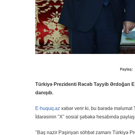
Paylaş:
Türkiyə Prezidenti Rəcəb Tayyib Ərdoğan Er
danışıb.
E-huquq.az
xəbər verir ki, bu barədə məlumat
İdarəsinin "X" sosial şəbəkə hesabında paylaşı
"Baş nazir Paşinyan söhbət zamanı Türkiyə Pre