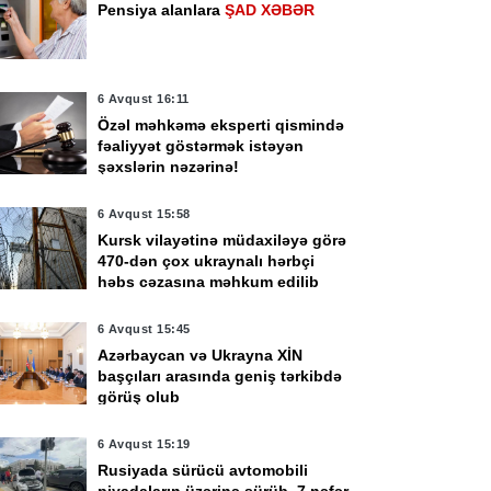
Pensiya alanlara
ŞAD XƏBƏR
6 Avqust 16:11
Özəl məhkəmə eksperti qismində
fəaliyyət göstərmək istəyən
şəxslərin nəzərinə!
6 Avqust 15:58
Kursk vilayətinə müdaxiləyə görə
470-dən çox ukraynalı hərbçi
həbs cəzasına məhkum edilib
6 Avqust 15:45
Azərbaycan və Ukrayna XİN
başçıları arasında geniş tərkibdə
görüş olub
6 Avqust 15:19
Rusiyada sürücü avtomobili