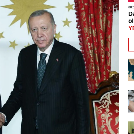
00:
D
öl
Y