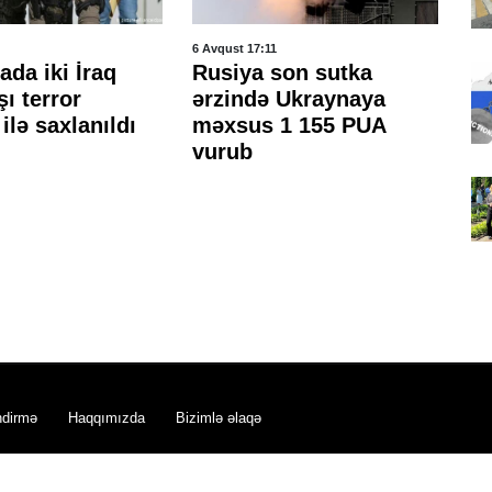
6 Avqust 17:11
6 A
da iki İraq
Rusiya son sutka
Ku
ı terror
ərzində Ukraynaya
m
ilə saxlanıldı
məxsus 1 155 PUA
də
vurub
h
m
ndirmə
Haqqımızda
Bizimlə əlaqə