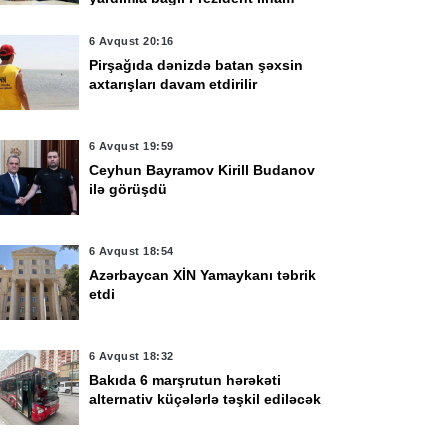
Əliyevə təşəkkür edib
6 Avqust 20:16
Pirşağıda dənizdə batan şəxsin
axtarışları davam etdirilir
6 Avqust 19:59
Ceyhun Bayramov Kirill Budanov
ilə görüşdü
6 Avqust 18:54
Azərbaycan XİN Yamaykanı təbrik
etdi
6 Avqust 18:32
Bakıda 6 marşrutun hərəkəti
alternativ küçələrlə təşkil ediləcək