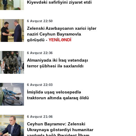
Kiyevdəki səfirliyini ziyarət etdi
6 Avqust 22:50
Zelenski Azərbaycanın xarici işlər
naziri Ceyhun Bayramovla
görüşdü -
YENİLƏNDİ
6 Avqust 22:36
Almaniyada iki İraq vətəndaşı
terror şübhəsi ilə saxlanıldı
6 Avqust 22:03
İmişlidə uşaq velosepedlə
traktorun altında qalaraq öldü
6 Avqust 21:06
Ceyhun Bayramov: Zelenski
Ukraynaya göstərdiyi humanitar
yardımla bağlı Prezident İlham