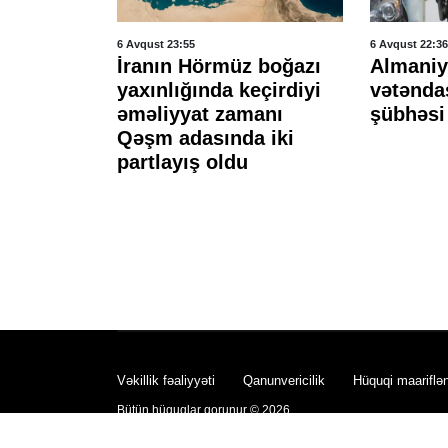
6 Avqust 23:55
6 Avqust 22:36
tlayış
İranın Hörmüz boğazı
Almaniya
öldü, 13
yaxınlığında keçirdiyi
vətəndaş
ı -
əməliyyat zamanı
şübhəsi 
Qəşm adasında iki
partlayış oldu
Vəkillik fəaliyyəti
Qanunvericilik
Hüquqi maariflə
Bütün hüquqlar qorunur © 2026