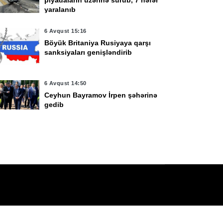
piyadaların üzərinə sürüb, 7 nəfər
yaralanıb
vqust 15:58
6 Avqust 15:19
rsk vilayətinə
Rusiyada sürücü
6 Avqust 15:16
Böyük Britaniya Rusiyaya qarşı
üdaxiləyə görə 470-
avtomobili piyadaların
sanksiyaları genişləndirib
n çox ukraynalı
üzərinə sürüb, 7 nəfər
ərbçi həbs cəzasına
yaralanıb
əhkum edilib
6 Avqust 14:50
Ceyhun Bayramov İrpen şəhərinə
gedib
6 Avqust 14:22
Ukrayna son sutkada 1 395 hərbçi
itirib
6 Avqust 14:13
Azərbaycanın UNESCO yanında
daimi nümayəndəsi geri çağırılıb,
yenisi təyin olunub