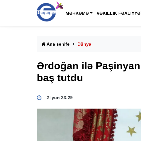
MƏHKƏMƏ
VƏKILLIK FƏALIYYƏ
Ana səhifə
Dünya
Ərdoğan ilə Paşinyan 
baş tutdu
2 İyun 23:29