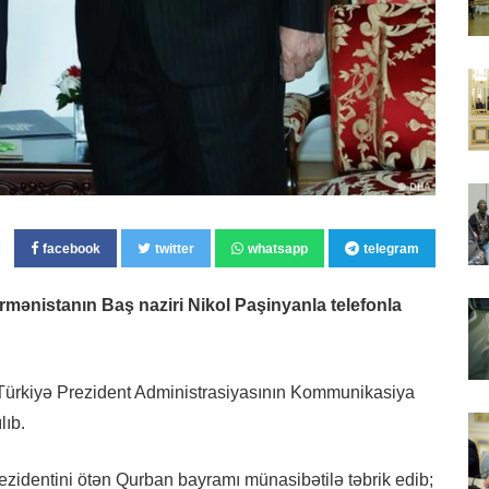
facebook
twitter
whatsapp
telegram
mənistanın Baş naziri Nikol Paşinyanla telefonla
 Türkiyə Prezident Administrasiyasının Kommunikasiya
lıb.
zidentini ötən Qurban bayramı münasibətilə təbrik edib;