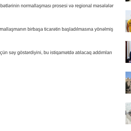
sibətlərinin normallaşması prosesi və regional məsələlər
mallaşmanın birbaşa ticarətin başladılmasına yönəlmiş
çün səy göstərdiyini, bu istiqamətdə atılacaq addımları