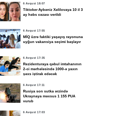
6 Avqust 18:07
Tiktoker Aybəniz Xəlilovaya 10 il 3
ay həbs cəzası verildi
6 Avqust 17:55
MİQ üzrə faktiki yaşayış rayonuna
uyğun vakansiya seçimi başlayır
6 Avqust 17:35
Rezidenturaya qəbul imtahanının
2-ci mərhələsində 1000-ə yaxın
şəxs iştirak edəcək
6 Avqust 17:11
Rusiya son sutka ərzində
Ukraynaya məxsus 1 155 PUA
vurub
6 Avqust 17:03