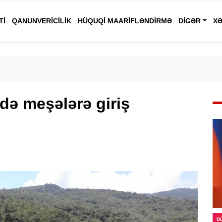
TI
QANUNVERICILIK
HÜQUQI MAARIFLƏNDIRMƏ
DIGƏR
XƏ
ndə meşələrə giriş
D