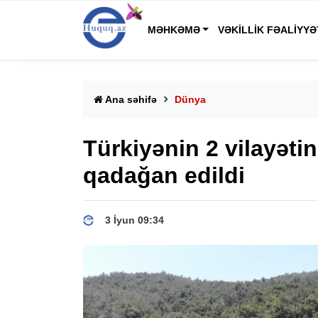
MƏHKƏMƏ
VƏKILLIK FƏALIYYƏ
Ana səhifə
Dünya
Türkiyənin 2 vilayəti
qadağan edildi
3 İyun 09:34