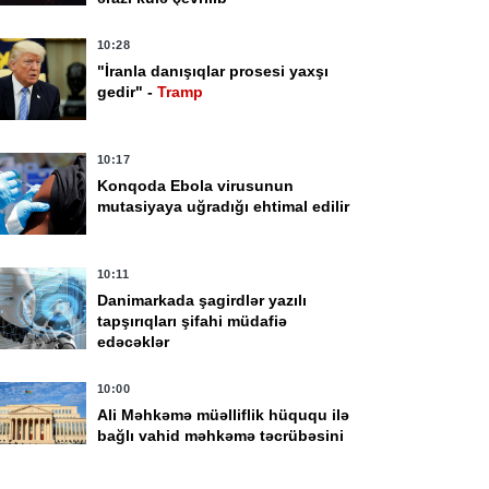
10:28
"İranla danışıqlar prosesi yaxşı
gedir" -
Tramp
10:17
Konqoda Ebola virusunun
mutasiyaya uğradığı ehtimal edilir
39
10:28
paniya tarixindəki ən
"İranla danışıqlar
10:11
öyük meşə yanğınında
prosesi yaxşı gedir" -
Danimarkada şagirdlər yazılı
 min hektar ərazi
Tramp
tapşırıqları şifahi müdafiə
edəcəklər
lə çevrilib
10:00
Ali Məhkəmə müəlliflik hüququ ilə
bağlı vahid məhkəmə təcrübəsini
müəyyən edən qərar qəbul edib