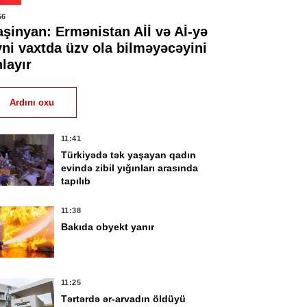
56
aşinyan: Ermənistan Aİİ və Aİ-yə
yni vaxtda üzv ola bilməyəcəyini
layır
Ardını oxu
11:41
Türkiyədə tək yaşayan qadın
evində zibil yığınları arasında
tapılıb
11:38
Bakıda obyekt yanır
11:25
Tərtərdə ər-arvadın öldüyü