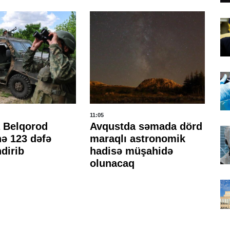
11:05
10:
 Belqorod
Avqustda səmada dörd
İs
nə 123 dəfə
maraqlı astronomik
b
dirib
hadisə müşahidə
77
olunacaq
kü