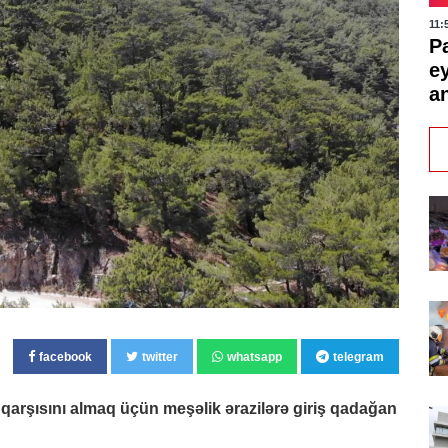
11:
P
e
an
facebook
twitter
whatsapp
telegram
 qarşısını almaq üçün meşəlik ərazilərə giriş qadağan