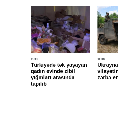
11:41
11:08
ənistan
Türkiyədə tək yaşayan
Ukrayna
yni vaxtda
qadın evində zibil
vilayəti
yəcəyini
yığınları arasında
zərbə en
tapılıb