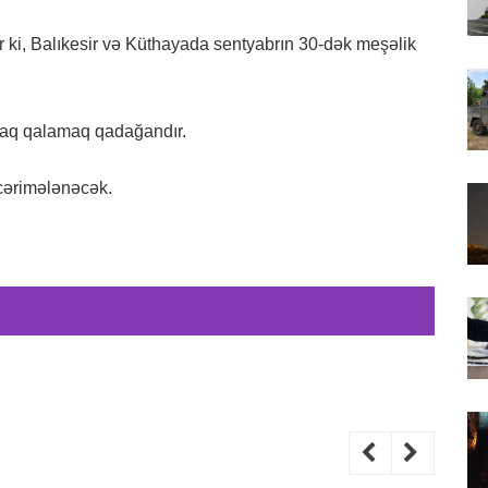
 ki, Balıkesir və Küthayada sentyabrın 30-dək meşəlik
 ocaq qalamaq qadağandır.
cərimələnəcək.