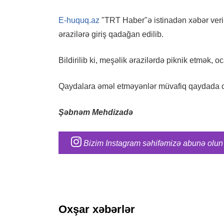
E-huquq.az
"TRT Haber"ə istinadən xəbər verir
ərazilərə giriş qadağan edilib.
Bildirilib ki, meşəlik ərazilərdə piknik etmək,
Qaydalara əməl etməyənlər müvafiq qaydada 
Şəbnəm Mehdizadə
Bizim Instagram səhifəmizə abunə olun
Oxşar xəbərlər