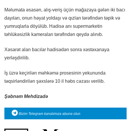
Məlumata əsasən, alış-veriş üçün mağazaya gələn iki bacı
dayıları, onun həyat yoldaşı və qızları tərəfindən təpik və
yumruqlarla döyülüb. Hadisə anı supermarketin
təhlükəsizlik kameraları tərəfindən qeydə alınıb.
Xəsarət alan bacılar hadisədən sonra xəstəxanaya
yerləşdirilib.
İş üzrə keçirilən məhkəmə prosesinin yekununda
təqsirləndirilən şəxslərə 10 il həbs cəzası verilib.
Şəbnəm Mehdizadə
Bizim Telegram kanalımıza abunə olun