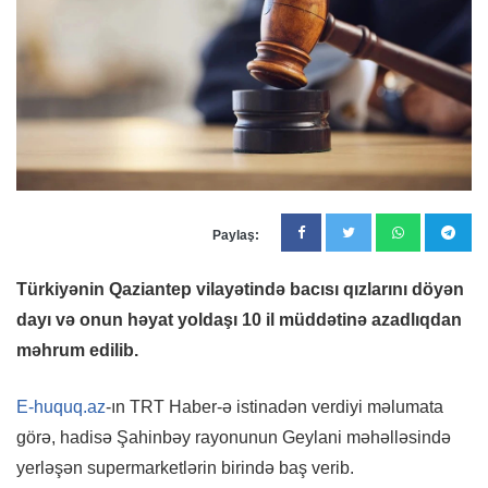
Paylaş:
Türkiyənin Qaziantep vilayətində bacısı qızlarını döyən
dayı və onun həyat yoldaşı 10 il müddətinə azadlıqdan
məhrum edilib.
E-huquq.az
-ın TRT Haber-ə istinadən verdiyi məlumata
görə, hadisə Şahinbəy rayonunun Geylani məhəlləsində
yerləşən supermarketlərin birində baş verib.