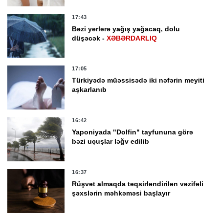
17:43
Bəzi yerlərə yağış yağacaq, dolu
düşəcək -
XƏBƏRDARLIQ
17:05
Türkiyədə müəssisədə iki nəfərin meyiti
aşkarlanıb
16:42
Yaponiyada "Dolfin" tayfununa görə
bəzi uçuşlar ləğv edilib
16:37
Rüşvət almaqda təqsirləndirilən vəzifəli
şəxslərin məhkəməsi başlayır