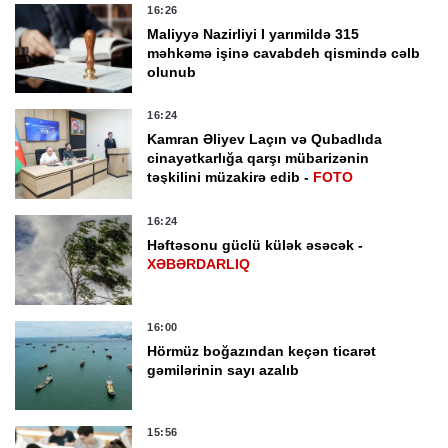
16:26
Maliyyə Nazirliyi I yarımildə 315
məhkəmə işinə cavabdeh qismində cəlb
olunub
16:24
Kamran Əliyev Laçın və Qubadlıda
cinayətkarlığa qarşı mübarizənin
təşkilini müzakirə edib -
FOTO
16:24
Həftəsonu güclü külək əsəcək -
XƏBƏRDARLIQ
16:00
Hörmüz boğazından keçən ticarət
gəmilərinin sayı azalıb
15:56