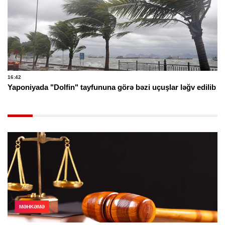
16:42
Yaponiyada "Dolfin" tayfununa görə bəzi uçuşlar ləğv edilib
MƏHKƏMƏ