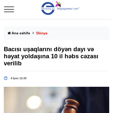
Ana səhifə
Dünya
Bacısı uşaqlarını döyən dayı və
həyat yoldaşına 10 il həbs cəzası
verilib
4 İyun 12:20