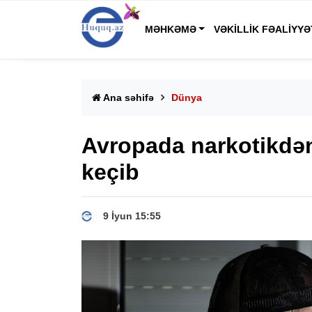
MƏHKƏMƏ
VƏKILLIK FƏALIYYƏ
Ana səhifə
Dünya
Avropada narkotikdən
keçib
9 İyun 15:55