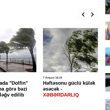
7 Avqust 16:24
7 A
ada "Dolfin"
Həftəsonu güclü külək
H
na görə bəzi
əsəcək -
ke
ləğv edilib
XƏBƏRDARLIQ
gə