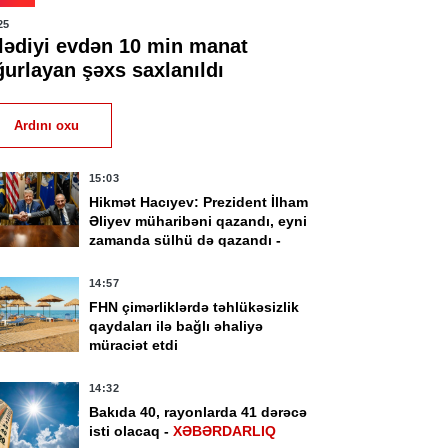
25
şlədiyi evdən 10 min manat
ğurlayan şəxs saxlanıldı
Ardını oxu
15:03
Hikmət Hacıyev: Prezident İlham
Əliyev müharibəni qazandı, eyni
zamanda sülhü də qazandı -
VİDEO
14:57
FHN çimərliklərdə təhlükəsizlik
qaydaları ilə bağlı əhaliyə
müraciət etdi
14:32
Bakıda 40, rayonlarda 41 dərəcə
isti olacaq -
XƏBƏRDARLIQ