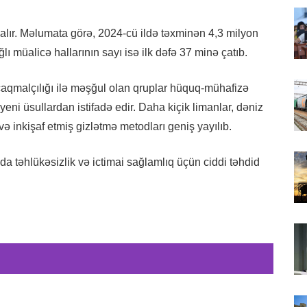
alır. Məlumata görə, 2024-cü ildə təxminən 4,3 milyon
ağlı müalicə hallarının sayı isə ilk dəfə 37 minə çatıb.
aqmalçılığı ilə məşğul olan qruplar hüquq-mühafizə
ni üsullardan istifadə edir. Daha kiçik limanlar, dəniz
və inkişaf etmiş gizlətmə metodları geniş yayılıb.
da təhlükəsizlik və ictimai sağlamlıq üçün ciddi təhdid