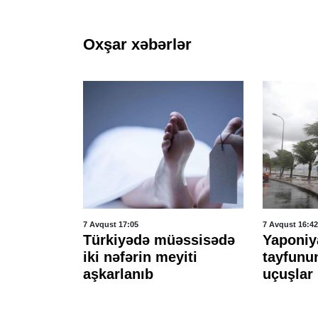
Oxşar xəbərlər
7 Avqust 17:05
7 Avqust 16:42
əfə
Türkiyədə müəssisədə
Yaponiy
r etdi
iki nəfərin meyiti
tayfunu
aşkarlanıb
uçuşlar 