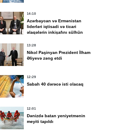
14:10
Azərbaycan və Ermənistan
liderləri iqtisadi və ticari
əlaqələrin inkişafını sülhün
faydalarının təzahürü kimi
qiymətləndirib
13:28
Nikol Paşinyan Prezident İlham
Əliyevə zəng etdi
12:29
Sabah 40 dərəcə isti olacaq
12:01
Dənizdə batan yeniyetmənin
meyiti tapıldı