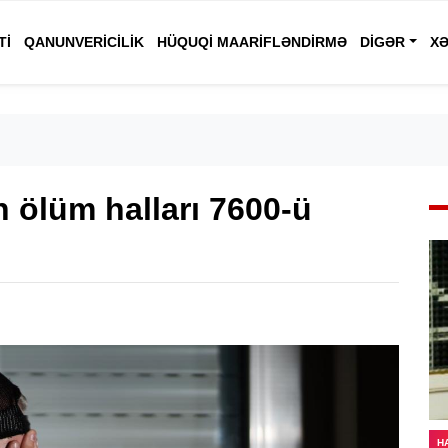
TI
QANUNVERICILIK
HÜQUQI MAARIFLƏNDIRMƏ
DIGƏR
XƏ
 ölüm halları 7600-ü
H