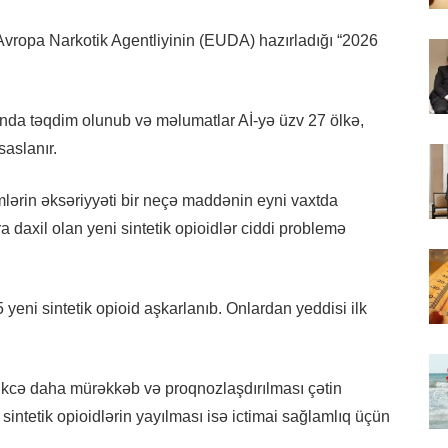
Avropa Narkotik Agentliyinin (EUDA) hazırladığı “2026
nda təqdim olunub və məlumatlar Aİ-yə üzv 27 ölkə,
saslanır.
mlərin əksəriyyəti bir neçə maddənin eyni vaxtda
ara daxil olan yeni sintetik opioidlər ciddi problemə
yeni sintetik opioid aşkarlanıb. Onlardan yeddisi ilk
dikcə daha mürəkkəb və proqnozlaşdırılması çətin
 sintetik opioidlərin yayılması isə ictimai sağlamlıq üçün