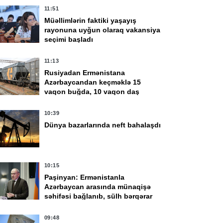
11:51
Müəllimlərin faktiki yaşayış
rayonuna uyğun olaraq vakansiya
seçimi başladı
11:13
Rusiyadan Ermənistana
Azərbaycandan keçməklə 15
vaqon buğda, 10 vaqon daş
kömür göndərildi
10:39
Dünya bazarlarında neft bahalaşdı
10:15
Paşinyan: Ermənistanla
Azərbaycan arasında münaqişə
səhifəsi bağlanıb, sülh bərqərar
olub
09:48