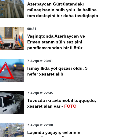
Azərbaycan Gürcüstandakı
münaqişənin sülh yolu ilə həllinə
tam dəstəyini bir daha təsdiqləyib
00:21
Vaşinqtonda Azərbaycan və
Ermənistanın sülh sazişini
paraflamasından bir il ötür
7 Avqust 23:01
İsmayıllıda yol qəzası oldu, 5
nəfər xəsarət alıb
7 Avqust 22:45
vqust 16:00
7 Avqust 15:28
Tovuzda iki avtomobil toqquşdu,
örmüz boğazından
Kənd Təsərrüfatı
xəsarət alan var -
FOTO
çən ticarət
Nazirliyi tenderinin
milərinin sayı azalıb
qalibini açıqladı
7 Avqust 22:00
Laçında yaşayış evlərinin