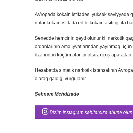
AVropada kokain istifadəsi yüksək səviyyədə q
nəfər kokain istifadə edib, kokain asılılığı ilə b
Sənəddə həmçinin qeyd olunur ki, narkotik qaç
orqanlarının əməliyyatlarından yayınmaq üçün ye
üzərindən köçürmələr, pilotsuz uçuş aparatları 
Hesabatda sintetik narkotik istehsalının Avropa
olaraq qaldığı vurğulanır.
Şəbnəm Mehdizadə
Bizim Instagram səhifəmizə abunə olun