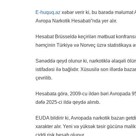
E-huquq.az
xəbər verir ki, bu barədə məlumat 
Avropa Narkotik Hesabatı”nda yer alır.
Hesabat Brüsseldə keçirilən mətbuat konfransı
həmçinin Türkiyə və Norveç üzrə statistikaya ə
Sənəddə qeyd olunur ki, narkotiklə əlaqəli ölü
istifadəsi ilə bağlıdır. Xüsusilə son illərdə baz
çevrilib.
Hesabata görə, 2009-cu ildən bəri Avropada 95 
dəfə 2025-ci ildə qeydə alınıb.
EUDA bildirir ki, Avropada narkotik bazarı get
xarakter alır. Yeni və yüksək təsir gücünə malik
ciddi risk hesab olunur.