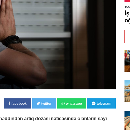
15:
İ
o
facebook
twitter
whatsapp
telegram
əddindən artıq dozası nəticəsində ölənlərin sayı