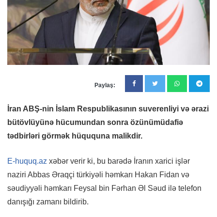
Paylaş:
İran ABŞ-nin İslam Respublikasının suverenliyi və ərazi
bütövlüyünə hücumundan sonra özünümüdafiə
tədbirləri görmək hüququna malikdir.
E-huquq.az
xəbər verir ki, bu barədə İranın xarici işlər
naziri Abbas Əraqçi türkiyəli həmkarı Hakan Fidan və
səudiyyəli həmkarı Feysal bin Fərhan Əl Səud ilə telefon
danışığı zamanı bildirib.