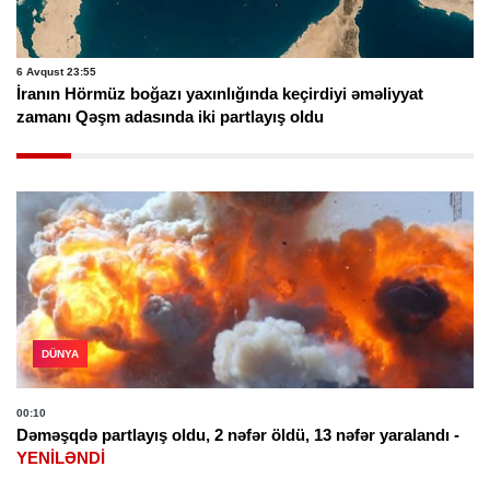
6 Avqust 23:55
İranın Hörmüz boğazı yaxınlığında keçirdiyi əməliyyat
zamanı Qəşm adasında iki partlayış oldu
DÜNYA
00:10
Dəməşqdə partlayış oldu, 2 nəfər öldü, 13 nəfər yaralandı -
YENİLƏNDİ