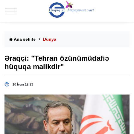
Ana səhifə
Dünya
Əraqçi: "Tehran özünümüdafiə
hüquqa malikdir"
10 İyun 12:23