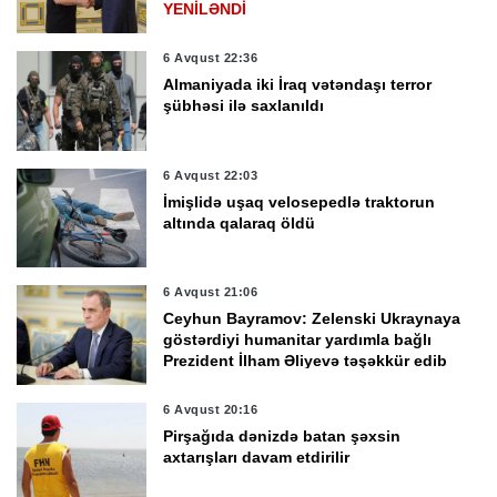
YENİLƏNDİ
6 Avqust 22:36
Almaniyada iki İraq vətəndaşı terror
şübhəsi ilə saxlanıldı
6 Avqust 22:03
İmişlidə uşaq velosepedlə traktorun
altında qalaraq öldü
6 Avqust 21:06
Ceyhun Bayramov: Zelenski Ukraynaya
göstərdiyi humanitar yardımla bağlı
Prezident İlham Əliyevə təşəkkür edib
6 Avqust 20:16
Pirşağıda dənizdə batan şəxsin
axtarışları davam etdirilir