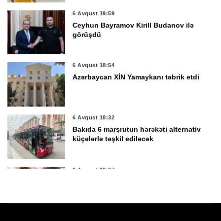
6 Avqust 19:59
Ceyhun Bayramov Kirill Budanov ilə
görüşdü
6 Avqust 18:54
Azərbaycan XİN Yamaykanı təbrik etdi
6 Avqust 18:32
Bakıda 6 marşrutun hərəkəti alternativ
küçələrlə təşkil ediləcək
6 Avqust 18:07
Tiktoker Aybəniz Xəlilovaya 10 il 3 ay
həbs cəzası verildi