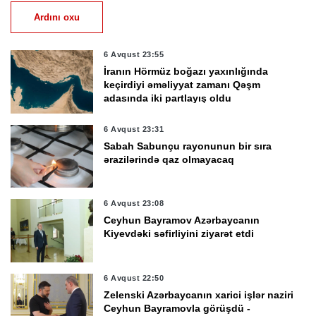
Ardını oxu
6 Avqust 23:55
İranın Hörmüz boğazı yaxınlığında
keçirdiyi əməliyyat zamanı Qəşm
adasında iki partlayış oldu
6 Avqust 23:31
Sabah Sabunçu rayonunun bir sıra
ərazilərində qaz olmayacaq
6 Avqust 23:08
Ceyhun Bayramov Azərbaycanın
Kiyevdəki səfirliyini ziyarət etdi
6 Avqust 22:50
Zelenski Azərbaycanın xarici işlər naziri
Ceyhun Bayramovla görüşdü -