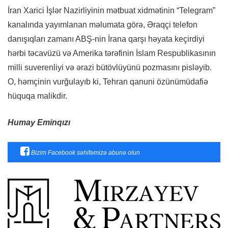
İran Xarici İşlər Nazirliyinin mətbuat xidmətinin “Telegram”
kanalında yayımlanan məlumata görə, Əraqçi telefon
danışıqları zamanı ABŞ-nin İrana qarşı həyata keçirdiyi
hərbi təcavüzü və Amerika tərəfinin İslam Respublikasının
milli suverenliyi və ərazi bütövlüyünü pozmasını pisləyib.
O, həmçinin vurğulayıb ki, Tehran qanuni özünümüdafiə
hüquqa malikdir.
Humay Eminqızı
Bizim Facebook səhifəmizə abunə olun