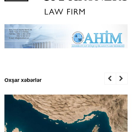
Oxşar xəbərlər