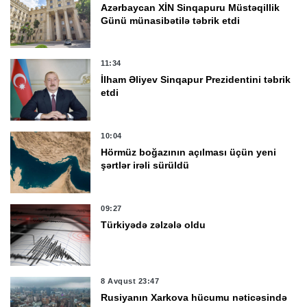
Azərbaycan XİN Sinqapuru Müstəqillik
Günü münasibətilə təbrik etdi
11:34
İlham Əliyev Sinqapur Prezidentini təbrik
etdi
10:04
Hörmüz boğazının açılması üçün yeni
şərtlər irəli sürüldü
09:27
Türkiyədə zəlzələ oldu
8 Avqust 23:47
Rusiyanın Xarkova hücumu nəticəsində