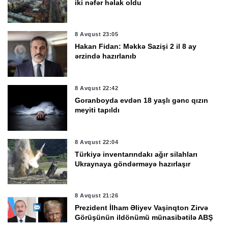
iki nəfər həlak oldu
8 Avqust 23:05
Hakan Fidan: Məkkə Sazişi 2 il 8 ay
ərzində hazırlanıb
8 Avqust 22:42
Goranboyda evdən 18 yaşlı gənc qızın
meyiti tapıldı
8 Avqust 22:04
Türkiyə inventarındakı ağır silahları
Ukraynaya göndərməyə hazırlaşır
8 Avqust 21:26
Prezident İlham Əliyev Vaşinqton Zirvə
Görüşünün ildönümü münasibətilə ABŞ
Prezidentinə məktub ünvanladı