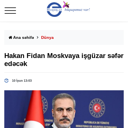
Ana səhifə
Dünya
Hakan Fidan Moskvaya işgüzar səfər
edəcək
10 İyun 13:03