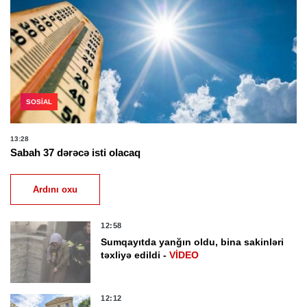
SOSIAL
13:28
Sabah 37 dərəcə isti olacaq
Ardını oxu
12:58
Sumqayıtda yanğın oldu, bina sakinləri
təxliyə edildi -
VİDEO
12:12