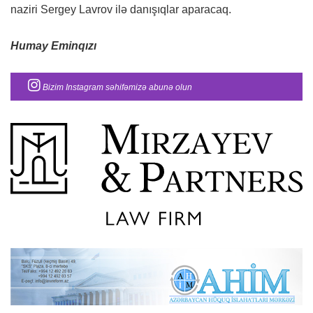
naziri Sergey Lavrov ilə danışıqlar aparacaq.
Humay Eminqızı
Bizim Instagram səhifəmizə abunə olun