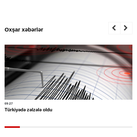
Oxşar xəbərlər
09:27
Türkiyədə zəlzələ oldu