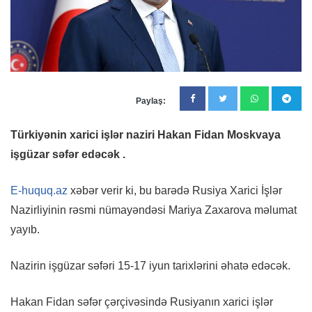
Paylaş:
Türkiyənin xarici işlər naziri Hakan Fidan Moskvaya
işgüzar səfər edəcək .
E-huquq.az
xəbər verir ki, bu barədə Rusiya Xarici İşlər
Nazirliyinin rəsmi nümayəndəsi Mariya Zaxarova məlumat
yayıb.
Nazirin işgüzar səfəri 15-17 iyun tarixlərini əhatə edəcək.
Hakan Fidan səfər çərçivəsində Rusiyanın xarici işlər