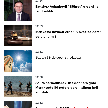
13:24
Bəxtiyar Aslanbəyli “Şöhrət” ordeni ilə
təltif edildi
12:53
Məhkəmə inzibati orqanın əvəzinə qərar
verə bilərmi?
12:51
Sabah 39 dərəcə isti olacaq
12:38
Seuta sərhədindəki insidentlərə görə
Mərakeşdə 86 nəfərə qarşı ittiham irəli
sürülüb
12:32