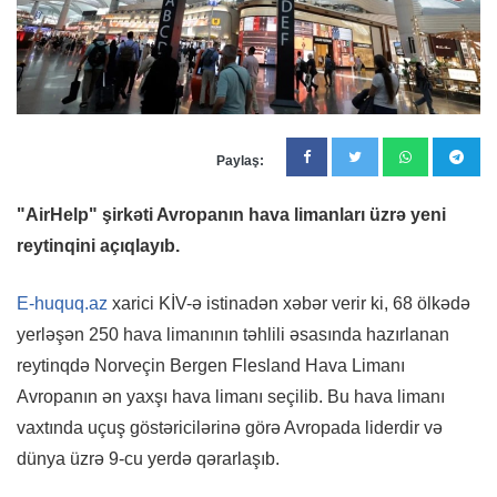
Paylaş:
"AirHelp" şirkəti Avropanın hava limanları üzrə yeni
reytinqini açıqlayıb.
E-huquq.az
xarici KİV-ə istinadən xəbər verir ki, 68 ölkədə
yerləşən 250 hava limanının təhlili əsasında hazırlanan
reytinqdə Norveçin Bergen Flesland Hava Limanı
Avropanın ən yaxşı hava limanı seçilib. Bu hava limanı
vaxtında uçuş göstəricilərinə görə Avropada liderdir və
dünya üzrə 9-cu yerdə qərarlaşıb.