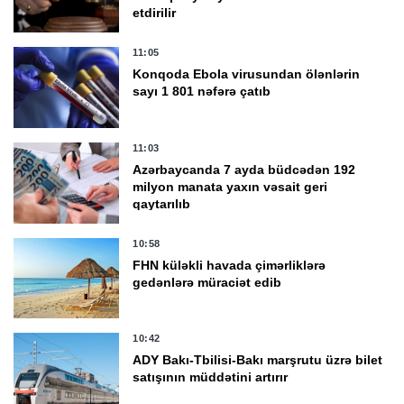
etdirilir
11:05
Konqoda Ebola virusundan ölənlərin
sayı 1 801 nəfərə çatıb
11:03
Azərbaycanda 7 ayda büdcədən 192
milyon manata yaxın vəsait geri
qaytarılıb
10:58
FHN küləkli havada çimərliklərə
gedənlərə müraciət edib
10:42
ADY Bakı-Tbilisi-Bakı marşrutu üzrə bilet
satışının müddətini artırır