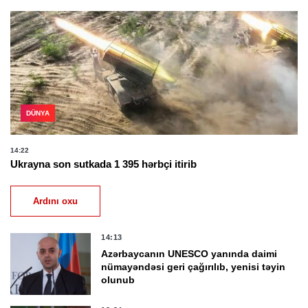
DÜNYA
14:22
Ukrayna son sutkada 1 395 hərbçi itirib
Ardını oxu
14:13
Azərbaycanın UNESCO yanında daimi
nümayəndəsi geri çağırılıb, yenisi təyin
olunub