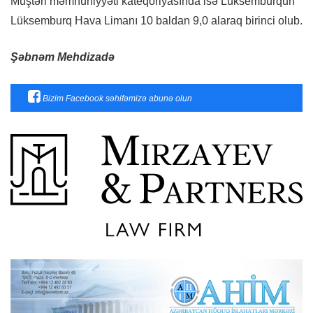
Müştəri məmnuniyyəti kateqoriyasında isə Lüksemburqun
Lüksemburq Hava Limanı 10 baldan 9,0 alaraq birinci olub.
Şəbnəm Mehdizadə
Bizim Facebook səhifəmizə abunə olun