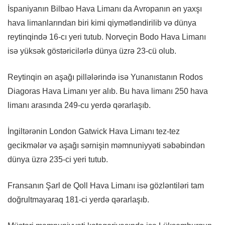
İspaniyanın Bilbao Hava Limanı da Avropanın ən yaxşı
hava limanlarından biri kimi qiymətləndirilib və dünya
reytinqində 16-cı yeri tutub. Norveçin Bodo Hava Limanı
isə yüksək göstəricilərlə dünya üzrə 23-cü olub.
Reytinqin ən aşağı pillələrində isə Yunanıstanın Rodos
Diagoras Hava Limanı yer alıb. Bu hava limanı 250 hava
limanı arasında 249-cu yerdə qərarlaşıb.
İngiltərənin London Gatwick Hava Limanı tez-tez
gecikmələr və aşağı sərnişin məmnuniyyəti səbəbindən
dünya üzrə 235-ci yeri tutub.
Fransanın Şarl de Qoll Hava Limanı isə gözləntiləri tam
doğrultmayaraq 181-ci yerdə qərarlaşıb.