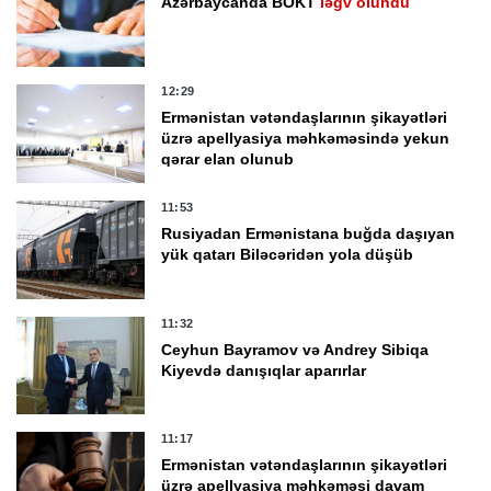
Azərbaycanda BOKT
ləğv olundu
12:29
Ermənistan vətəndaşlarının şikayətləri
üzrə apellyasiya məhkəməsində yekun
qərar elan olunub
11:53
Rusiyadan Ermənistana buğda daşıyan
yük qatarı Biləcəridən yola düşüb
11:32
Ceyhun Bayramov və Andrey Sibiqa
Kiyevdə danışıqlar aparırlar
11:17
Ermənistan vətəndaşlarının şikayətləri
üzrə apellyasiya məhkəməsi davam