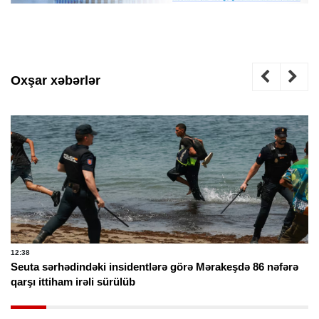
Oxşar xəbərlər
12:38
Seuta sərhədindəki insidentlərə görə Mərakeşdə 86 nəfərə
qarşı ittiham irəli sürülüb