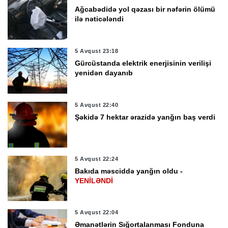
Ağcabədidə yol qəzası bir nəfərin ölümü
ilə nəticələndi
5 Avqust 23:18
Gürcüstanda elektrik enerjisinin verilişi
yenidən dayanıb
5 Avqust 22:40
Şəkidə 7 hektar ərazidə yanğın baş verdi
5 Avqust 22:24
Bakıda məsciddə yanğın oldu -
YENİLƏNDİ
5 Avqust 22:04
Əmanətlərin Sığortalanması Fonduna