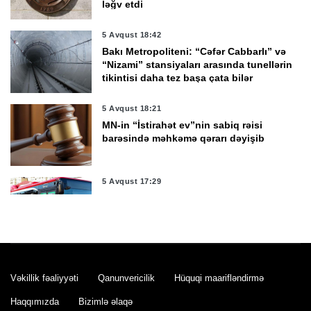
ləğv etdi
5 Avqust 18:42
Bakı Metropoliteni: “Cəfər Cabbarlı” və
“Nizami” stansiyaları arasında tunellərin
tikintisi daha tez başa çata bilər
5 Avqust 18:21
MN-in “İstirahət ev”nin sabiq rəisi
barəsində məhkəmə qərarı dəyişib
5 Avqust 17:29
Bakıda 24 nömrəli marşrutun hərəkət
sxemi müvəqqəti dəyişdirilib
5 Avqust 16:57
Rusiyadan Ermənistana Azərbaycandan
Vəkillik fəaliyyəti
Qanunvericilik
Hüquqi maarifləndirmə
tranzit keçməklə buğda göndəriləcək
Haqqımızda
Bizimlə əlaqə