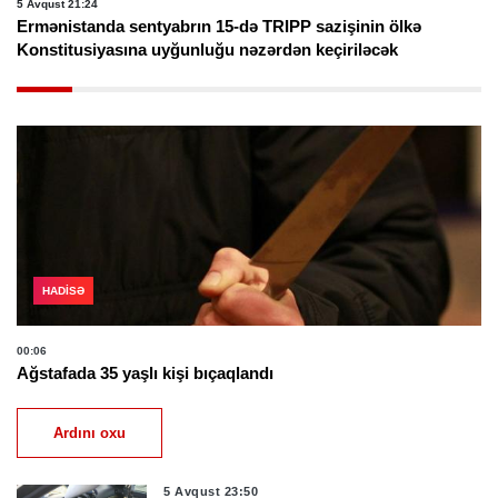
5 Avqust 21:24
Ermənistanda sentyabrın 15-də TRIPP sazişinin ölkə
Konstitusiyasına uyğunluğu nəzərdən keçiriləcək
HADISƏ
00:06
Ağstafada 35 yaşlı kişi bıçaqlandı
Ardını oxu
5 Avqust 23:50