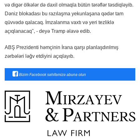
və digər ölkələr də daxil olmaqla bütün tərəflər təsdiqləyib.
Dəniz blokadası bu razılaşma yekunlaşana qədər tam
qüvvədə qalacaq. İmzalanma vaxtı və yeri tezliklə
açıqlanacaq", - deyə Tramp əlavə edib.
ABŞ Prezidenti həmçinin İrana qarşı planlaşdırılmış
zərbələri ləğv etdiyini açıqlayıb.
Bizim Facebook səhifəmizə abunə olun