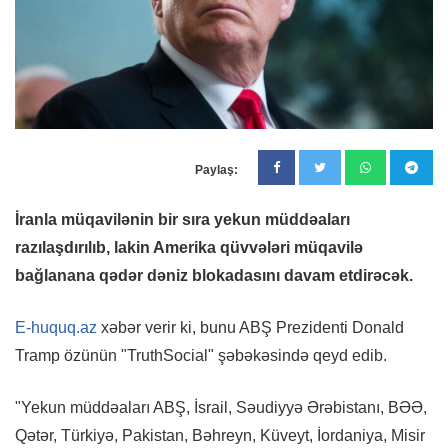
Paylaş:
İranla müqavilənin bir sıra yekun müddəaları
razılaşdırılıb, lakin Amerika qüvvələri müqavilə
bağlanana qədər dəniz blokadasını davam etdirəcək.
E-huquq.az
xəbər verir ki, bunu ABŞ Prezidenti Donald
Tramp özünün "TruthSocial" şəbəkəsində qeyd edib.
"Yekun müddəaları ABŞ, İsrail, Səudiyyə Ərəbistanı, BƏƏ,
Qətər, Türkiyə, Pakistan, Bəhreyn, Küveyt, İordaniya, Misir