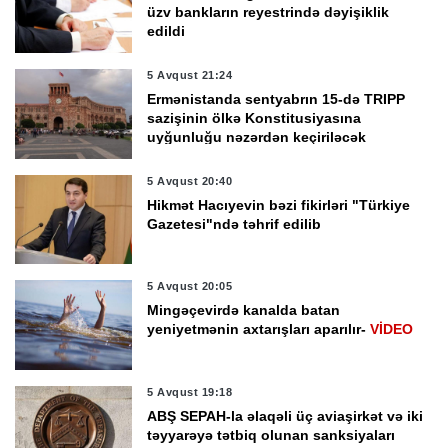
üzv bankların reyestrində dəyişiklik
edildi
5 Avqust 21:24
Ermənistanda sentyabrın 15-də TRIPP
sazişinin ölkə Konstitusiyasına
uyğunluğu nəzərdən keçiriləcək
5 Avqust 20:40
Hikmət Hacıyevin bəzi fikirləri "Türkiye
Gazetesi"ndə təhrif edilib
5 Avqust 20:05
Mingəçevirdə kanalda batan
yeniyetmənin axtarışları aparılır-
VİDEO
5 Avqust 19:18
ABŞ SEPAH-la əlaqəli üç aviaşirkət və iki
təyyarəyə tətbiq olunan sanksiyaları