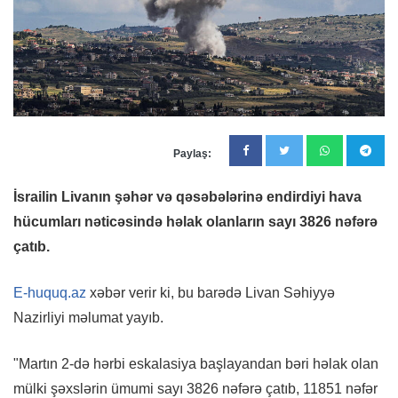
Paylaş:
İsrailin Livanın şəhər və qəsəbələrinə endirdiyi hava
hücumları nəticəsində həlak olanların sayı 3826 nəfərə
çatıb.
E-huquq.az
xəbər verir ki, bu barədə Livan Səhiyyə
Nazirliyi məlumat yayıb.
"Martın 2-də hərbi eskalasiya başlayandan bəri həlak olan
mülki şəxslərin ümumi sayı 3826 nəfərə çatıb, 11851 nəfər