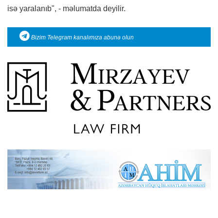
isə yaralanıb", - məlumatda deyilir.
Bizim Telegram kanalımıza abunə olun