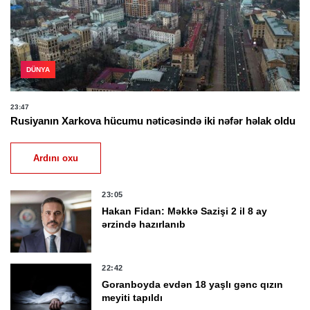
DÜNYA
23:47
Rusiyanın Xarkova hücumu nəticəsində iki nəfər həlak oldu
Ardını oxu
23:05
Hakan Fidan: Məkkə Sazişi 2 il 8 ay
ərzində hazırlanıb
22:42
Goranboyda evdən 18 yaşlı gənc qızın
meyiti tapıldı