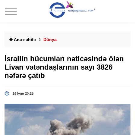
Ana səhifə
Dünya
İsrailin hücumları nəticəsində ölən
Livan vətəndaşlarının sayı 3826
nəfərə çatıb
16 İyun 20:25