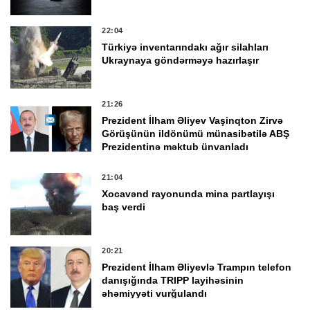
22:04
Türkiyə inventarındakı ağır silahları
Ukraynaya göndərməyə hazırlaşır
21:26
Prezident İlham Əliyev Vaşinqton Zirvə
Görüşünün ildönümü münasibətilə ABŞ
Prezidentinə məktub ünvanladı
21:04
Xocavənd rayonunda mina partlayışı
baş verdi
20:21
Prezident İlham Əliyevlə Trampın telefon
danışığında TRIPP layihəsinin
əhəmiyyəti vurğulandı