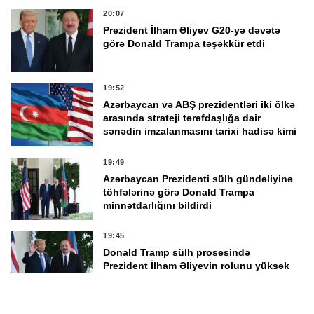
20:07
Prezident İlham Əliyev G20-yə dəvətə
görə Donald Trampa təşəkkür etdi
19:52
Azərbaycan və ABŞ prezidentləri iki ölkə
arasında strateji tərəfdaşlığa dair
sənədin imzalanmasını tarixi hadisə kimi
qiymətləndirdi
19:49
Azərbaycan Prezidenti sülh gündəliyinə
töhfələrinə görə Donald Trampa
minnətdarlığını bildirdi
19:45
Donald Tramp sülh prosesində
Prezident İlham Əliyevin rolunu yüksək
qiymətləndirdi
19:30