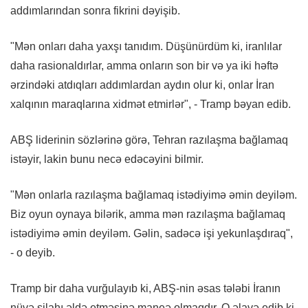
addımlarından sonra fikrini dəyişib.
"Mən onları daha yaxşı tanıdım. Düşünürdüm ki, iranlılar
daha rasionaldırlar, amma onların son bir və ya iki həftə
ərzindəki atdıqları addımlardan aydın olur ki, onlar İran
xalqının maraqlarına xidmət etmirlər", - Tramp bəyan edib.
ABŞ liderinin sözlərinə görə, Tehran razılaşma bağlamaq
istəyir, lakin bunu necə edəcəyini bilmir.
"Mən onlarla razılaşma bağlamaq istədiyimə əmin deyiləm.
Biz oyun oynaya bilərik, amma mən razılaşma bağlamaq
istədiyimə əmin deyiləm. Gəlin, sadəcə işi yekunlaşdıraq",
- o deyib.
Tramp bir daha vurğulayıb ki, ABŞ-nin əsas tələbi İranın
nüvə silahı əldə etməsinə maneə olmaqdır. O əlavə edib ki,