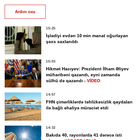
Ardını oxu
15:25
İşlədiyi evdən 10 min manat oğurlayan
şəxs saxlanıldı
15:03
Hikmət Hacıyev: Prezident İlham Əliyev
müharibəni qazandı, eyni zamanda
sülhü də qazandı -
VİDEO
14:57
FHN çimərliklərdə təhlükəsizlik qaydaları
ilə bağlı əhaliyə müraciət etdi
14:32
Bakıda 40, rayonlarda 41 dərəcə isti