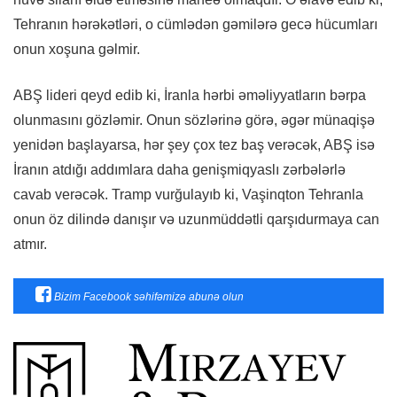
Tehranın hərəkətləri, o cümlədən gəmilərə gecə hücumları
onun xoşuna gəlmir.
ABŞ lideri qeyd edib ki, İranla hərbi əməliyyatların bərpa
olunmasını gözləmir. Onun sözlərinə görə, əgər münaqişə
yenidən başlayarsa, hər şey çox tez baş verəcək, ABŞ isə
İranın atdığı addımlara daha genişmiqyaslı zərbələrlə
cavab verəcək. Tramp vurğulayıb ki, Vaşinqton Tehranla
onun öz dilində danışır və uzunmüddətli qarşıdurmaya can
atmır.
Bizim Facebook səhifəmizə abunə olun