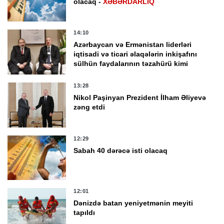
olacaq -
XƏBƏRDARLIQ
14:10
Azərbaycan və Ermənistan liderləri
iqtisadi və ticari əlaqələrin inkişafını
sülhün faydalarının təzahürü kimi
qiymətləndirib
13:28
Nikol Paşinyan Prezident İlham Əliyevə
zəng etdi
12:29
Sabah 40 dərəcə isti olacaq
12:01
Dənizdə batan yeniyetmənin meyiti
tapıldı