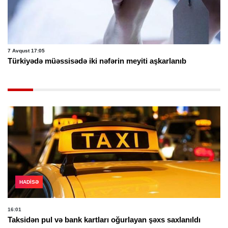
7 Avqust 17:05
Türkiyədə müəssisədə iki nəfərin meyiti aşkarlanıb
HADISƏ
16:01
Taksidən pul və bank kartları oğurlayan şəxs saxlanıldı