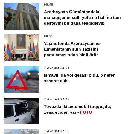
09:48
Azərbaycan Gürcüstandakı
münaqişənin sülh yolu ilə həllinə tam
dəstəyini bir daha təsdiqləyib
00:21
Vaşinqtonda Azərbaycan və
Ermənistanın sülh sazişini
paraflamasından bir il ötür
7 Avqust 23:01
İsmayıllıda yol qəzası oldu, 5 nəfər
xəsarət alıb
7 Avqust 22:45
Tovuzda iki avtomobil toqquşdu,
xəsarət alan var -
FOTO
7 Avqust 22:00