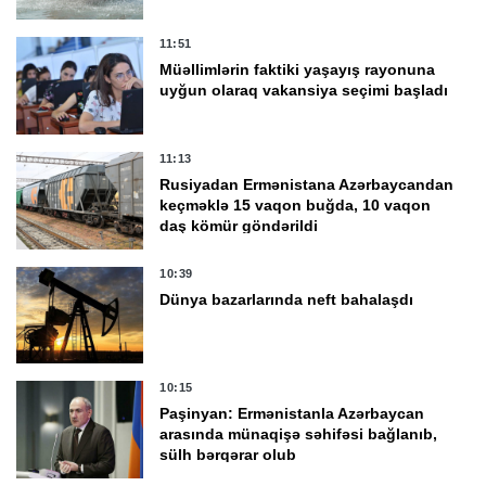
11:51
Müəllimlərin faktiki yaşayış rayonuna
uyğun olaraq vakansiya seçimi başladı
11:13
Rusiyadan Ermənistana Azərbaycandan
keçməklə 15 vaqon buğda, 10 vaqon
daş kömür göndərildi
10:39
Dünya bazarlarında neft bahalaşdı
10:15
Paşinyan: Ermənistanla Azərbaycan
arasında münaqişə səhifəsi bağlanıb,
sülh bərqərar olub