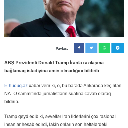
Paylaş:
ABŞ Prezidenti Donald Tramp İranla razılaşma
bağlamaq istədiyinə əmin olmadığını bildirib.
E-huquq.az
xəbər verir ki, o, bu barədə Ankarada keçirilən
NATO sammitində jurnalistlərin sualına cavab olaraq
bildirib.
Tramp qeyd edib ki, əvvəllər İran liderlərini çox rasional
insanlar hesab edirdi, lakin onların son həftələrdəki