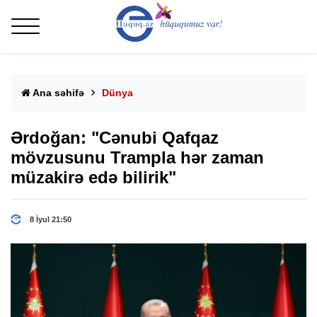
Ana səhifə
Dünya
Ərdoğan: "Cənubi Qafqaz
mövzusunu Trampla hər zaman
müzakirə edə bilirik"
8 İyul 21:50