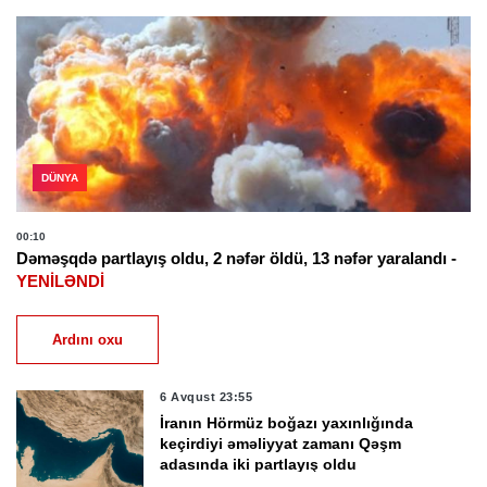
DÜNYA
00:10
Dəməşqdə partlayış oldu, 2 nəfər öldü, 13 nəfər yaralandı -
YENİLƏNDİ
Ardını oxu
6 Avqust 23:55
İranın Hörmüz boğazı yaxınlığında
keçirdiyi əməliyyat zamanı Qəşm
adasında iki partlayış oldu