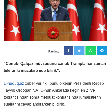
Paylaş:
"Cənubi Qafqaz mövzusunu cənab Trampla hər zaman
telefonla müzakirə edə bilirik".
E-huquq.az
xəbər verir ki, bunu ölkənin Prezidenti Rəcəb
Tayyib Ərdoğan NATO-nun Ankarada keçirilən Zirvə
toplantısından sonra mətbuat konfransında jurnalistlərin
suallarını cavablandırarkən bildirib.