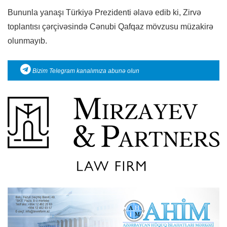
Bununla yanaşı Türkiyə Prezidenti əlavə edib ki, Zirvə
toplantısı çərçivəsində Cənubi Qafqaz mövzusu müzakirə
olunmayıb.
Bizim Telegram kanalımıza abunə olun