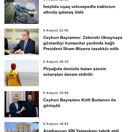
İmişlidə uşaq velosepedlə traktorun
altında qalaraq öldü
6 Avqust 21:06
Ceyhun Bayramov: Zelenski Ukraynaya
göstərdiyi humanitar yardımla bağlı
Prezident İlham Əliyevə təşəkkür edib
6 Avqust 20:16
Pirşağıda dənizdə batan şəxsin
axtarışları davam etdirilir
6 Avqust 19:59
Ceyhun Bayramov Kirill Budanov ilə
görüşdü
6 Avqust 18:54
Azərbaycan XİN Yamaykanı təbrik etdi