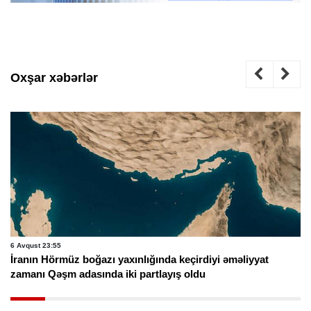
Oxşar xəbərlər
6 Avqust 23:55
İranın Hörmüz boğazı yaxınlığında keçirdiyi əməliyyat
zamanı Qəşm adasında iki partlayış oldu