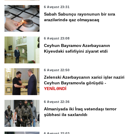
6 Avqust 23:31
Sabah Sabunçu rayonunun bir sıra
ərazilərində qaz olmayacaq
6 Avqust 23:08
Ceyhun Bayramov Azərbaycanın
Kiyevdəki səfirliyini ziyarət etdi
6 Avqust 22:50
Zelenski Azərbaycanın xarici işlər naziri
Ceyhun Bayramovla görüşdü -
YENİLƏNDİ
6 Avqust 22:36
Almaniyada iki İraq vətəndaşı terror
şübhəsi ilə saxlanıldı
6 Avqust 22:03