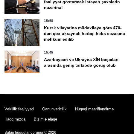
fəaliyyət göstərmək istəyən şəxslərin
nəzərinə!
15:58
Kursk vilayətinə müdaxiləyə görə 470-
dən çox ukraynalı hərbçi həbs cəzasına
məhkum edilib
15:45
Azərbaycan və Ukrayna XİN başçıları
arasında geniş tərkibdə görüş olub
15:19
Rusiyada sürücü avtomobili piyadaların
üzərinə sürüb, 7 nəfər yaralanıb
Vəkillik fəaliyyəti
Qanunvericilik
Hüquqi maarifləndirmə
15:16
Haqqımızda
Bizimlə əlaqə
Böyük Britaniya Rusiyaya qarşı
sanksiyaları genişləndirib
Bütün hüquqlar qorunur © 2026