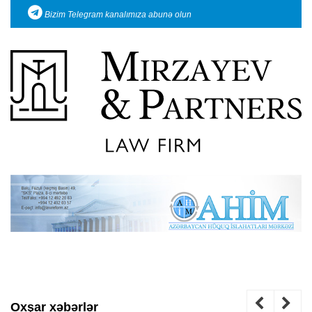
Bizim Telegram kanalımıza abunə olun
Oxşar xəbərlər