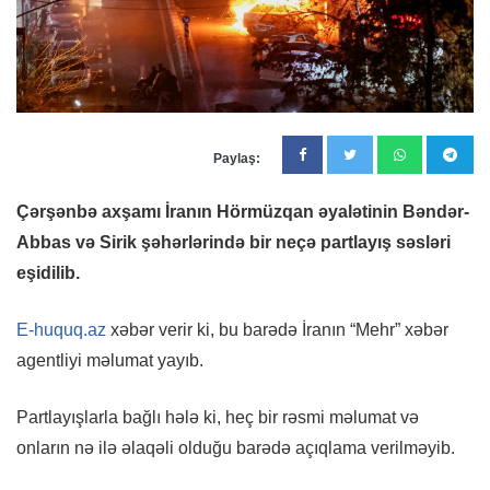
Paylaş:
Çərşənbə axşamı İranın Hörmüzqan əyalətinin Bəndər-
Abbas və Sirik şəhərlərində bir neçə partlayış səsləri
eşidilib.
E-huquq.az
xəbər verir ki, bu barədə İranın “Mehr” xəbər
agentliyi məlumat yayıb.
Partlayışlarla bağlı hələ ki, heç bir rəsmi məlumat və
onların nə ilə əlaqəli olduğu barədə açıqlama verilməyib.