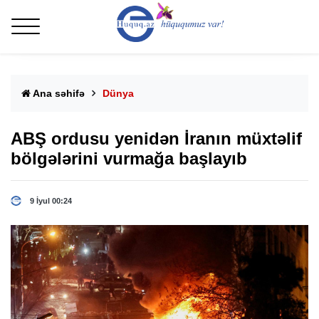
Ana səhifə
Dünya
ABŞ ordusu yenidən İranın müxtəlif
bölgələrini vurmağa başlayıb
9 İyul 00:24