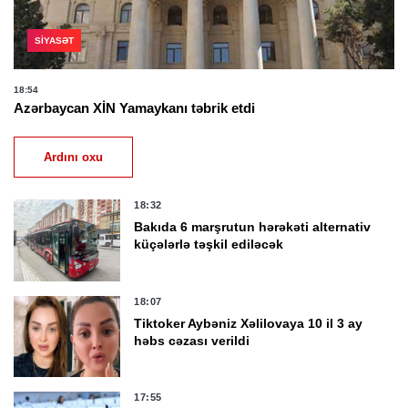
SIYASƏT
18:54
Azərbaycan XİN Yamaykanı təbrik etdi
Ardını oxu
18:32
Bakıda 6 marşrutun hərəkəti alternativ
küçələrlə təşkil ediləcək
18:07
Tiktoker Aybəniz Xəlilovaya 10 il 3 ay
həbs cəzası verildi
17:55