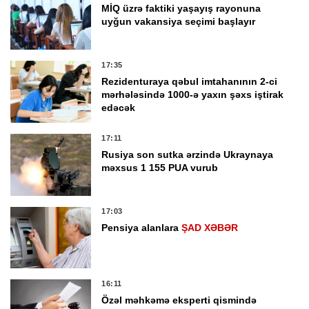
MİQ üzrə faktiki yaşayış rayonuna
uyğun vakansiya seçimi başlayır
17:35
Rezidenturaya qəbul imtahanının 2-ci
mərhələsində 1000-ə yaxın şəxs iştirak
edəcək
17:11
Rusiya son sutka ərzində Ukraynaya
məxsus 1 155 PUA vurub
17:03
Pensiya alanlara
ŞAD XƏBƏR
16:11
Özəl məhkəmə eksperti qismində