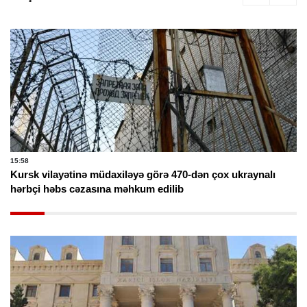
15:58
Kursk vilayətinə müdaxiləyə görə 470-dən çox ukraynalı
hərbçi həbs cəzasına məhkum edilib