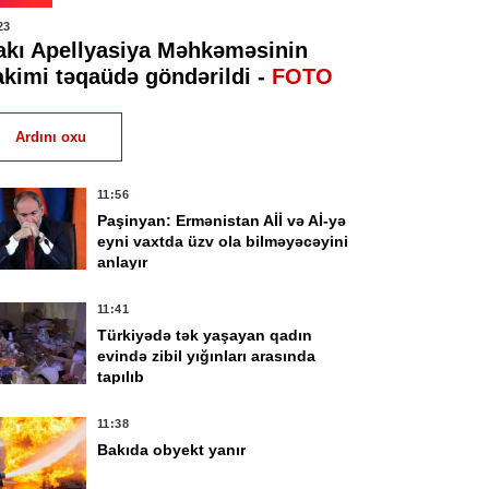
23
akı Apellyasiya Məhkəməsinin
akimi təqaüdə göndərildi -
FOTO
Ardını oxu
11:56
Paşinyan: Ermənistan Aİİ və Aİ-yə
eyni vaxtda üzv ola bilməyəcəyini
anlayır
11:41
Türkiyədə tək yaşayan qadın
evində zibil yığınları arasında
tapılıb
11:38
Bakıda obyekt yanır