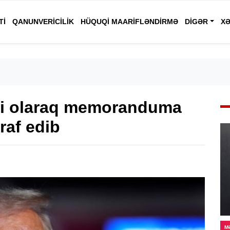
TI
QANUNVERICILIK
HÜQUQI MAARIFLƏNDIRMƏ
DIGƏR
XƏ
iki olaraq memoranduma
raf edib
M