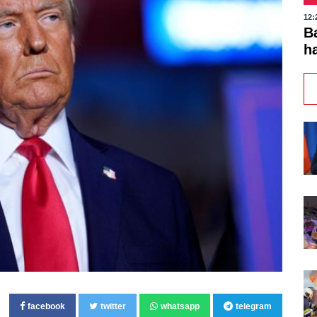
12:
B
h
facebook
twitter
whatsapp
telegram