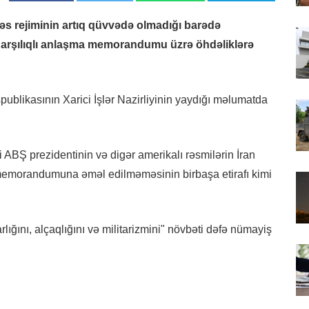
əs rejiminin artıq qüvvədə olmadığı barədə
a qarşılıqlı anlaşma memorandumu üzrə öhdəliklərə
publikasının Xarici İşlər Nazirliyinin yaydığı məlumatda
yi ABŞ prezidentinin və digər amerikalı rəsmilərin İran
a memorandumuna əməl edilməməsinin birbaşa etirafı kimi
ığını, alçaqlığını və militarizmini" növbəti dəfə nümayiş