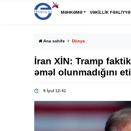
MƏHKƏMƏ
VƏKILLIK FƏALIYYƏ
Ana səhifə
Dünya
İran XİN: Tramp fakt
əməl olunmadığını eti
9 İyul 12:41