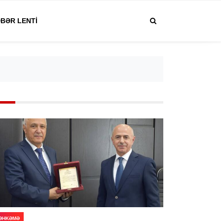
BƏR LENTI
ƏHKƏMƏ