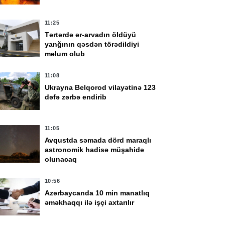
11:25
Tərtərdə ər-arvadın öldüyü
yanğının qəsdən törədildiyi
məlum olub
11:08
Ukrayna Belqorod vilayətinə 123
dəfə zərbə endirib
11:05
Avqustda səmada dörd maraqlı
astronomik hadisə müşahidə
olunacaq
10:56
Azərbaycanda 10 min manatlıq
əməkhaqqı ilə işçi axtarılır