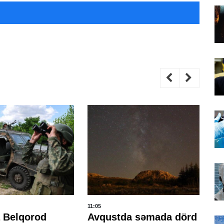
11:05
10:
 Belqorod
Avqustda səmada dörd
İs