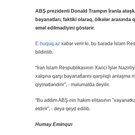
ABŞ prezidenti Donald Trampın İranla atəşk
bəyanatları, faktiki olaraq, ölkələr arasınd
əməl edilmədiyini göstərir.
E-huquq.az
xəbər verir ki, bu barədə İslam Res
bildirilib.
“İran İslam Respublikasının Xarici İşlər Nazirli
xalqına qarşı bəyanatlarını qarşılıqlı anlaşm
qiymətləndirir”, - məlumatda deyilir.
“Bu addım ABŞ-nin hakim elitasının "xəyanətkarl
etdirir”, - deyə qeyd edilib.
Humay Eminqızı