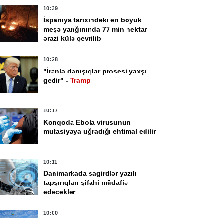
10:39
İspaniya tarixindəki ən böyük
meşə yanğınında 77 min hektar
ərazi külə çevrilib
10:28
"İranla danışıqlar prosesi yaxşı
gedir" -
Tramp
10:17
Konqoda Ebola virusunun
mutasiyaya uğradığı ehtimal edilir
10:11
Danimarkada şagirdlər yazılı
tapşırıqları şifahi müdafiə
edəcəklər
39
10:28
paniya tarixindəki ən
"İranla danışıqlar
10:00