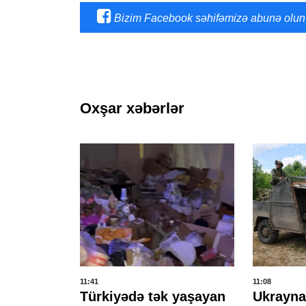
Bizim Facebook səhifəmizə abunə olun
Oxşar xəbərlər
11:41
11:08
ənistan
Türkiyədə tək yaşayan
Ukrayna