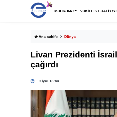
MƏHKƏMƏ
VƏKILLIK FƏALIYYƏ
Ana səhifə
Dünya
Livan Prezidenti İsra
çağırdı
9 İyul 13:44