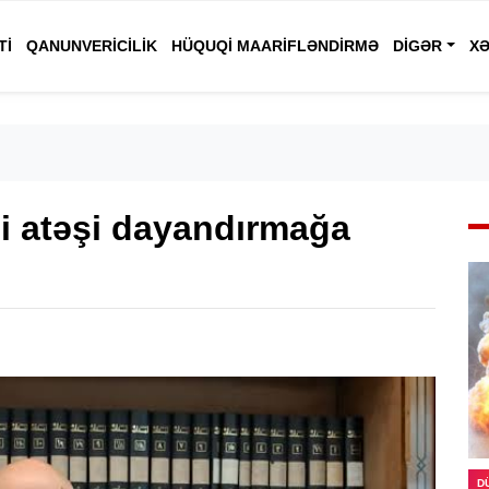
TI
QANUNVERICILIK
HÜQUQI MAARIFLƏNDIRMƏ
DIGƏR
XƏ
ili atəşi dayandırmağa
D