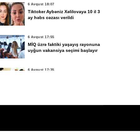
rsk vilayətinə
Rusiyada sürücü
6 Avqust 18:07
üdaxiləyə görə 470-
avtomobili piyadaların
Tiktoker Aybəniz Xəlilovaya 10 il 3
ay həbs cəzası verildi
n çox ukraynalı
üzərinə sürüb, 7 nəfər
ərbçi həbs cəzasına
yaralanıb
əhkum edilib
6 Avqust 17:55
MİQ üzrə faktiki yaşayış rayonuna
uyğun vakansiya seçimi başlayır
6 Avqust 17:35
Rezidenturaya qəbul imtahanının
2-ci mərhələsində 1000-ə yaxın
şəxs iştirak edəcək
6 Avqust 17:11
Rusiya son sutka ərzində
Ukraynaya məxsus 1 155 PUA
vurub
6 Avqust 17:03