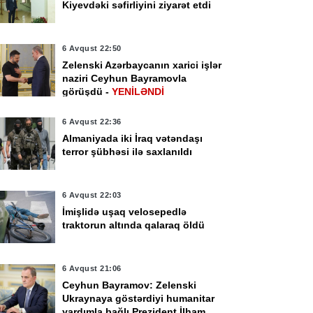
Kiyevdəki səfirliyini ziyarət etdi
6 Avqust 22:50
Zelenski Azərbaycanın xarici işlər
naziri Ceyhun Bayramovla
görüşdü -
YENİLƏNDİ
6 Avqust 22:36
Almaniyada iki İraq vətəndaşı
terror şübhəsi ilə saxlanıldı
6 Avqust 22:03
İmişlidə uşaq velosepedlə
traktorun altında qalaraq öldü
6 Avqust 21:06
Ceyhun Bayramov: Zelenski
Ukraynaya göstərdiyi humanitar
yardımla bağlı Prezident İlham