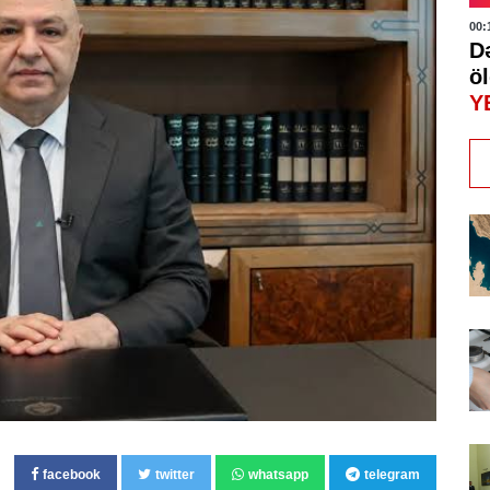
00:
D
öl
Y
facebook
twitter
whatsapp
telegram