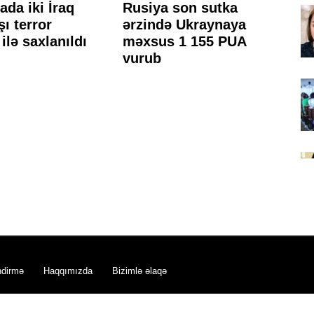
da iki İraq
Rusiya son sutka
Ku
ı terror
ərzində Ukraynaya
m
ilə saxlanıldı
məxsus 1 155 PUA
də
vurub
h
m
ndirmə
Haqqımızda
Bizimlə əlaqə