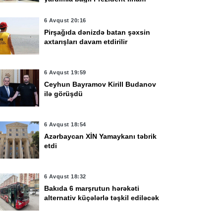
Əliyevə təşəkkür edib
6 Avqust 20:16
Pirşağıda dənizdə batan şəxsin
axtarışları davam etdirilir
6 Avqust 19:59
Ceyhun Bayramov Kirill Budanov
ilə görüşdü
6 Avqust 18:54
Azərbaycan XİN Yamaykanı təbrik
etdi
6 Avqust 18:32
Bakıda 6 marşrutun hərəkəti
alternativ küçələrlə təşkil ediləcək
vqust 15:58
6 Avqust 15:19