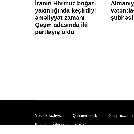
tlayış
İranın Hörmüz boğazı
Almaniya
öldü, 13
yaxınlığında keçirdiyi
vətəndaş
ı -
əməliyyat zamanı
şübhəsi 
Qəşm adasında iki
partlayış oldu
Vəkillik fəaliyyəti
Qanunvericilik
Hüquqi maariflə
Bütün hüquqlar qorunur © 2026