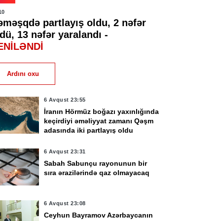
10
əməşqdə partlayış oldu, 2 nəfər
dü, 13 nəfər yaralandı -
ENİLƏNDİ
Ardını oxu
6 Avqust 23:55
İranın Hörmüz boğazı yaxınlığında
keçirdiyi əməliyyat zamanı Qəşm
adasında iki partlayış oldu
6 Avqust 23:31
Sabah Sabunçu rayonunun bir
sıra ərazilərində qaz olmayacaq
6 Avqust 23:08
Ceyhun Bayramov Azərbaycanın