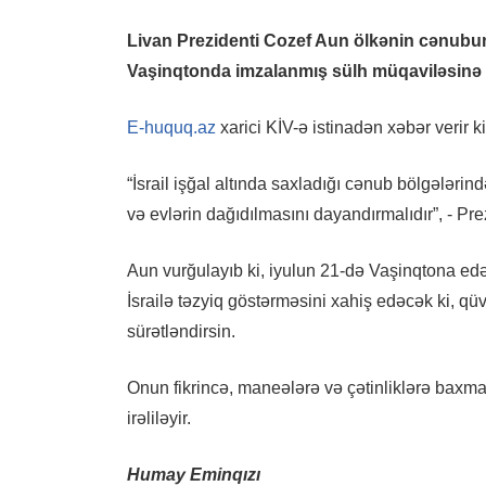
Livan Prezidenti Cozef Aun ölkənin cənubund
Vaşinqtonda imzalanmış sülh müqaviləsinə ə
E-huquq.az
xarici KİV-ə istinadən xəbər verir 
“İsrail işğal altında saxladığı cənub bölgələri
və evlərin dağıdılmasını dayandırmalıdır”, - Pre
Aun vurğulayıb ki, iyulun 21-də Vaşinqtona e
İsrailə təzyiq göstərməsini xahiş edəcək ki, qü
sürətləndirsin.
Onun fikrincə, maneələrə və çətinliklərə baxma
irəliləyir.
Humay Eminqızı