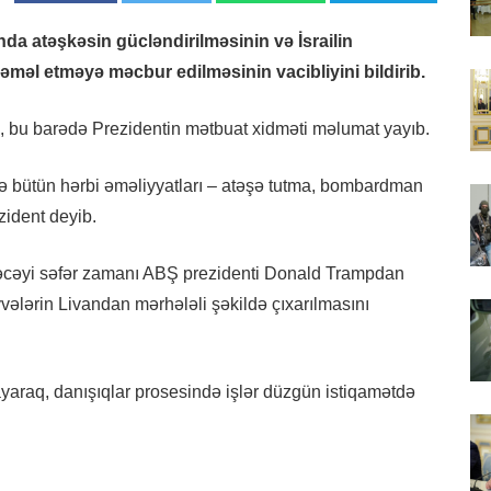
a atəşkəsin gücləndirilməsinin və İsrailin
məl etməyə məcbur edilməsinin vacibliyini bildirib.
ki, bu barədə Prezidentin mətbuat xidməti məlumat yayıb.
ndə bütün hərbi əməliyyatları – atəşə tutma, bombardman
zident deyib.
dəcəyi səfər zamanı ABŞ prezidenti Donald Trampdan
vvələrin Livandan mərhələli şəkildə çıxarılmasını
yaraq, danışıqlar prosesində işlər düzgün istiqamətdə