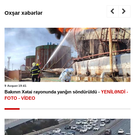
Oxşar xəbərlər
9 Avqust 19:41
Bakının Xətai rayonunda yanğın söndürüldü -
YENİLƏNDİ -
FOTO - VİDEO