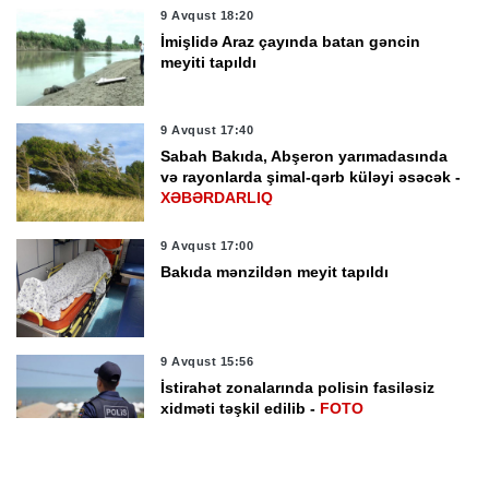
9 Avqust 18:20
İmişlidə Araz çayında batan gəncin
meyiti tapıldı
9 Avqust 17:40
Sabah Bakıda, Abşeron yarımadasında
və rayonlarda şimal-qərb küləyi əsəcək -
XƏBƏRDARLIQ
9 Avqust 17:00
Bakıda mənzildən meyit tapıldı
9 Avqust 15:56
İstirahət zonalarında polisin fasiləsiz
xidməti təşkil edilib -
FOTO
9 Avqust 15:18