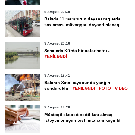
9 Avqust 22:39
Bakıda 11 marşrutun dayanacaqlarda
saxlaması müvəqqəti dayandırılacaq
9 Avqust 20:16
Samuxda Kürdə bir nəfər batdı -
YENİLƏNDİ
9 Avqust 19:41
Bakının Xətai rayonunda yanğın
söndürüldü -
YENİLƏNDİ - FOTO - VİDEO
9 Avqust 18:26
Müstəqil ekspert sertifikatı almaq
istəyənlər üçün test imtahanı keçirildi