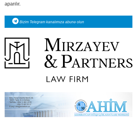
aparılır.
Bizim Telegram kanalımıza abunə olun