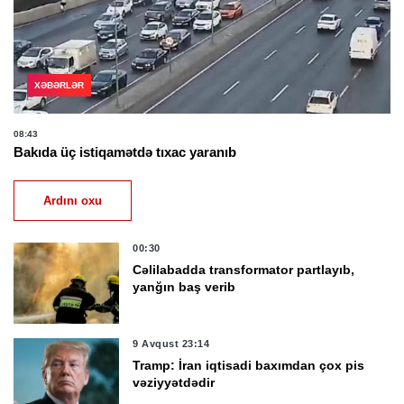
XƏBƏRLƏR
08:43
Bakıda üç istiqamətdə tıxac yaranıb
Ardını oxu
00:30
Cəlilabadda transformator partlayıb,
yanğın baş verib
9 Avqust 23:14
Tramp: İran iqtisadi baxımdan çox pis
vəziyyətdədir