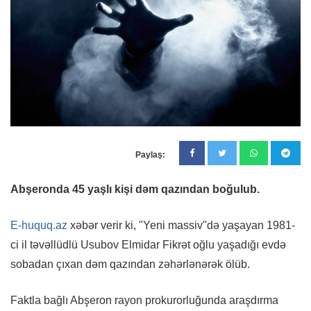
Paylaş:
Abşeronda 45 yaşlı kişi dəm qazından boğulub.
E-huquq.az
xəbər verir ki, "Yeni massiv"də yaşayan 1981-
ci il təvəllüdlü Usubov Elmidar Fikrət oğlu yaşadığı evdə
sobadan çıxan dəm qazından zəhərlənərək ölüb.
Faktla bağlı Abşeron rayon prokurorluğunda araşdırma