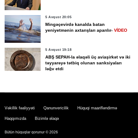
5 Avqust 20:05
Mingəçevirdə kanalda batan
yeniyetmənin axtarışları aparılır-
VİDEO
5 Avqust 19:18
ABŞ SEPAH-la əlaqəli üç aviaşirkət və iki
təyyarəyə tətbiq olunan sanksiyaları
ləğv etdi
5 Avqust 18:42
Bakı Metropoliteni: “Cəfər Cabbarlı” və
“Nizami” stansiyaları arasında tunellərin
tikintisi daha tez başa çata bilər
Vəkillik fəaliyyəti
Qanunvericilik
Hüquqi maarifləndirmə
5 Avqust 18:21
Haqqımızda
Bizimlə əlaqə
MN-in “İstirahət ev”nin sabiq rəisi
barəsində məhkəmə qərarı dəyişib
Bütün hüquqlar qorunur © 2026