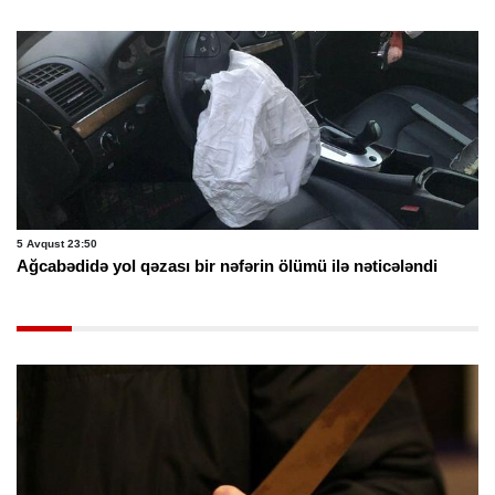
5 Avqust 23:50
Ağcabədidə yol qəzası bir nəfərin ölümü ilə nəticələndi