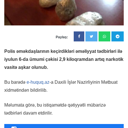
Paylaş:
Polis əməkdaşlarının keçirdikləri əməliyyat tədbirləri ilə
iyulun 6-da ümumi çəkisi 2,9 kiloqramdan artıq narkotik
vasitə aşkar olunub.
Bu barədə
e-huquq.az
-a Daxili İşlər Nazirliyinin Mətbuat
xidmətindən bildirilib.
Məlumata görə, bu istiqamətdə qətiyyətli mübarizə
tədbirləri davam etdirilir.