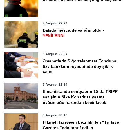
5 Avqust 22:24
Bakıda məsciddə yanğın oldu -
YENİLƏNDİ
5 Avqust 22:04
Əmanətlərin Sığortalanması Fonduna
üzv bankların reyestrində dəyişiklik
edildi
5 Avqust 21:24
Ermənistanda sentyabrın 15-də TRIPP
sazişinin ölkə Konstitusiyasına
uyğunluğu nəzərdən keçiriləcək
5 Avqust 20:40
Hikmət Hacıyevin bəzi fikirləri "Türkiye
Gazetesi"ndə təhrif edilib