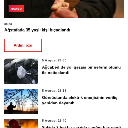
HADISƏ
00:06
Ağstafada 35 yaşlı kişi bıçaqlandı
Ardını oxu
5 Avqust 23:50
Ağcabədidə yol qəzası bir nəfərin ölümü
ilə nəticələndi
5 Avqust 23:18
Gürcüstanda elektrik enerjisinin verilişi
yenidən dayanıb
5 Avqust 22:40
Şəkidə 7 hektar ərazidə yanğın baş verdi