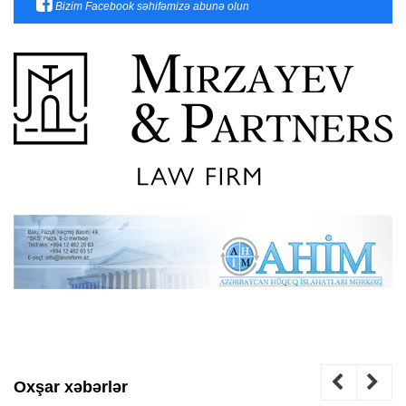
Bizim Facebook səhifəmizə abunə olun
Oxşar xəbərlər