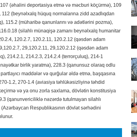
107 (əhalini deportasiya etmə və məcburi köçürmə), 109
ma), 112 (beynəlxalq hüquq normalarına zidd azadlıqdan
), 115.2 (müharibə qanunlarını və adətlərini pozma),
, 116.0.18 (silahlı münaqişə zamanı beynəlxalq humanitar
20.2.4, 120.2.7, 120.2.11, 120.2.12 (qəsdən adam
 29,120.2.7, 29,120.2.11, 29,120.2.12 (qəsdən adam
, 214.2.1, 214.2.3, 214.2.4 (terrorçuluq), 214-1
inayətkar birlik yaratma), 228.3 (qanunsuz olaraq odlu
, partlayıcı maddələr və qurğular əldə etmə, başqasına
0-1.2, 270-1.4 (aviasiya təhlükəsizliyinə təhdid
keçirmə və ya onu zorla saxlama, dövlətin konstitusiya
.3 (qanunvericiliklə nəzərdə tutulmayan silahlı
ci (Azərbaycan Respublikasının dövlət sərhədini
lunur.