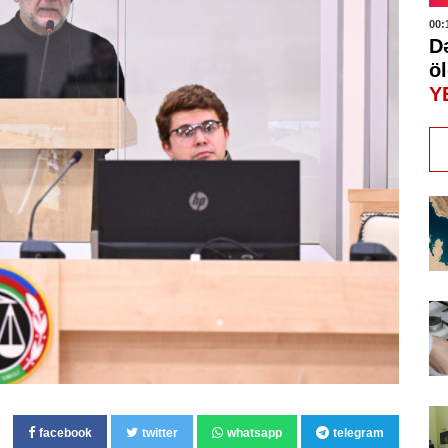
00:
D
öl
Y
facebook
twitter
whatsapp
telegram