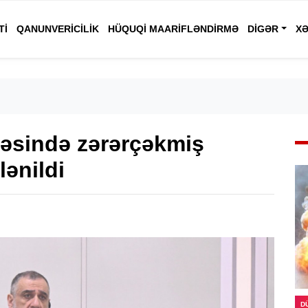
TI
QANUNVERICILIK
HÜQUQI MAARIFLƏNDIRMƏ
DIGƏR
XƏ
əsində zərərçəkmiş
lənildi
D