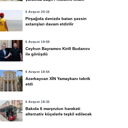
Əliyevə təşəkkür edib
6 Avqust 20:16
Pirşağıda dənizdə batan şəxsin
axtarışları davam etdirilir
6 Avqust 19:59
Ceyhun Bayramov Kirill Budanov
ilə görüşdü
6 Avqust 18:54
Azərbaycan XİN Yamaykanı təbrik
etdi
6 Avqust 18:32
Bakıda 6 marşrutun hərəkəti
alternativ küçələrlə təşkil ediləcək