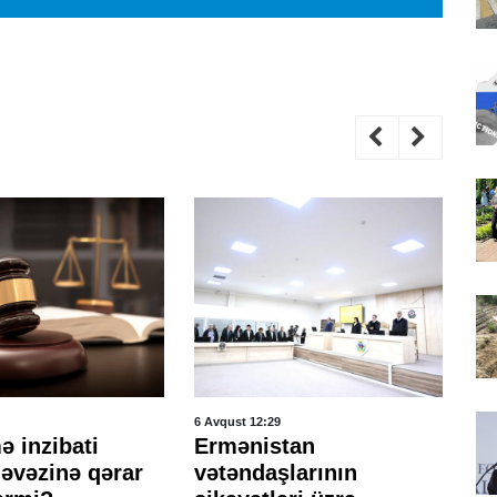
6 Avqust 12:29
6 A
 inzibati
Ermənistan
E
 əvəzinə qərar
vətəndaşlarının
və