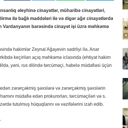
sanlıq əleyhinə cinayətlər, müharibə cinayətləri,
rmə ilə bağlı maddələri ilə və digər ağır cinayətlərdə
en Vardanyanın barəsində cinayət işi üzrə məhkəmə
sində hakimlər Zeynal Ağayevin sədrliyi ilə, Anar
ibdə keçirilən açıq məhkəmə iclasında (ehtiyat hakim
ildə, yəni, rus dilində tərcüməçi, habelə müdafiəsi üçün
 edən zərərçəkmiş şəxslərə və zərərçəkmiş şəxslərin
ihamını müdafiə edən prokurorları, tərcüməçiləri və s.
zərdə tutulmuş hüquqlarını və vəzifələrini izah edib.
.