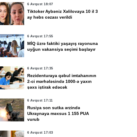
6 Avqust 18:07
Tiktoker Aybəniz Xəlilovaya 10 il 3
ay həbs cəzası verildi
6 Avqust 17:55
MİQ üzrə faktiki yaşayış rayonuna
uyğun vakansiya seçimi başlayır
6 Avqust 17:35
Rezidenturaya qəbul imtahanının
2-ci mərhələsində 1000-ə yaxın
şəxs iştirak edəcək
6 Avqust 17:11
Rusiya son sutka ərzində
Ukraynaya məxsus 1 155 PUA
vurub
6 Avqust 17:03