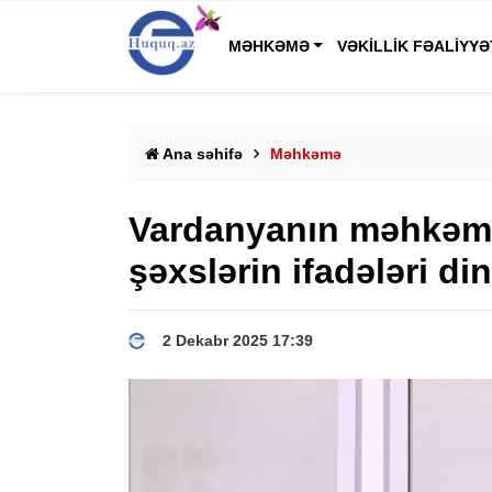
MƏHKƏMƏ
VƏKILLIK FƏALIYYƏ
Ana səhifə
Məhkəmə
Vardanyanın məhkəm
şəxslərin ifadələri din
2 Dekabr 2025 17:39