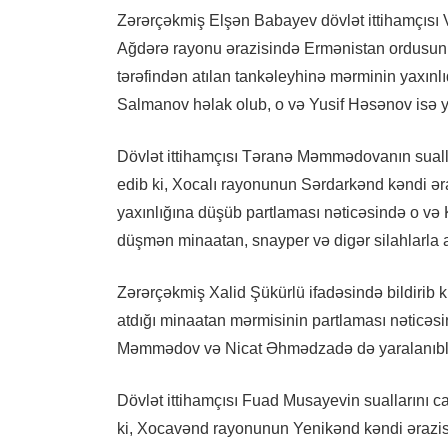
Zərərçəkmiş Elşən Babayev dövlət ittihamçısı Vü
Ağdərə rayonu ərazisində Ermənistan ordusunun
tərəfindən atılan tankəleyhinə mərminin yaxınl
Salmanov həlak olub, o və Yusif Həsənov isə y
Dövlət ittihamçısı Təranə Məmmədovanın sual
edib ki, Xocalı rayonunun Sərdarkənd kəndi ər
yaxınlığına düşüb partlaması nəticəsində o və
düşmən minaatan, snayper və digər silahlarla a
Zərərçəkmiş Xalid Şükürlü ifadəsində bildirib 
atdığı minaatan mərmisinin partlaması nəticəs
Məmmədov və Nicat Əhmədzadə də yaralanıbl
Dövlət ittihamçısı Fuad Musayevin suallarını
ki, Xocavənd rayonunun Yenikənd kəndi ərazi