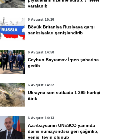
piyadaların üzərinə sürüb, 7 nəfər
yaralanıb
6 Avqust 15:16
Böyük Britaniya Rusiyaya qarşı
sanksiyaları genişləndirib
6 Avqust 14:50
Ceyhun Bayramov İrpen şəhərinə
gedib
6 Avqust 14:22
Ukrayna son sutkada 1 395 hərbçi
itirib
6 Avqust 14:13
vqust 11:17
5 Avqust 18:21
rmənistan
MN-in “İstirahət ev”ni
Azərbaycanın UNESCO yanında
daimi nümayəndəsi geri çağırılıb,
təndaşlarının
sabiq rəisi barəsində
yenisi təyin olunub