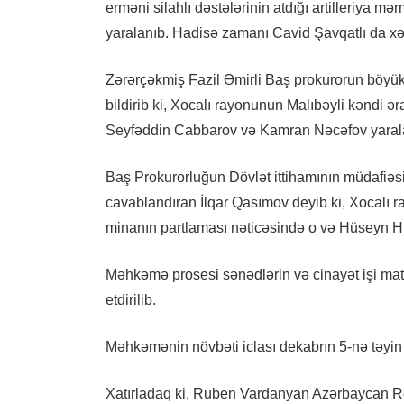
erməni silahlı dəstələrinin atdığı artilleriya m
yaralanıb. Hadisə zamanı Cavid Şavqatlı da xəs
Zərərçəkmiş Fazil Əmirli Baş prokurorun böyük
bildirib ki, Xocalı rayonunun Malıbəyli kəndi ə
Seyfəddin Cabbarov və Kamran Nəcəfov yarala
Baş Prokurorluğun Dövlət ittihamının müdafiəsi
cavablandıran İlqar Qasımov deyib ki, Xocalı 
minanın partlaması nəticəsində o və Hüseyn Hü
Məhkəmə prosesi sənədlərin və cinayət işi mate
etdirilib.
Məhkəmənin növbəti iclası dekabrın 5-nə təyin
Xatırladaq ki, Ruben Vardanyan Azərbaycan Re