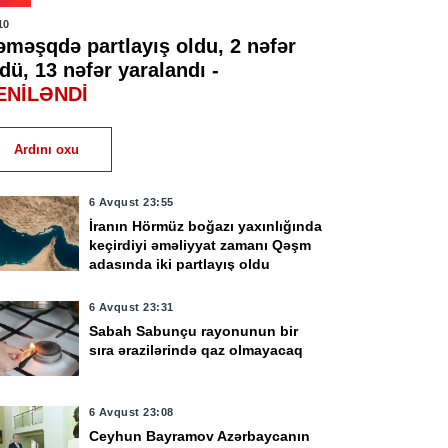
10
əməşqdə partlayış oldu, 2 nəfər
dü, 13 nəfər yaralandı -
ENİLƏNDİ
Ardını oxu
6 Avqust 23:55
İranın Hörmüz boğazı yaxınlığında
keçirdiyi əməliyyat zamanı Qəşm
adasında iki partlayış oldu
6 Avqust 23:31
Sabah Sabunçu rayonunun bir
sıra ərazilərində qaz olmayacaq
6 Avqust 23:08
Ceyhun Bayramov Azərbaycanın