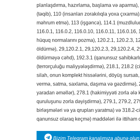
planlaşdırma, hazırlama, başlama və aparma), 
(təqib), 110 (insanları zorakılıqla yoxa çıxar
məhrum etmə), 113 (işgəncə), 114.1 (muzdluluq
116.0.1, 116.0.2, 116.0.10, 116.0.11, 116.0.16
hüquq normalarını pozma), 120.2.1, 120.2.3, 1
öldürmə), 29,120.2.1, 29,120.2.3, 29,120.2.4,
öldürməyə cəhd), 192.3.1 (qanunsuz sahibkarlıq)
(terrorçuluğu maliyyələşdirmə), 218.1, 218.2 (c
silah, onun komplekt hissələrini, döyüş sursatı
vermə, satma, saxlama, daşıma və gəzdirmə), 27
yaradan əməllər), 278.1 (hakimiyyəti zorla ələ 
quruluşunu zorla dəyişdirmə), 279.1, 279.2, 279
birləşmələri və ya qrupları yaratma) və 318.2-
qanunsuz olaraq keçmə) maddələri ilə ittiham o
Bizim Telegram kanalımıza abunə olun