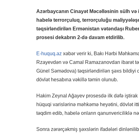
Azərbaycanın Cinayət Məcəlləsinin sülh və in
habelə terrorçuluq, terrorçuluğu maliyyələşdi
təqsirləndirilən Ermənistan vətəndaşı Rub
prosesi dekabrın 2-də davam etdirilib.
E-huquq.az
xəbər verir ki, Bakı Hərbi Məhkəmə
Rzayevdən və Camal Ramazanovdan ibarət tərk
Günel Səmədova) təqsirləndirilən şəxs bildiyi d
dövlət hesabına vəkillə təmin olunub.
Hakim Zeynal Ağayev prosesdə ilk dəfə iştirak
hüquqi varislərinə məhkəmə heyətini, dövlət itt
təqdim edib, habelə onların qanunvericiliklə nə
Sonra zərərçəkmiş şəxslərin ifadələri dinlənilib