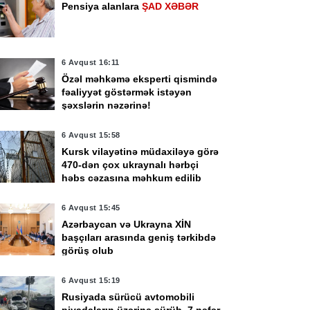
Pensiya alanlara
ŞAD XƏBƏR
6 Avqust 16:11
Özəl məhkəmə eksperti qismində
fəaliyyət göstərmək istəyən
şəxslərin nəzərinə!
6 Avqust 15:58
Kursk vilayətinə müdaxiləyə görə
470-dən çox ukraynalı hərbçi
həbs cəzasına məhkum edilib
6 Avqust 15:45
Azərbaycan və Ukrayna XİN
başçıları arasında geniş tərkibdə
görüş olub
6 Avqust 15:19
Rusiyada sürücü avtomobili