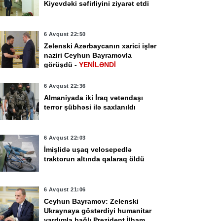
Kiyevdəki səfirliyini ziyarət etdi
6 Avqust 22:50
Zelenski Azərbaycanın xarici işlər
naziri Ceyhun Bayramovla
görüşdü -
YENİLƏNDİ
6 Avqust 22:36
Almaniyada iki İraq vətəndaşı
terror şübhəsi ilə saxlanıldı
6 Avqust 22:03
İmişlidə uşaq velosepedlə
traktorun altında qalaraq öldü
6 Avqust 21:06
Ceyhun Bayramov: Zelenski
Ukraynaya göstərdiyi humanitar
yardımla bağlı Prezident İlham