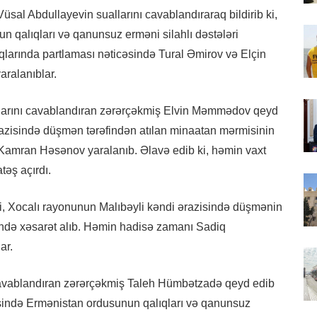
sal Abdullayevin suallarını cavablandıraraq bildirib ki,
 qalıqları və qanunsuz erməni silahlı dəstələri
ıqlarında partlaması nəticəsində Tural Əmirov və Elçin
aralanıblar.
larını cavablandıran zərərçəkmiş Elvin Məmmədov qeyd
azisində düşmən tərəfindən atılan minaatan mərmisinin
 Kamran Həsənov yaralanıb. Əlavə edib ki, həmin vaxt
təş açırdı.
ki, Xocalı rayonunun Malıbəyli kəndi ərazisində düşmənin
ində xəsarət alıb. Həmin hadisə zamanı Sadiq
ar.
 cavablandıran zərərçəkmiş Taleh Hümbətzadə qeyd edib
sində Ermənistan ordusunun qalıqları və qanunsuz