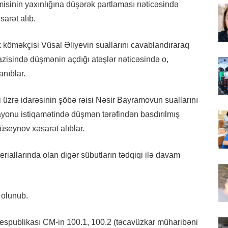
ərmisinin yaxınlığına düşərək partlaması nəticəsində
arət alıb.
 köməkçisi Vüsal Əliyevin suallarını cavablandıraraq
razisində düşmənin açdığı atəşlər nəticəsində o,
nıblar.
 üzrə idarəsinin şöbə rəisi Nəsir Bayramovun suallarını
rayonu istiqamətində düşmən tərəfindən basdırılmış
seynov xəsarət alıblar.
riallarında olan digər sübutların tədqiqi ilə davam
 olunub.
spublikası CM-in 100.1, 100.2 (təcavüzkar müharibəni