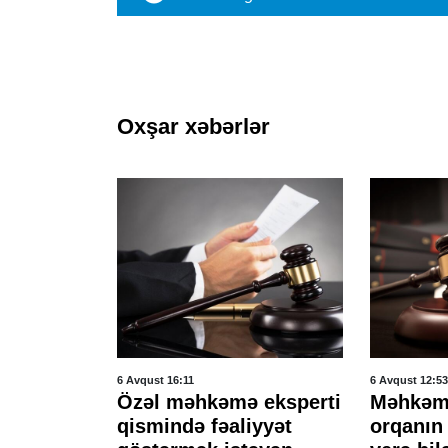
Oxşar xəbərlər
6 Avqust 16:11
6 Avqust 12:53
niz
Özəl məhkəmə eksperti
Məhkəmə
l 3 ay
qismində fəaliyyət
orqanın