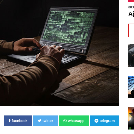
00:
Ağ
facebook
twitter
whatsapp
telegram