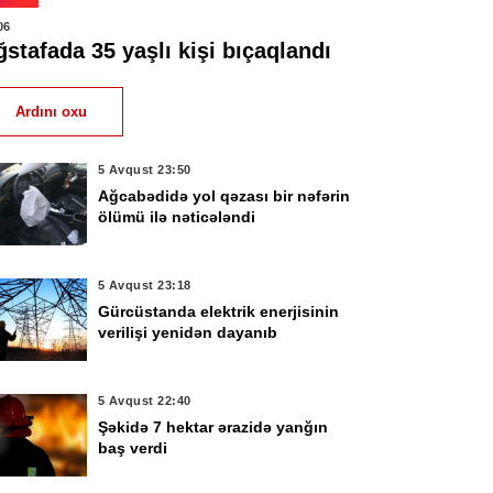
06
stafada 35 yaşlı kişi bıçaqlandı
Ardını oxu
5 Avqust 23:50
Ağcabədidə yol qəzası bir nəfərin
ölümü ilə nəticələndi
5 Avqust 23:18
Gürcüstanda elektrik enerjisinin
verilişi yenidən dayanıb
5 Avqust 22:40
Şəkidə 7 hektar ərazidə yanğın
baş verdi