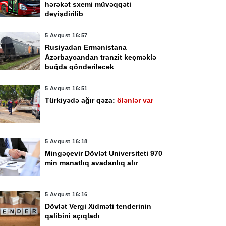
hərəkət sxemi müvəqqəti
dəyişdirilib
5 Avqust 16:57
Rusiyadan Ermənistana
Azərbaycandan tranzit keçməklə
buğda göndəriləcək
5 Avqust 16:51
Türkiyədə ağır qəza:
ölənlər var
5 Avqust 16:18
Mingəçevir Dövlət Universiteti 970
min manatlıq avadanlıq alır
5 Avqust 16:16
yul 12:16
14 İyul 11:48
Dövlət Vergi Xidməti tenderinin
ektron siqaretlər
İcbari tibbi sığorta
qalibini açıqladı