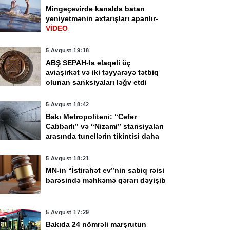
Mingəçevirdə kanalda batan
yeniyetmənin axtarışları aparılır-
VİDEO
5 Avqust 19:18
ABŞ SEPAH-la əlaqəli üç
aviaşirkət və iki təyyarəyə tətbiq
olunan sanksiyaları ləğv etdi
5 Avqust 18:42
Bakı Metropoliteni: “Cəfər
Cabbarlı” və “Nizami” stansiyaları
arasında tunellərin tikintisi daha
tez başa çata bilər
5 Avqust 18:21
MN-in “İstirahət ev”nin sabiq rəisi
barəsində məhkəmə qərarı dəyişib
5 Avqust 17:29
Bakıda 24 nömrəli marşrutun