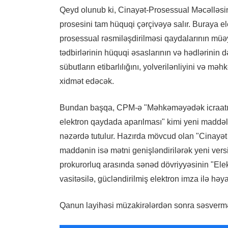
Qeyd olunub ki, Cinayət-Prosessual Məcəlləsin
prosesini tam hüquqi çərçivəyə salır. Buraya el
prosessual rəsmiləşdirilməsi qaydalarının müəy
tədbirlərinin hüquqi əsaslarının və hədlərinin də
sübutların etibarlılığını, yolverilənliyini və mə
xidmət edəcək.
Bundan başqa, CPM-ə "Məhkəməyədək icraatın 
elektron qaydada aparılması" kimi yeni maddələ
nəzərdə tutulur. Hazırda mövcud olan "Cinayət
maddənin isə mətni genişləndirilərək yeni ve
prokurorluq arasında sənəd dövriyyəsinin "Ele
vasitəsilə, gücləndirilmiş elektron imza ilə həy
Qanun layihəsi müzakirələrdən sonra səsverm