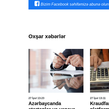
Bizim Facebook səhifəmizə abunə olun
Oxşar xəbərlər
27 İyul 13:23
27 İyul 13:11
ayət
Azərbaycanda
Kraudfa