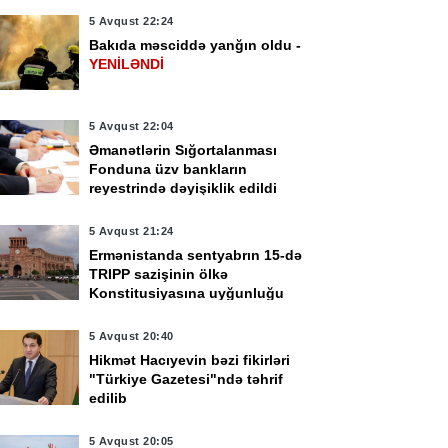
5 Avqust 22:24
Bakıda məsciddə yanğın oldu -
YENİLƏNDİ
5 Avqust 22:04
Əmanətlərin Sığortalanması
Fonduna üzv bankların
reyestrində dəyişiklik edildi
5 Avqust 21:24
Ermənistanda sentyabrın 15-də
TRIPP sazişinin ölkə
Konstitusiyasına uyğunluğu
nəzərdən keçiriləcək
5 Avqust 20:40
Hikmət Hacıyevin bəzi fikirləri
"Türkiye Gazetesi"ndə təhrif
edilib
5 Avqust 20:05