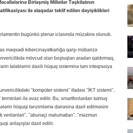
cəllələrinə Birləşmiş Millətlər Təşkilatının
fikasiyası ilə əlaqədar təklif edilən dəyişiklikləri
 parlamentin bugünkü plenar iclasında müzakirə olunub.
əsas məqsədi kibercinayətkarlığa qarşı mübarizə
nvericilikdə mövcud olan boşluqları aradan qaldırmaq,
in tələblərini daxili hüquq sisteminə tam inteqrasiya
vericilikdəki "kompüter sistemi" ifadəsi "İKT sistemi",
 terminləri ilə əvəz edilir. Bu, smartfonlardan tutmuş
tələrin hüquqi tənzimləmə dairəsinə daxil edilməsini
ik verilənləri", "abunəçi məlumatları", "məzmun
uqi anlayışlar daxil edilir.