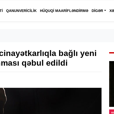
TI
QANUNVERICILIK
HÜQUQI MAARIFLƏNDIRMƏ
DIGƏR
XƏ
cinayətkarlıqla bağlı yeni
nması qəbul edildi
H