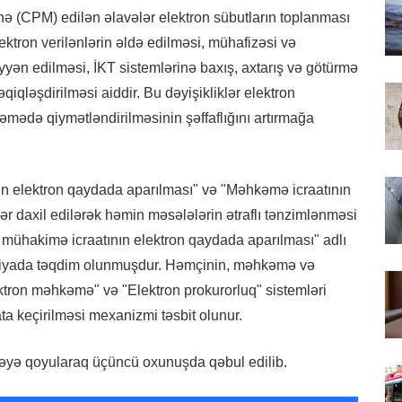
ə (CPM) edilən əlavələr elektron sübutların toplanması
ektron verilənlərin əldə edilməsi, mühafizəsi və
yən edilməsi, İKT sistemlərinə baxış, axtarış və götürmə
qiqləşdirilməsi aiddir. Bu dəyişikliklər elektron
hkəmədə qiymətləndirilməsinin şəffaflığını artırmağa
elektron qaydada aparılması" və "Məhkəmə icraatının
r daxil edilərək həmin məsələlərin ətraflı tənzimlənməsi
 mühakimə icraatının elektron qaydada aparılması" adlı
rsiyada təqdim olunmuşdur. Həmçinin, məhkəmə və
ktron məhkəmə" və "Elektron prokurorluq" sistemləri
ata keçirilməsi mexanizmi təsbit olunur.
əyə qoyularaq üçüncü oxunuşda qəbul edilib.