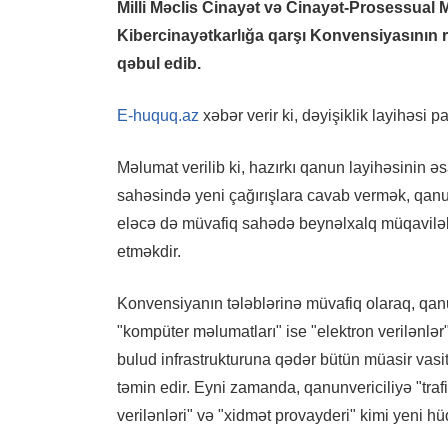
Milli Məclis Cinayət və Cinayət-Prosessual Mə
Kibercinayətkarlığa qarşı Konvensiyasının rati
qəbul edib.
E-huquq.az
xəbər verir ki, dəyişiklik layihəsi
Məlumat verilib ki, hazırkı qanun layihəsinin 
sahəsində yeni çağırışlara cavab vermək, qanu
eləcə də müvafiq sahədə beynəlxalq müqavilələr
etməkdir.
Konvensiyanın tələblərinə müvafiq olaraq, qanun
"kompüter məlumatları" ise "elektron verilənlər"
bulud infrastrukturuna qədər bütün müasir vasi
təmin edir. Eyni zamanda, qanunvericiliyə "traf
verilənləri" və "xidmət provayderi" kimi yeni hüq