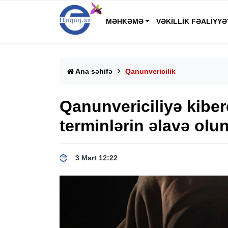
MƏHKƏMƏ
VƏKILLIK FƏALIYYƏ
Ana səhifə
Qanunvericilik
Qanunvericiliyə kiber
terminlərin əlavə olu
3 Mart 12:22