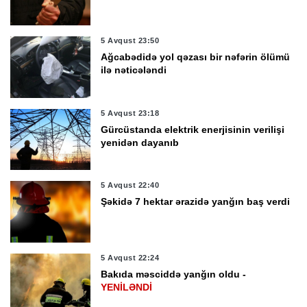
5 Avqust 23:50
Ağcabədidə yol qəzası bir nəfərin ölümü
ilə nəticələndi
5 Avqust 23:18
Gürcüstanda elektrik enerjisinin verilişi
yenidən dayanıb
5 Avqust 22:40
Şəkidə 7 hektar ərazidə yanğın baş verdi
5 Avqust 22:24
Bakıda məsciddə yanğın oldu -
YENİLƏNDİ