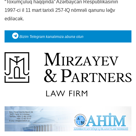
“Toxumçuluq haqqında” Azərbaycan Respublikasının
1997-ci il 11 mart tarixli 257-IQ nömrəli qanunu ləğv
ediləcək.
Bizim Telegram kanalımıza abunə olun