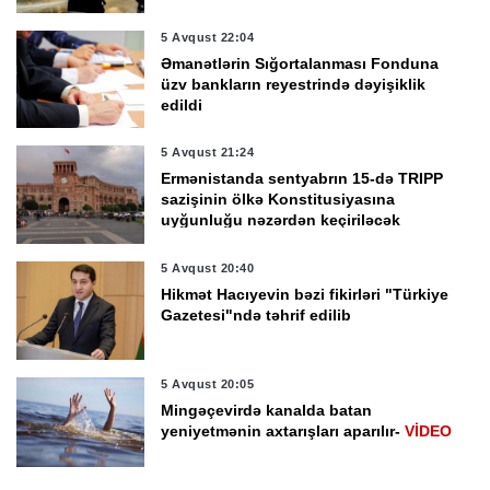
5 Avqust 22:04
Əmanətlərin Sığortalanması Fonduna
üzv bankların reyestrində dəyişiklik
edildi
5 Avqust 21:24
Ermənistanda sentyabrın 15-də TRIPP
sazişinin ölkə Konstitusiyasına
uyğunluğu nəzərdən keçiriləcək
5 Avqust 20:40
Hikmət Hacıyevin bəzi fikirləri "Türkiye
Gazetesi"ndə təhrif edilib
5 Avqust 20:05
Mingəçevirdə kanalda batan
yeniyetmənin axtarışları aparılır-
VİDEO