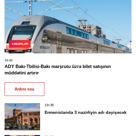
XƏBƏRLƏR
10:42
ADY Bakı-Tbilisi-Bakı marşrutu üzrə bilet satışının
müddətini artırır
Ardını oxu
10:35
Ermənistanda 3 nazirliyin adı dəyişəcək