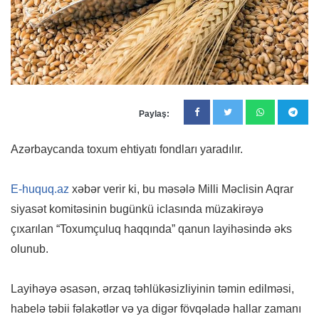
Paylaş:
Azərbaycanda toxum ehtiyatı fondları yaradılır.
E-huquq.az
xəbər verir ki, bu məsələ Milli Məclisin Aqrar
siyasət komitəsinin bugünkü iclasında müzakirəyə
çıxarılan “Toxumçuluq haqqında” qanun layihəsində əks
olunub.
Layihəyə əsasən, ərzaq təhlükəsizliyinin təmin edilməsi,
habelə təbii fəlakətlər və ya digər fövqəladə hallar zamanı