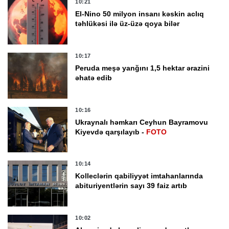
10:21
El-Nino 50 milyon insanı kəskin aclıq
təhlükəsi ilə üz-üzə qoya bilər
10:17
Peruda meşə yanğını 1,5 hektar ərazini
əhatə edib
10:16
Ukraynalı həmkarı Ceyhun Bayramovu
Kiyevdə qarşılayıb -
FOTO
10:14
Kolleclərin qabiliyyət imtahanlarında
abituriyentlərin sayı 39 faiz artıb
10:02