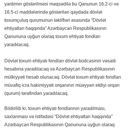
yardımın göstərilməsi məqsədilə bu Qanunun 16.2-ci və
16.5-ci maddələrində göstərilən qaydada dövlət
toxumçuluq qurumunun təklifləri əsasında “Dövlət
ehtiyatları haqqında” Azərbaycan Respublikasının
Qanununa uyğun olaraq toxum ehtiyatı fondları
yaradılacaq.
Dövlət toxum ehtiyatı fondları dövlət büdcəsinin vəsaiti
hesabına yaradılacaq və Azərbaycan Respublikasının
mülkiyyəti hesab olunacaq. Dövlət toxum ehtiyatı fondları
müvafiq icra hakimiyyəti orqanının müəyyən etdiyi orqan
(qurum) tərəfindən yaradılacaq.
Bildirilib ki, toxum ehtiyatı fondlarının yaradılması,
saxlanması və istifadəsi “Dövlət ehtiyatları haqqında”
Azərbaycan Respublikasının Qanununa uyğun olaraq