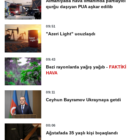
Almaniyada hava limanında partlayıcı
qurğu daşıyan PUA aşkar edilib
09:51
"Azeri Light" ucuzlaşdı
09:43
Bəzi rayonlarda yağış yağıb -
FAKTİKİ
HAVA
09:11
Ceyhun Bayramov Ukraynaya getdi
00:06
Ağstafada 35 yaşlı kişi bıçaqlandı