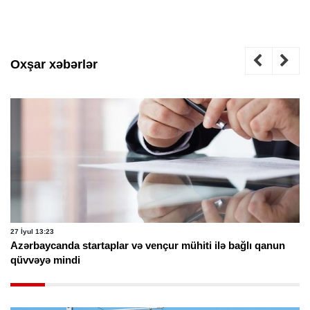
Oxşar xəbərlər
27 İyul 13:23
Azərbaycanda startaplar və vençur mühiti ilə bağlı qanun
qüvvəyə mindi