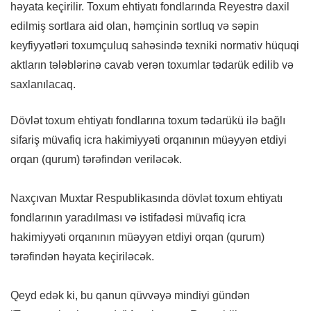
həyata keçirilir. Toxum ehtiyatı fondlarında Reyestrə daxil
edilmiş sortlara aid olan, həmçinin sortluq və səpin
keyfiyyətləri toxumçuluq sahəsində texniki normativ hüquqi
aktların tələblərinə cavab verən toxumlar tədarük edilib və
saxlanılacaq.
Dövlət toxum ehtiyatı fondlarına toxum tədarükü ilə bağlı
sifariş müvafiq icra hakimiyyəti orqanının müəyyən etdiyi
orqan (qurum) tərəfindən veriləcək.
Naxçıvan Muxtar Respublikasında dövlət toxum ehtiyatı
fondlarının yaradılması və istifadəsi müvafiq icra
hakimiyyəti orqanının müəyyən etdiyi orqan (qurum)
tərəfindən həyata keçiriləcək.
Qeyd edək ki, bu qanun qüvvəyə mindiyi gündən