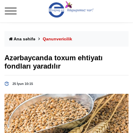
Ana səhifə
Qanunvericilik
Azərbaycanda toxum ehtiyatı
fondları yaradılır
25 İyun 10:15