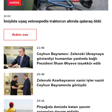
HADISƏ
22:03
İmişlidə uşaq velosepedlə traktorun altında qalaraq öldü
Ardını oxu
21:06
Ceyhun Bayramov: Zelenski Ukraynaya
göstərdiyi humanitar yardımla bağlı
Prezident İlham Əliyevə təşəkkür edib
20:49
Zelenski Azərbaycanın xarici işlər naziri
Ceyhun Bayramovla görüşdü
20:16
Pirşağıda dənizdə batan şəxsin
axtarışları davam etdirilir