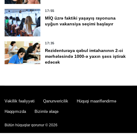
17:55
MİQ üzrə faktiki yaşayış rayonuna
uyğun vakansiya seçimi başlayır
17:35
Rezidenturaya qəbul imtahanının 2-ci
mərhələsində 1000-ə yaxın şəxs iştirak
edəcək
17:11
Rusiya son sutka ərzində Ukraynaya
məxsus 1 155 PUA vurub
Vəkillik fəaliyyəti
Qanunvericilik
Hüquqi maarifləndirmə
17:03
Haqqımızda
Bizimlə əlaqə
Pensiya alanlara
ŞAD XƏBƏR
Bütün hüquqlar qorunur © 2026