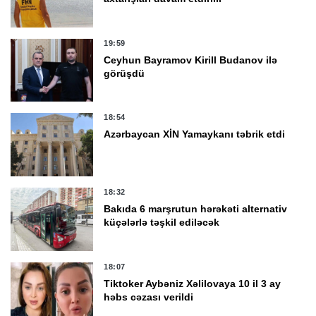
19:59
Ceyhun Bayramov Kirill Budanov ilə
görüşdü
18:54
Azərbaycan XİN Yamaykanı təbrik etdi
18:32
Bakıda 6 marşrutun hərəkəti alternativ
küçələrlə təşkil ediləcək
18:07
Tiktoker Aybəniz Xəlilovaya 10 il 3 ay
həbs cəzası verildi