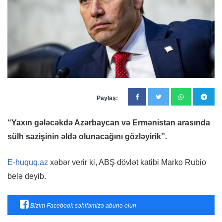
Paylaş:
“Yaxın gələcəkdə Azərbaycan və Ermənistan arasında
sülh sazişinin əldə olunacağını gözləyirik”.
E-huquq.az
xəbər verir ki, ABŞ dövlət katibi Marko Rubio
belə deyib.
Bizim Facebook səhifəmizə abunə olun