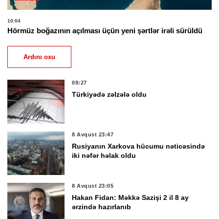
10:04
Hörmüz boğazının açılması üçün yeni şərtlər irəli sürüldü
Ardını oxu
09:27
Türkiyədə zəlzələ oldu
8 Avqust 23:47
Rusiyanın Xarkova hücumu nəticəsində
iki nəfər həlak oldu
8 Avqust 23:05
Hakan Fidan: Məkkə Sazişi 2 il 8 ay
ərzində hazırlanıb