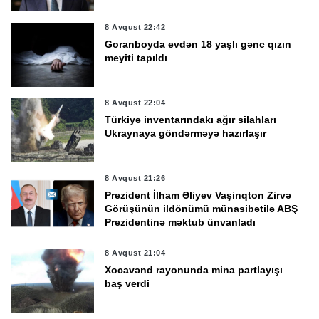
8 Avqust 22:42
Goranboyda evdən 18 yaşlı gənc qızın
meyiti tapıldı
8 Avqust 22:04
Türkiyə inventarındakı ağır silahları
Ukraynaya göndərməyə hazırlaşır
8 Avqust 21:26
Prezident İlham Əliyev Vaşinqton Zirvə
Görüşünün ildönümü münasibətilə ABŞ
Prezidentinə məktub ünvanladı
8 Avqust 21:04
Xocavənd rayonunda mina partlayışı
baş verdi