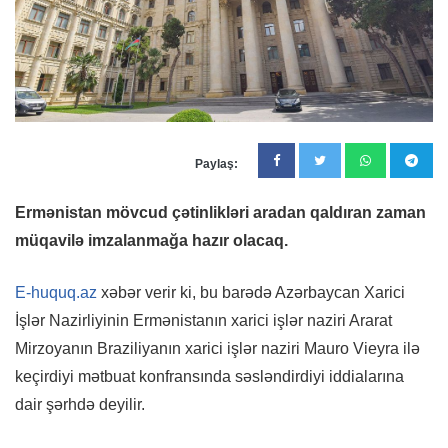
Paylaş:
Ermənistan mövcud çətinlikləri aradan qaldıran zaman
müqavilə imzalanmağa hazır olacaq.
E-huquq.az
xəbər verir ki, bu barədə Azərbaycan Xarici
İşlər Nazirliyinin Ermənistanın xarici işlər naziri Ararat
Mirzoyanın Braziliyanın xarici işlər naziri Mauro Vieyra ilə
keçirdiyi mətbuat konfransında səsləndirdiyi iddialarına
dair şərhdə deyilir.