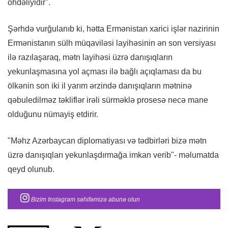
öhdəliyidir".
Şərhdə vurğulanıb ki, hətta Ermənistan xarici işlər nazirinin
Ermənistanın sülh müqaviləsi layihəsinin ən son versiyası
ilə razılaşaraq, mətn layihəsi üzrə danışıqların
yekunlaşmasına yol açması ilə bağlı açıqlaması da bu
ölkənin son iki il yarım ərzində danışıqların mətninə
qəbuledilməz təkliflər irəli sürməklə prosesə necə mane
olduğunu nümayiş etdirir.
"Məhz Azərbaycan diplomatiyası və tədbirləri bizə mətn
üzrə danışıqları yekunlaşdırmağa imkan verib"- məlumatda
qeyd olunub.
Bizim Instagram səhifəmizə abunə olun