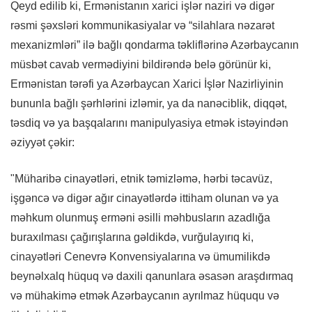
Qeyd edilib ki, Ermənistanın xarici işlər naziri və digər
rəsmi şəxsləri kommunikasiyalar və “silahlara nəzarət
mexanizmləri” ilə bağlı qondarma təkliflərinə Azərbaycanın
müsbət cavab vermədiyini bildirəndə belə görünür ki,
Ermənistan tərəfi ya Azərbaycan Xarici İşlər Nazirliyinin
bununla bağlı şərhlərini izləmir, ya da nanəciblik, diqqət,
təsdiq və ya başqalarını manipulyasiya etmək istəyindən
əziyyət çəkir:
"Müharibə cinayətləri, etnik təmizləmə, hərbi təcavüz,
işgəncə və digər ağır cinayətlərdə ittiham olunan və ya
məhkum olunmuş erməni əsilli məhbusların azadlığa
buraxılması çağırışlarına gəldikdə, vurğulayırıq ki,
cinayətləri Cenevrə Konvensiyalarına və ümumilikdə
beynəlxalq hüquq və daxili qanunlara əsasən araşdırmaq
və mühakimə etmək Azərbaycanın ayrılmaz hüququ və