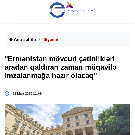
Ana səhifə
Siyasət
"Ermənistan mövcud çətinlikləri
aradan qaldıran zaman müqavilə
imzalanmağa hazır olacaq"
21 Mart 2025 12:09