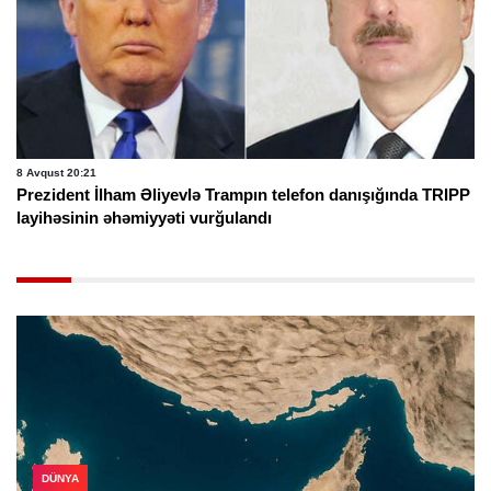
8 Avqust 20:21
Prezident İlham Əliyevlə Trampın telefon danışığında TRIPP
layihəsinin əhəmiyyəti vurğulandı
DÜNYA