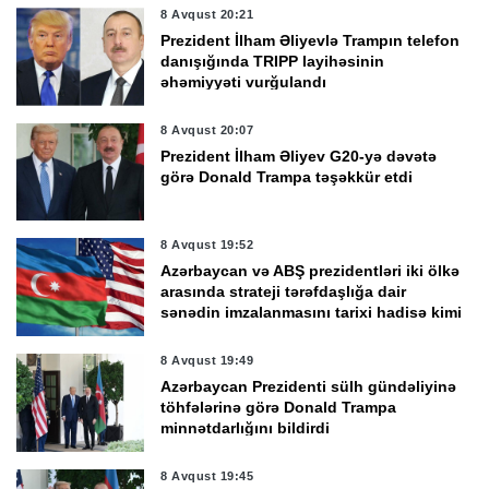
8 Avqust 20:21
Prezident İlham Əliyevlə Trampın telefon
danışığında TRIPP layihəsinin
əhəmiyyəti vurğulandı
8 Avqust 20:07
Prezident İlham Əliyev G20-yə dəvətə
görə Donald Trampa təşəkkür etdi
8 Avqust 19:52
Azərbaycan və ABŞ prezidentləri iki ölkə
arasında strateji tərəfdaşlığa dair
sənədin imzalanmasını tarixi hadisə kimi
qiymətləndirdi
8 Avqust 19:49
Azərbaycan Prezidenti sülh gündəliyinə
töhfələrinə görə Donald Trampa
minnətdarlığını bildirdi
8 Avqust 19:45