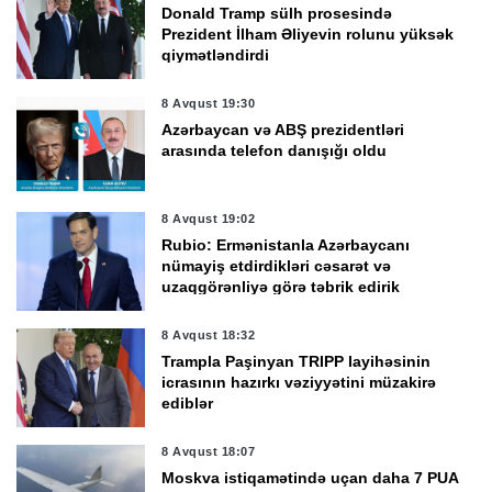
Donald Tramp sülh prosesində
Prezident İlham Əliyevin rolunu yüksək
qiymətləndirdi
8 Avqust 19:30
Azərbaycan və ABŞ prezidentləri
arasında telefon danışığı oldu
8 Avqust 19:02
Rubio: Ermənistanla Azərbaycanı
nümayiş etdirdikləri cəsarət və
uzaqgörənliyə görə təbrik edirik
8 Avqust 18:32
Trampla Paşinyan TRIPP layihəsinin
icrasının hazırkı vəziyyətini müzakirə
ediblər
8 Avqust 18:07
Moskva istiqamətində uçan daha 7 PUA