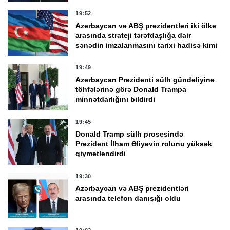
19:52
Azərbaycan və ABŞ prezidentləri iki ölkə
arasında strateji tərəfdaşlığa dair
sənədin imzalanmasını tarixi hadisə kimi
qiymətləndirdi
19:49
Azərbaycan Prezidenti sülh gündəliyinə
töhfələrinə görə Donald Trampa
minnətdarlığını bildirdi
19:45
Donald Tramp sülh prosesində
Prezident İlham Əliyevin rolunu yüksək
qiymətləndirdi
19:30
Azərbaycan və ABŞ prezidentləri
arasında telefon danışığı oldu