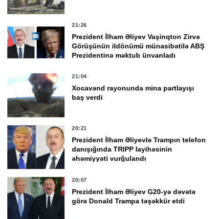
21:26
Prezident İlham Əliyev Vaşinqton Zirvə
Görüşünün ildönümü münasibətilə ABŞ
Prezidentinə məktub ünvanladı
21:04
Xocavənd rayonunda mina partlayışı
baş verdi
20:21
Prezident İlham Əliyevlə Trampın telefon
danışığında TRIPP layihəsinin
əhəmiyyəti vurğulandı
20:07
Prezident İlham Əliyev G20-yə dəvətə
görə Donald Trampa təşəkkür etdi