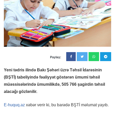
Paylaş:
Yeni tədris ilində Bakı Şəhəri üzrə Təhsil İdarəsinin
(BŞTİ) tabeliyində fəaliyyət göstərən ümumi təhsil
müəssisələrində ümumilikdə, 505 766 şagirdin təhsil
alacağı gözlənilir.
E-huquq.az
xəbər verir ki, bu barədə BŞTİ məlumat yayıb.