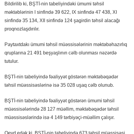
Bildirilib ki, BŞTİ-nin tabeliyindəki ümumi təhsil
məktəblərinin I sinfində 39 622, IX sinfində 47 438, XI
sinfində 35 134, XII sinfində 124 şagirdin təhsil alacağı
proqnozlaşdırılır.
Paytaxtdakı ümumi təhsil müəssisələrinin məktəbəhazırlıq
qruplarına 21 491 beşyaşlının cəlb olunması nəzərdə
tutulur.
BŞTİ-nin tabeliyində fəaliyyət göstərən məktəbəqədər
təhsil müəssisəslərinə isə 35 028 uşaq cəlb olunub.
BŞTİ-nin tabeliyində fəaliyyət göstərən ümumi təhsil
müəssisələrində 28 127 müəllim, məktəbəqədər təhsil
müəssisəslərində isə 4 149 tərbiyəçi-müəllim çalışır.
Qeyd edək ki, BŞTİ-nin tabeliyində 673 təhsil müəssisəsi,