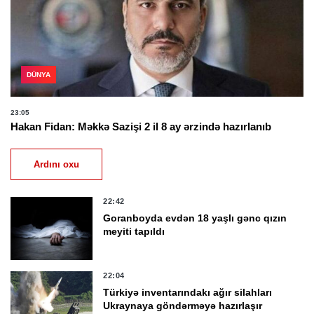
DÜNYA
23:05
Hakan Fidan: Məkkə Sazişi 2 il 8 ay ərzində hazırlanıb
Ardını oxu
22:42
Goranboyda evdən 18 yaşlı gənc qızın
meyiti tapıldı
22:04
Türkiyə inventarındakı ağır silahları
Ukraynaya göndərməyə hazırlaşır