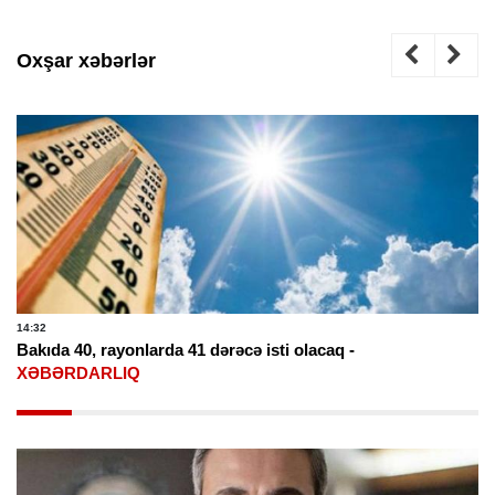
Oxşar xəbərlər
14:32
Bakıda 40, rayonlarda 41 dərəcə isti olacaq -
XƏBƏRDARLIQ