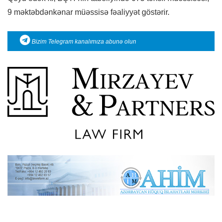
9 məktəbdənkənar müəssisə fəaliyyət göstərir.
Bizim Telegram kanalımıza abunə olun