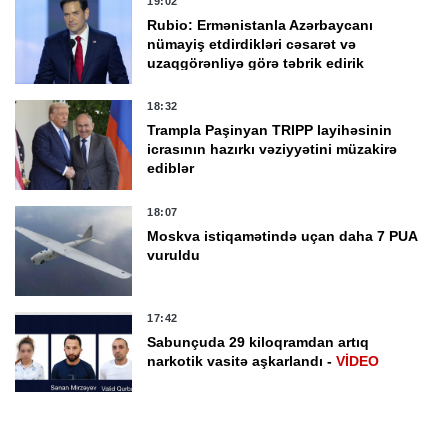
19:02
Rubio: Ermənistanla Azərbaycanı
nümayiş etdirdikləri cəsarət və
uzaqgörənliyə görə təbrik edirik
18:32
Trampla Paşinyan TRIPP layihəsinin
icrasının hazırkı vəziyyətini müzakirə
ediblər
18:07
Moskva istiqamətində uçan daha 7 PUA
vuruldu
17:42
Sabunçuda 29 kiloqramdan artıq
narkotik vasitə aşkarlandı -
VİDEO
17:03
Əraqçi: Hörmüz boğazı ilə bağlı