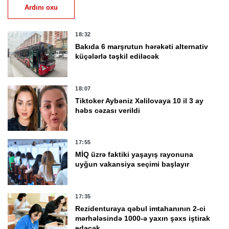
Ardını oxu
18:32
Bakıda 6 marşrutun hərəkəti alternativ
küçələrlə təşkil ediləcək
18:07
Tiktoker Aybəniz Xəlilovaya 10 il 3 ay
həbs cəzası verildi
17:55
MİQ üzrə faktiki yaşayış rayonuna
uyğun vakansiya seçimi başlayır
17:35
Rezidenturaya qəbul imtahanının 2-ci
mərhələsində 1000-ə yaxın şəxs iştirak
edəcək