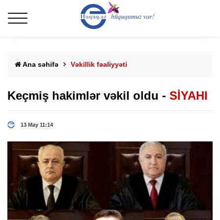
Ana səhifə
Vəkillik fəaliyyəti
Keçmiş hakimlər vəkil oldu -
SİYAHI
13 May 11:14