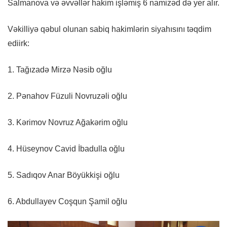
Salmanova və əvvəllər hakim işləmiş 6 namizəd də yer alır.
Vəkilliyə qəbul olunan sabiq hakimlərin siyahısını təqdim
ediirk:
1. Tağızadə Mirzə Nəsib oğlu
2. Pənahov Füzuli Novruzəli oğlu
3. Kərimov Novruz Ağakərim oğlu
4. Hüseynov Cavid İbadulla oğlu
5. Sadıqov Anar Böyükkişi oğlu
6. Abdullayev Coşqun Şamil oğlu