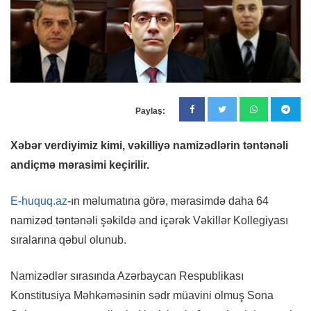
Paylaş:
Xəbər verdiyimiz kimi, vəkilliyə namizədlərin təntənəli
andiçmə mərasimi keçirilir.
E-huquq.az
-ın məlumatına görə, mərasimdə daha 64
namizəd təntənəli şəkildə and içərək Vəkillər Kollegiyası
sıralarına qəbul olunub.
Namizədlər sırasında Azərbaycan Respublikası
Konstitusiya Məhkəməsinin sədr müavini olmuş Sona