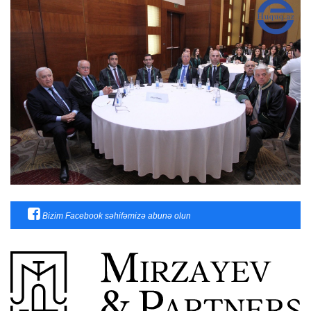
Bizim Facebook səhifəmizə abunə olun