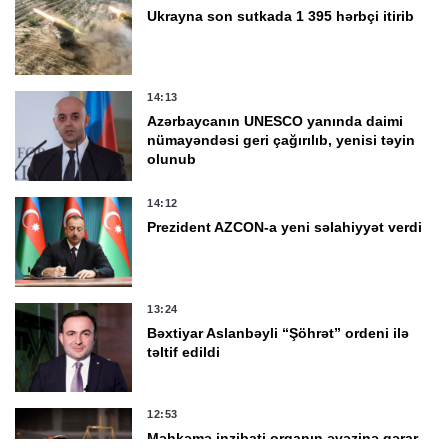
Ukrayna son sutkada 1 395 hərbçi itirib
14:13
Azərbaycanın UNESCO yanında daimi
nümayəndəsi geri çağırılıb, yenisi təyin
olunub
14:12
Prezident AZCON-a yeni səlahiyyət verdi
13:24
Bəxtiyar Aslanbəyli “Şöhrət” ordeni ilə
təltif edildi
12:53
Məhkəmə inzibati orqanın əvəzinə qərar