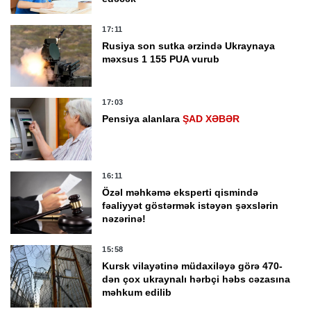
17:11
Rusiya son sutka ərzində Ukraynaya
məxsus 1 155 PUA vurub
17:03
Pensiya alanlara
ŞAD XƏBƏR
16:11
Özəl məhkəmə eksperti qismində
fəaliyyət göstərmək istəyən şəxslərin
nəzərinə!
15:58
Kursk vilayətinə müdaxiləyə görə 470-
dən çox ukraynalı hərbçi həbs cəzasına
məhkum edilib