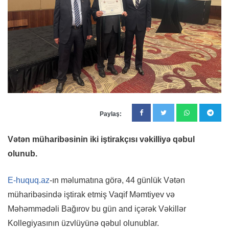
Paylaş:
Vətən müharibəsinin iki iştirakçısı vəkilliyə qəbul
olunub.
E-huquq.az
-ın məlumatına görə, 44 günlük Vətən
müharibəsində iştirak etmiş Vaqif Məmtiyev və
Məhəmmədəli Bağırov bu gün and içərək Vəkillər
Kollegiyasının üzvlüyünə qəbul olunublar.