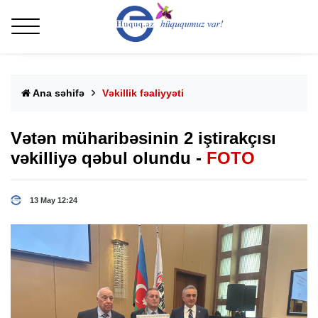
Ana səhifə
Vəkillik fəaliyyəti
Vətən müharibəsinin 2 iştirakçısı
vəkilliyə qəbul olundu -
FOTO
13 May 12:24