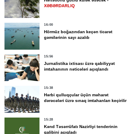
Həftəsonu güclü külək əsəcək -
XƏBƏRDARLIQ
16:00
Hörmüz boğazından keçən ticarət
gəmilərinin sayı azalıb
15:56
Jurnalistika ixtisası üzrə qabiliyyət
imtahanının nəticələri açıqlandı
15:38
Hərbi qulluqçular üçün məharət
dərəcələri üzrə sınaq imtahanları keçirilir
15:28
Kənd Təsərrüfatı Nazirliyi tenderinin
qalibini açıqladı