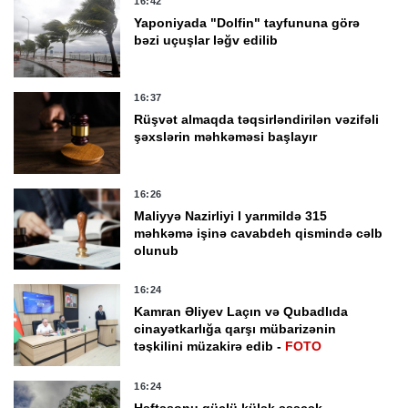
16:42
Yaponiyada "Dolfin" tayfununa görə
bəzi uçuşlar ləğv edilib
16:37
Rüşvət almaqda təqsirləndirilən vəzifəli
şəxslərin məhkəməsi başlayır
16:26
Maliyyə Nazirliyi I yarımildə 315
məhkəmə işinə cavabdeh qismində cəlb
olunub
16:24
Kamran Əliyev Laçın və Qubadlıda
cinayətkarlığa qarşı mübarizənin
təşkilini müzakirə edib -
FOTO
16:24