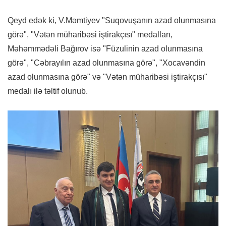
Qeyd edək ki, V.Məmtiyev "Suqovuşanın azad olunmasına
görə", "Vətən müharibəsi iştirakçısı" medalları,
Məhəmmədəli Bağırov isə "Füzulinin azad olunmasına
görə", "Cəbrayılın azad olunmasına görə", "Xocavəndin
azad olunmasına görə" və "Vətən müharibəsi iştirakçısı"
medalı ilə təltif olunub.