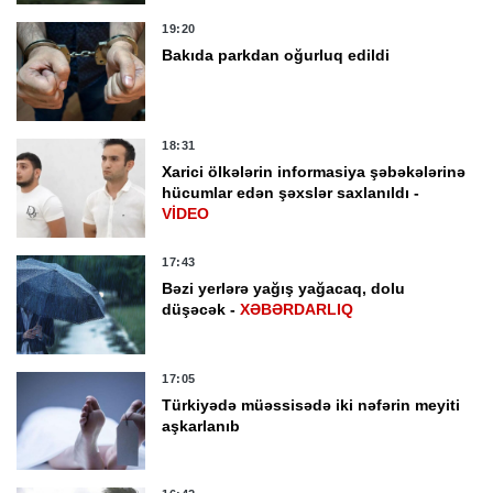
19:20
Bakıda parkdan oğurluq edildi
18:31
Xarici ölkələrin informasiya şəbəkələrinə
hücumlar edən şəxslər saxlanıldı -
VİDEO
17:43
Bəzi yerlərə yağış yağacaq, dolu
düşəcək -
XƏBƏRDARLIQ
17:05
Türkiyədə müəssisədə iki nəfərin meyiti
aşkarlanıb