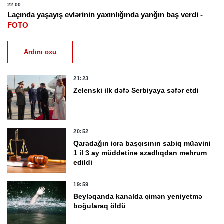
22:00
Laçında yaşayış evlərinin yaxınlığında yanğın baş verdi -
FOTO
Ardını oxu
21:23
Zelenski ilk dəfə Serbiyaya səfər etdi
20:52
Qaradağın icra başçısının sabiq müavini
1 il 3 ay müddətinə azadlıqdan məhrum
edildi
19:59
Beyləqanda kanalda çimən yeniyetmə
boğularaq öldü